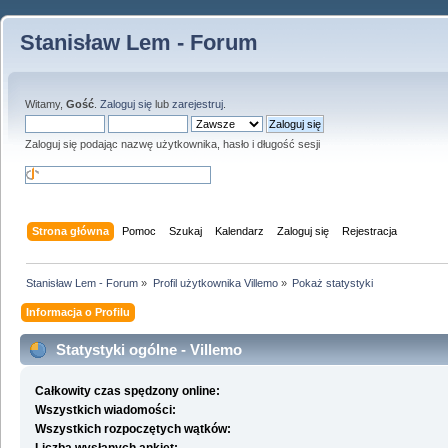
Stanisław Lem - Forum
Witamy,
Gość
.
Zaloguj się
lub
zarejestruj
.
Zaloguj się podając nazwę użytkownika, hasło i długość sesji
Strona główna
Pomoc
Szukaj
Kalendarz
Zaloguj się
Rejestracja
Stanisław Lem - Forum
»
Profil użytkownika Villemo
»
Pokaż statystyki
Informacja o Profilu
Statystyki ogólne - Villemo
Całkowity czas spędzony online:
Wszystkich wiadomości:
Wszystkich rozpoczętych wątków: