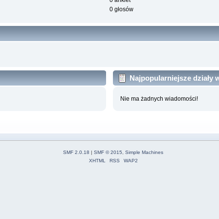
0 ankiet
0 głosów
Najpopularniejsze działy
Nie ma żadnych wiadomości!
SMF 2.0.18
|
SMF © 2015
,
Simple Machines
XHTML
RSS
WAP2