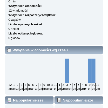
0 min.
Wszystkich wiadomości:
12 wiadomości
Wszystkich rozpoczętych wątków:
0 wątków
Liczba wysłanych ankiet:
0 ankiet
Liczba oddanych głosów:
0 głosów
Wysyłanie wiadomości wg czasu
12
1
2
3
4
5
6
7
8
9
10
11
12
1
2
3
4
5
6
7
8
9
10
11
am
am
am
am
am
am
am
am
am
am
am
am
pm
pm
pm
pm
pm
pm
pm
pm
pm
pm
pm
pm
Najpopularniejsze
Najpopularniejsze
działy wg wiadomości
działy wg aktywności