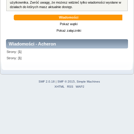
użytkownika. Zwróć uwagę, że możesz widzieć tylko wiadomości wysłane w
działach do których masz aktualnie dostęp.
Wiadomości
Pokaż wątki
Pokaż załączniki
Wiadomości - Acheron
Strony: [
1
]
Strony: [
1
]
SMF 2.0.18
|
SMF © 2015
,
Simple Machines
XHTML
RSS
WAP2