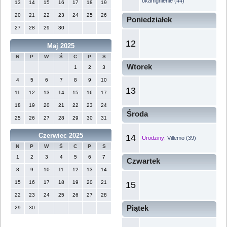
okamgnienie (44)
13
14
15
16
17
18
19
20
21
22
23
24
25
26
Poniedziałek
27
28
29
30
12
Maj 2025
N
P
W
Ś
C
P
S
Wtorek
1
2
3
4
5
6
7
8
9
10
13
11
12
13
14
15
16
17
18
19
20
21
22
23
24
Środa
25
26
27
28
29
30
31
Czerwiec 2025
14
Urodziny:
Villemo (39)
N
P
W
Ś
C
P
S
1
2
3
4
5
6
7
Czwartek
8
9
10
11
12
13
14
15
16
17
18
19
20
21
15
22
23
24
25
26
27
28
Piątek
29
30