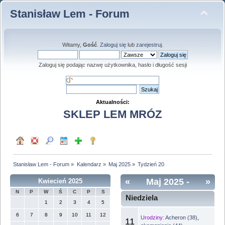
Stanisław Lem - Forum
Witamy,
Gość
.
Zaloguj się
lub
zarejestruj
.
Zaloguj się podając nazwę użytkownika, hasło i długość sesji
Aktualności:
SKLEP LEM MRÓZ
Stanisław Lem - Forum
»
Kalendarz
»
Maj 2025
»
Tydzień 20
«
Maj 2025
-
»
Kwiecień 2025
N
P
W
Ś
C
P
S
Tydzień 20
Niedziela
1
2
3
4
5
6
7
8
9
10
11
12
Urodziny:
Acheron (38)
,
11