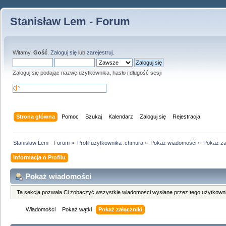
Stanisław Lem - Forum
Witamy,
Gość
.
Zaloguj się
lub
zarejestruj
.
Zaloguj się podając nazwę użytkownika, hasło i długość sesji
Strona główna
Pomoc
Szukaj
Kalendarz
Zaloguj się
Rejestracja
Stanisław Lem - Forum
»
Profil użytkownika .chmura
»
Pokaż wiadomości
»
Pokaż za
Informacja o Profilu
Pokaż wiadomości
Ta sekcja pozwala Ci zobaczyć wszystkie wiadomości wysłane przez tego użytkowni
Wiadomości
Pokaż wątki
Pokaż załączniki