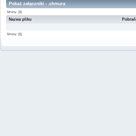
Pokaż załączniki - .chmura
Strony: [
1
]
Nazwa pliku
Pobrań
Strony: [
1
]