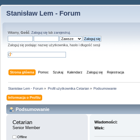
Stanisław Lem - Forum
Witamy,
Gość
.
Zaloguj się
lub
zarejestruj
.
Zaloguj się podając nazwę użytkownika, hasło i długość sesji
Strona główna
Pomoc
Szukaj
Kalendarz
Zaloguj się
Rejestracja
Stanisław Lem - Forum
»
Profil użytkownika Cetarian
»
Podsumowanie
Informacja o Profilu
Podsumowanie
Cetarian 
Wiadomości:
Senior Member
Wiek:
Offline