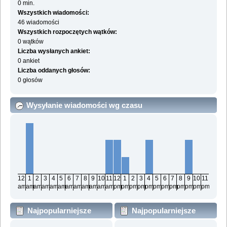
0 min.
Wszystkich wiadomości:
46 wiadomości
Wszystkich rozpoczętych wątków:
0 wątków
Liczba wysłanych ankiet:
0 ankiet
Liczba oddanych głosów:
0 głosów
Wysyłanie wiadomości wg czasu
12
1
2
3
4
5
6
7
8
9
10
11
12
1
2
3
4
5
6
7
8
9
10
11
am
am
am
am
am
am
am
am
am
am
am
am
pm
pm
pm
pm
pm
pm
pm
pm
pm
pm
pm
pm
Najpopularniejsze
Najpopularniejsze
działy wg wiadomości
działy wg aktywności