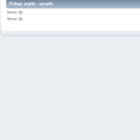
Pokaż wątki - wraith
Strony: [
1
]
Strony: [
1
]