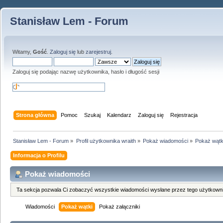
Stanisław Lem - Forum
Witamy,
Gość
.
Zaloguj się
lub
zarejestruj
.
Zaloguj się podając nazwę użytkownika, hasło i długość sesji
Strona główna
Pomoc
Szukaj
Kalendarz
Zaloguj się
Rejestracja
Stanisław Lem - Forum
»
Profil użytkownika wraith
»
Pokaż wiadomości
»
Pokaż wątk
Informacja o Profilu
Pokaż wiadomości
Ta sekcja pozwala Ci zobaczyć wszystkie wiadomości wysłane przez tego użytkowni
Wiadomości
Pokaż wątki
Pokaż załączniki