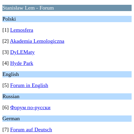
Stanisław Lem - Forum
Polski
[1]
Lemosfera
[2]
Akademia Lemologiczna
[3]
DyLEMaty
[4]
Hyde Park
English
[5]
Forum in English
Russian
[6]
Форум по-русски
German
[7]
Forum auf Deutsch