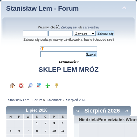
Stanisław Lem - Forum
Witamy,
Gość
.
Zaloguj się
lub
zarejestruj
.
Zaloguj się podając nazwę użytkownika, hasło i długość sesji
Aktualności:
SKLEP LEM MRÓZ
Stanisław Lem - Forum
»
Kalendarz
»
Sierpień 2026
«
Sierpień 2026
»
Lipiec 2026
N
P
W
Ś
C
P
S
Niedziela
Poniedziałek
Wtor
1
2
3
4
5
6
7
8
9
10
11