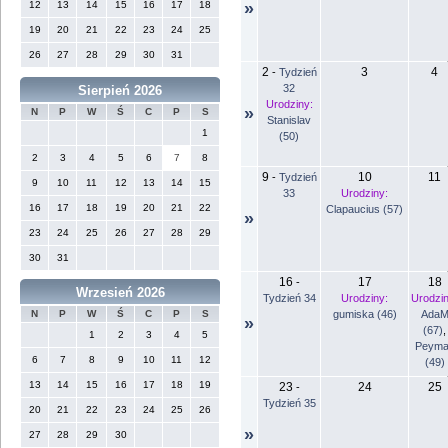
12
13
14
15
16
17
18
»
19
20
21
22
23
24
25
26
27
28
29
30
31
2
3
4
-
Tydzień
32
Sierpień 2026
Urodziny:
»
N
P
W
Ś
C
P
S
Stanislav
1
(50)
2
3
4
5
6
7
8
9
10
11
-
Tydzień
9
10
11
12
13
14
15
33
Urodziny:
16
17
18
19
20
21
22
Clapaucius (57)
»
23
24
25
26
27
28
29
30
31
16
17
18
-
Wrzesień 2026
Tydzień 34
Urodziny:
Urodzin
gumiska (46)
Ada
N
P
W
Ś
C
P
S
»
(67)
,
1
2
3
4
5
Peyma
6
7
8
9
10
11
12
(49)
13
14
15
16
17
18
19
23
24
25
-
Tydzień 35
20
21
22
23
24
25
26
»
27
28
29
30