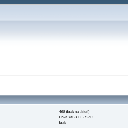
468 (brak na dzień)
I love YaBB 1G - SP1!
brak