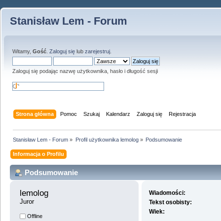
Stanisław Lem - Forum
Witamy,
Gość
.
Zaloguj się
lub
zarejestruj
.
Zaloguj się podając nazwę użytkownika, hasło i długość sesji
Strona główna
Pomoc
Szukaj
Kalendarz
Zaloguj się
Rejestracja
Stanisław Lem - Forum
»
Profil użytkownika lemolog
»
Podsumowanie
Informacja o Profilu
Podsumowanie
lemolog 
Wiadomości:
Juror
Tekst osobisty:
Wiek:
Offline