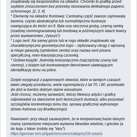
znajdowały się bezpośrednio na okładce. Chroniło to grafikę przed
szybkim zniszczeniem bez potrzeby stosowania delikatnego papieru
ochronnego. [2, 3, 4]
* Elementy na okładce frontowej: Centralną część zawsze zajmowała
barwna, często abstrakcyjna lub surrealistyczna ilustracja
nawiązująca do treści sci-fi. Była ona otoczona grubą, czarną ramką
(rzadziej ciemnogranatową lub bordową w późniejszych latach lewicy
przez wydawnictwo „Vyturys”).
* Logo serii: Na samej górze lub w rogu okładki znajdowało się
charakterystyczne geometryczne logo – stylizowany okrąg z wpisaną
w niego gwiazdą (symbolem zenitu) oraz nazwa serii pisana
specyficzną, retro-futurystyczną czcionką.
* Grzbiet książki: Jednolity kolorystycznie (najczęściej czarny lub
ciemny), z białym lub kontrastowym liternictwem ułatwiającym
identyfikację tomu na półce.
Dzięki rezygnacji z papierowych obwolut, które w tamtych czasach
łatwo ulegały przedarciu, wiele egzemplarzy z lat 70. i 80. przetrwało
do dziś w bardzo dobrym stanie wizualnym.
Jeśli chcesz, możemy sprawdzić, którzy litewscy artyści i graficy
odpowiadali za stworzenie tych ikonicznych ilustracji, albo poszukać
szczegółów konkretnego tomu (np. oprawy graficznej wybranego
dzieła Asimova czy Bradbury'ego).
Nawiasem: przy okazji zauważylem, że w lempeelowej bazie danych
mamy zamienione miejscami wydania litewskie wlaśnie, i greckie (a
do tego z Iskier zrobiły się
"skry"
):
https://german.lem.pl/galerie/covers/category/19-solaris