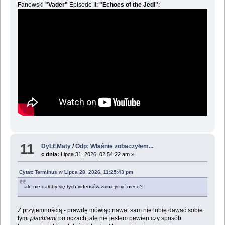
Fanowski
"Vader"
Episode II:
"Echoes of the Jedi"
:
11
DyLEMaty
/
Odp: Właśnie zobaczyłem...
«
dnia:
Lipca 31, 2026, 02:54:22 am »
Cytat: Terminus w Lipca 28, 2026, 11:25:43 pm
ale nie dałoby się tych videosów zmniejszyć nieco?
Z przyjemnością - prawdę mówiąc nawet sam nie lubię dawać sobie
tymi
płachtami
po oczach, ale nie jestem pewien czy sposób