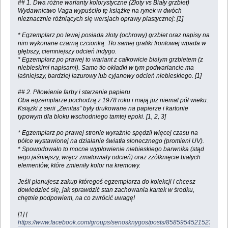
## 1. Dwa różne warianty kolorystyczne (Złoty vs Biały grzbiet)
Wydawnictwo Vaga wypuściło tę książkę na rynek w dwóch
nieznacznie różniących się wersjach oprawy plastycznej: [1]
* Egzemplarz po lewej posiada złoty (ochrowy) grzbiet oraz napisy na
nim wykonane czarną czcionką. Tło samej grafiki frontowej wpada w
głębszy, ciemniejszy odcień indygo.
* Egzemplarz po prawej to wariant z całkowicie białym grzbietem (z
niebieskimi napisami). Samo tło okładki w tym podwariancie ma
jaśniejszy, bardziej lazurowy lub cyjanowy odcień niebieskiego. [1]
## 2. Płłowienie farby i starzenie papieru
Oba egzemplarze pochodzą z 1978 roku i mają już niemal pół wieku.
Książki z serii „Zenitas” były drukowane na papierze i kartonie
typowym dla bloku wschodniego tamtej epoki. [1, 2, 3]
* Egzemplarz po prawej stronie wyraźnie spędził więcej czasu na
półce wystawionej na działanie światła słonecznego (promieni UV).
* Spowodowało to mocne wypłowienie niebieskiego barwnika (stąd
jego jaśniejszy, wręcz zmatowiały odcień) oraz zżółknięcie białych
elementów, które zmieniły kolor na kremowy.
Jeśli planujesz zakup któregoś egzemplarza do kolekcji i chcesz
dowiedzieć się, jak sprawdzić stan zachowania kartek w środku,
chętnie podpowiem, na co zwrócić uwagę!
[1] [
https://www.facebook.com/groups/senosknygos/posts/8585954521523386/