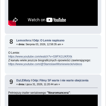
8
Lemosfera
/
Odp: O Lemie napisano
«
dnia:
Sierpnia 03, 2026, 12:58:35 am »
O Lemie:
https://www.youtube.com/watch?v=G9FXi1UKRXk
Z kanału wiele jeszcze biograficznych opowieści zawierającego:
https://www.youtube.com/@StanislawWisniewiecki/videos
9
DyLEMaty
/
Odp: Filmy SF warte i nie warte obejrzenia
«
dnia:
Lipca 31, 2026, 11:20:44 am »
Pełniejszy
trailer
serialowego
"Neuromancera"
: