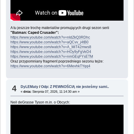
A tu jeszcze trochę materialów promujących drugi sezon serii
"Batman: Caped Crusader":
https://www.youtube.com/watch?v=nIdZkQ3RDhc
https://www.youtube.com/watch?v=aQCvv_j4tB0
https://www.youtube.com/watch?v=A_MiT42mws8
https://www.youtube.com/watch?v=HOy9yFgVeD4
https://www.youtube.com/watch?v=nmGEqFYsETM
Oraz przypomniany fragment poprzedniego sezonu tejże:
https://www.youtube.com/watch?v=6MevhkTYqq4
4
DyLEMaty
/
Odp: Z PEWNOŚCIĄ nie jesteśmy sami..
«
dnia:
Sierpnia 07, 2026, 11:14:30 am »
Neil deGrasse Tyson m.in. o Obcych: