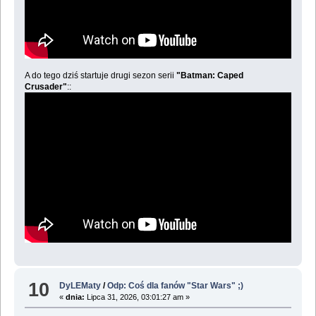
A do tego dziś startuje drugi sezon serii
"Batman: Caped
Crusader"
::
10
DyLEMaty
/
Odp: Coś dla fanów "Star Wars" ;)
«
dnia:
Lipca 31, 2026, 03:01:27 am »