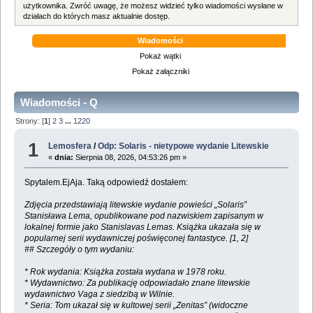
użytkownika. Zwróć uwagę, że możesz widzieć tylko wiadomości wysłane w
działach do których masz aktualnie dostęp.
Wiadomości
Pokaż wątki
Pokaż załączniki
Wiadomości - Q
Strony: [
1
]
2
3
...
1220
1
Lemosfera
/
Odp: Solaris - nietypowe wydanie Litewskie
«
dnia:
Sierpnia 08, 2026, 04:53:26 pm »
Spytalem.EjAja. Taką odpowiedź dostałem:
Zdjęcia przedstawiają litewskie wydanie powieści „Solaris”
Stanisława Lema, opublikowane pod nazwiskiem zapisanym w
lokalnej formie jako Stanislavas Lemas. Książka ukazała się w
popularnej serii wydawniczej poświęconej fantastyce. [1, 2]
## Szczegóły o tym wydaniu:
* Rok wydania: Książka została wydana w 1978 roku.
* Wydawnictwo: Za publikację odpowiadało znane litewskie
wydawnictwo Vaga z siedzibą w Wilnie.
* Seria: Tom ukazał się w kultowej serii „Zenitas” (widoczne