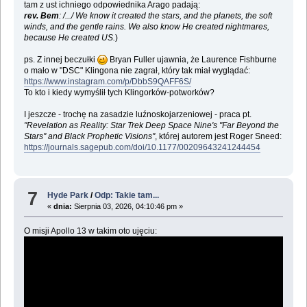
tam z ust ichniego odpowiednika Arago padają:
rev. Bem
: /.../ We know it created the stars, and the planets, the soft
winds, and the gentle rains. We also know He created nightmares,
because He created US.
)
ps. Z innej beczułki
Bryan Fuller ujawnia, że Laurence Fishburne
o mało w "DSC" Klingona nie zagrał, który tak miał wyglądać:
https://www.instagram.com/p/DbbS9QAFF6S/
To kto i kiedy wymyślił tych Klingorków-potworków?
I jeszcze - trochę na zasadzie luźnoskojarzeniowej - praca pt.
"Revelation as Reality: Star Trek Deep Space Nine's "Far Beyond the
Stars" and Black Prophetic Visions"
, której autorem jest Roger Sneed:
https://journals.sagepub.com/doi/10.1177/00209643241244454
7
Hyde Park
/
Odp: Takie tam...
«
dnia:
Sierpnia 03, 2026, 04:10:46 pm »
O misji Apollo 13 w takim oto ujęciu: