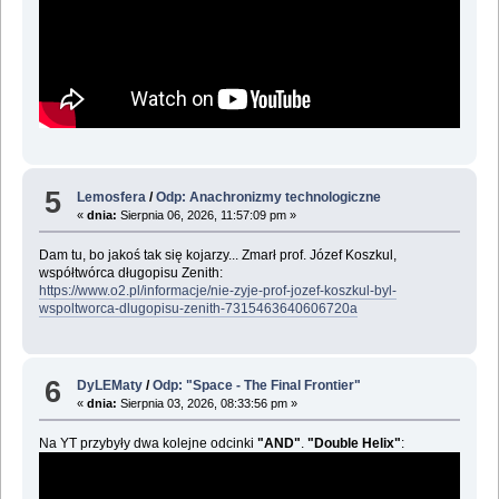
5
Lemosfera
/
Odp: Anachronizmy technologiczne
«
dnia:
Sierpnia 06, 2026, 11:57:09 pm »
Dam tu, bo jakoś tak się kojarzy... Zmarł prof. Józef Koszkul,
współtwórca długopisu Zenith:
https://www.o2.pl/informacje/nie-zyje-prof-jozef-koszkul-byl-
wspoltworca-dlugopisu-zenith-7315463640606720a
6
DyLEMaty
/
Odp: "Space - The Final Frontier"
«
dnia:
Sierpnia 03, 2026, 08:33:56 pm »
Na YT przybyły dwa kolejne odcinki
"AND"
.
"Double Helix"
: