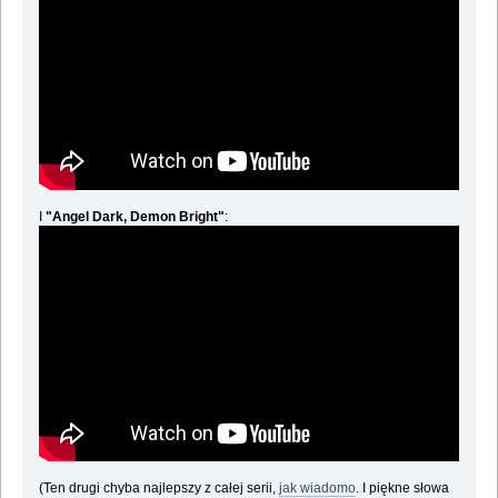
I
"Angel Dark, Demon Bright"
:
(Ten drugi chyba najlepszy z całej serii,
jak wiadomo
. I piękne słowa