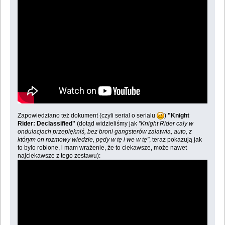
Zapowiedziano też dokument (czyli serial o serialu
)
"Knight
Rider: Declassified"
(dotąd widzieliśmy jak
"Knight Rider cały w
ondulacjach przepiękniś, bez broni gangsterów załatwia, auto, z
którym on rozmowy wiedzie, pędy w tę i we w tę"
, teraz pokazują jak
to bylo robione, i mam wrażenie, że to ciekawsze, może nawet
najciekawsze z tego zestawu):