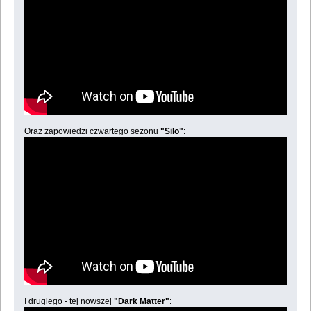
Oraz zapowiedzi czwartego sezonu
"Silo"
:
I drugiego - tej nowszej
"Dark Matter"
: