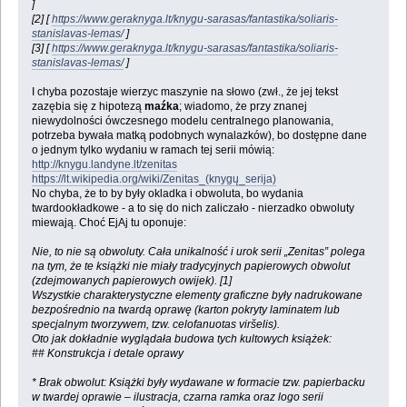
]
[2] [
https://www.geraknyga.lt/knygu-sarasas/fantastika/soliaris-
stanislavas-lemas/
]
[3] [
https://www.geraknyga.lt/knygu-sarasas/fantastika/soliaris-
stanislavas-lemas/
]
I chyba pozostaje wierzyc maszynie na słowo (zwł., że jej tekst
zazębia się z hipotezą
maźka
; wiadomo, że przy znanej
niewydolności ówczesnego modelu centralnego planowania,
potrzeba bywała matką podobnych wynalazków), bo dostępne dane
o jednym tylko wydaniu w ramach tej serii mówią:
http://knygu.landyne.lt/zenitas
https://lt.wikipedia.org/wiki/Zenitas_(knygų_serija)
No chyba, że to by były okladka i obwoluta, bo wydania
twardookładkowe - a to się do nich zaliczało - nierzadko obwoluty
miewają. Choć EjAj tu oponuje:
Nie, to nie są obwoluty. Cała unikalność i urok serii „Zenitas” polega
na tym, że te książki nie miały tradycyjnych papierowych obwolut
(zdejmowanych papierowych owijek). [1]
Wszystkie charakterystyczne elementy graficzne były nadrukowane
bezpośrednio na twardą oprawę (karton pokryty laminatem lub
specjalnym tworzywem, tzw. celofanuotas viršelis).
Oto jak dokładnie wyglądała budowa tych kultowych książek:
## Konstrukcja i detale oprawy
* Brak obwolut: Książki były wydawane w formacie tzw. papierbacku
w twardej oprawie – ilustracja, czarna ramka oraz logo serii