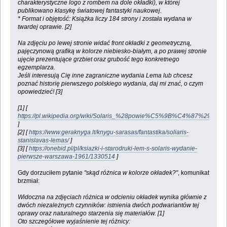
charakterystyczne logo z rombem na dole okładki), w której
publikowano klasykę światowej fantastyki naukowej.
* Format i objętość: Książka liczy 184 strony i została wydana w
twardej oprawie. [2]
Na zdjęciu po lewej stronie widać front okładki z geometryczną,
pajęczynową grafiką w kolorze niebiesko-białym, a po prawej stronie
ujęcie prezentujące grzbiet oraz grubość tego konkretnego
egzemplarza.
Jeśli interesują Cię inne zagraniczne wydania Lema lub chcesz
poznać historię pierwszego polskiego wydania, daj mi znać, o czym
opowiedzieć! [3]
[1] [
https://pl.wikipedia.org/wiki/Solaris_%28powie%C5%9B%C4%87%29
]
[2] [
https://www.geraknyga.lt/knygu-sarasas/fantastika/soliaris-
stanislavas-lemas/
]
[3] [
https://onebid.pl/pl/ksiazki-i-starodruki-lem-s-solaris-wydanie-
pierwsze-warszawa-1961/1330514
]
Gdy dorzuciłem pytanie
"skąd różnica w kolorze okładek?"
, komunikat
brzmiał:
Widoczna na zdjęciach różnica w odcieniu okładek wynika głównie z
dwóch niezależnych czynników: istnienia dwóch podwariantów tej
oprawy oraz naturalnego starzenia się materiałów. [1]
Oto szczegółowe wyjaśnienie tej różnicy: