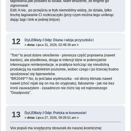
tagowania jaki podałeś tu działa. Mam wrażenie, że engine go
zignorował.
Edit: A nie, po przejściu w tryb niemobilny widzę, że działa, tylko
trochę tagowanie Ci rozkrzaczyło (przy czym można tego uniknąc
dając tagi i link w jednej linijce).
12
DyLEMaty
/
Odp: Diuna i wizja przyszłości
«
dnia:
Lipca 31, 2026, 02:48:39 am »
"Toto"
to jesst dobre określenie - pierwsza część poprawna (nawet
bardzo), ale plastikowa, druga w intencji idzie w potencjalnie
interesujące reinterpretacje, w praktyce kończąc się nieudolną
produkcją na nastoletnim poziomie, wobec czego i po trzeciej trudno
spodziewać się fajerwerków.
"BR2049"? No, to jest taka wydmuszka - od strony klimatu nawet
nawet (choć nijak się on ma do oryginału), fabularnie - jak nie bez
ironii zauważylem - zasadniczo nie różni się od najnowszego
"Deadpoola".
13
DyLEMaty
/
Odp: Polska w kosmosie!
«
dnia:
Lipca 27, 2026, 09:26:51 am »
Vox populi ma sceptyczny stosunek do naszej
kosmicznej