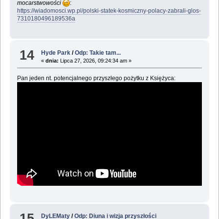
mocarstwowości
:
https://wiadomosci.wp.pl/polski-statek-kosmiczny-polacy-zabrali-glos-
7310180496189536a
14
Hyde Park
/
Odp: Takie tam...
«
dnia:
Lipca 27, 2026, 09:24:34 am »
Pan jeden nt. potencjalnego przyszłego pożytku z Księżyca:
15
DyLEMaty
/
Odp: Diuna i wizja przyszłości