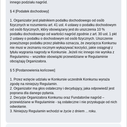
innego podziału nagród.
§ 4 [Podatek dochodowy]
1. Organizator jest płatnikiem podatku dochodowego od osób
fizycznych w rozumieniu art. 41 ust. 4 ustawy o podatku dochodowym
od osób fizycznych, który obowiązany jest do uiszczenia 10 %
podatku dochodowego od wartości nagród zgodnie z art. 30 ust. 1 pkt
2 ustawy o podatku o dochodowym od osób fizycznych. Uiszczenie
powyższego podatku przez płatnika oznacza, że zwycięzca Konkursu
nie musi w zeznaniu rocznym wykazywać korzyści, jakie osiągnął z
tytułu wygrania nagrody w Konkursie. Jeżeli nic innego nie wynika z
Regulaminu – wszelkie obowiązki przewidziane w Regulaminie
obciążają Organizatora.
§ 5 [Postanowienia końcowe]
1. Przez wzięcie udziału w Konkursie uczestnik Konkursu wyraża
zgodę na niniejszy Regulamin.
2. Organizator ma głos ostateczny i decydujący, jaka odpowiedź jest
poprana dla danego pytania.
2. Decyzje Organizatora Konkursu oraz Fundatorów nagród –
przewidziane w Regulaminie - są ostateczne i nie przysługuje od nich
odwołanie.
3. Niniejszy Regulamin wchodzi w życie z dniem ... roku.