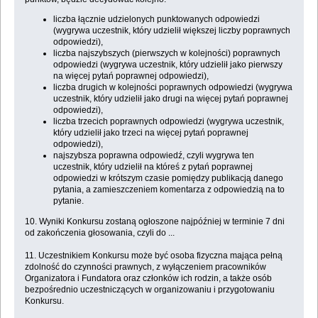
liczba łącznie udzielonych punktowanych odpowiedzi
(wygrywa uczestnik, który udzielił większej liczby poprawnych
odpowiedzi),
liczba najszybszych (pierwszych w kolejności) poprawnych
odpowiedzi (wygrywa uczestnik, który udzielił jako pierwszy
na więcej pytań poprawnej odpowiedzi),
liczba drugich w kolejności poprawnych odpowiedzi (wygrywa
uczestnik, który udzielił jako drugi na więcej pytań poprawnej
odpowiedzi),
liczba trzecich poprawnych odpowiedzi (wygrywa uczestnik,
który udzielił jako trzeci na więcej pytań poprawnej
odpowiedzi),
najszybsza poprawna odpowiedź, czyli wygrywa ten
uczestnik, który udzielił na któreś z pytań poprawnej
odpowiedzi w krótszym czasie pomiędzy publikacją danego
pytania, a zamieszczeniem komentarza z odpowiedzią na to
pytanie.
10. Wyniki Konkursu zostaną ogłoszone najpóźniej w terminie 7 dni
od zakończenia głosowania, czyli do ...
11. Uczestnikiem Konkursu może być osoba fizyczna mająca pełną
zdolność do czynności prawnych, z wyłączeniem pracowników
Organizatora i Fundatora oraz członków ich rodzin, a także osób
bezpośrednio uczestniczących w organizowaniu i przygotowaniu
Konkursu.