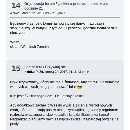
14
Organizacja forum
/
godzinna przerwa techniczna o
godzinie 21
«
dnia:
Marca 22, 2018, 09:22:15 pm »
Będziemy przenosić forum na nową bazę danych, szybszą i
stabilniejszą. W związku z tym od 21 przez ok. godzinę forum będzie
nieczynne.
Wasz,
skrzat (Wojciech Zemek)
15
Lemosfera
/
Przywitaj się
«
dnia:
Października 24, 2017, 01:16:43 pm »
Nowi użytkownicy, którzy nie mają śmiałości, aby od razu udzielać się
w innych wątkach, mogą potrenować tutaj
Kim jesteś? Dlaczego Lem? Or just say "Hello"!
Aby dodatkowo zachęcić Was do wyjścia z cienia, wśród nowych
osób, które opublikują post w niniejszym wątku, będziemy regularnie
rozlosowywać superanckie
koszulki i książki Stanisława Lema
!
Nagradzać planujemy również najciekawsze i najbardziej oryginalne
posty.