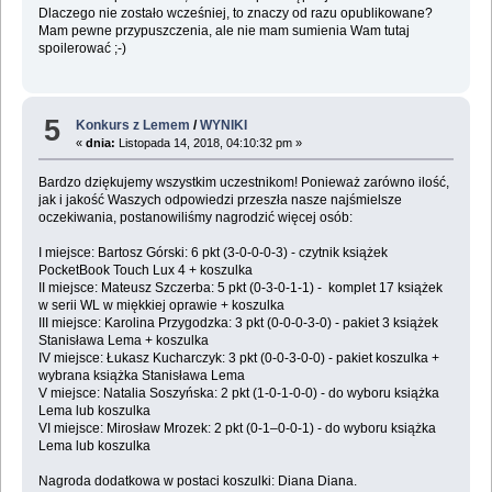
Dlaczego nie zostało wcześniej, to znaczy od razu opublikowane?
Mam pewne przypuszczenia, ale nie mam sumienia Wam tutaj
spoilerować ;-)
5
Konkurs z Lemem
/
WYNIKI
«
dnia:
Listopada 14, 2018, 04:10:32 pm »
Bardzo dziękujemy wszystkim uczestnikom! Ponieważ zarówno ilość,
jak i jakość Waszych odpowiedzi przeszła nasze najśmielsze
oczekiwania, postanowiliśmy nagrodzić więcej osób:
I miejsce: Bartosz Górski: 6 pkt (3-0-0-0-3) - czytnik książek
PocketBook Touch Lux 4 + koszulka
II miejsce: Mateusz Szczerba: 5 pkt (0-3-0-1-1) - komplet 17 książek
w serii WL w miękkiej oprawie + koszulka
III miejsce: Karolina Przygodzka: 3 pkt (0-0-0-3-0) - pakiet 3 książek
Stanisława Lema + koszulka
IV miejsce: Łukasz Kucharczyk: 3 pkt (0-0-3-0-0) - pakiet koszulka +
wybrana książka Stanisława Lema
V miejsce: Natalia Soszyńska: 2 pkt (1-0-1-0-0) - do wyboru książka
Lema lub koszulka
VI miejsce: Mirosław Mrozek: 2 pkt (0-1–0-0-1) - do wyboru książka
Lema lub koszulka
Nagroda dodatkowa w postaci koszulki: Diana Diana.