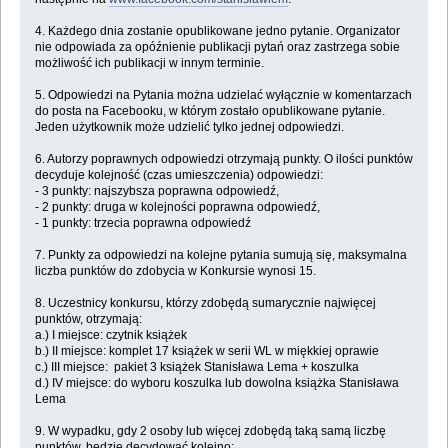
4. Każdego dnia zostanie opublikowane jedno pytanie. Organizator
nie odpowiada za opóźnienie publikacji pytań oraz zastrzega sobie
możliwość ich publikacji w innym terminie.
5. Odpowiedzi na Pytania można udzielać wyłącznie w komentarzach
do posta na Facebooku, w którym zostało opublikowane pytanie.
Jeden użytkownik może udzielić tylko jednej odpowiedzi.
6. Autorzy poprawnych odpowiedzi otrzymają punkty. O ilości punktów
decyduje kolejność (czas umieszczenia) odpowiedzi:
- 3 punkty: najszybsza poprawna odpowiedź,
- 2 punkty: druga w kolejności poprawna odpowiedź,
- 1 punkty: trzecia poprawna odpowiedź
7. Punkty za odpowiedzi na kolejne pytania sumują się, maksymalna
liczba punktów do zdobycia w Konkursie wynosi 15.
8. Uczestnicy konkursu, którzy zdobędą sumarycznie najwięcej
punktów, otrzymają:
a.) I miejsce: czytnik książek
b.) II miejsce: komplet 17 książek w serii WL w miękkiej oprawie
c.) III miejsce: pakiet 3 książek Stanisława Lema + koszulka
d.) IV miejsce: do wyboru koszulka lub dowolna książka Stanisława
Lema
9. W wypadku, gdy 2 osoby lub więcej zdobędą taką samą liczbę
punktów, będzie decydować kolejno: