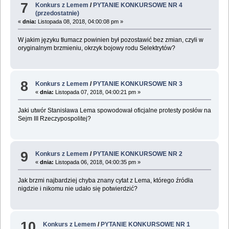
7
Konkurs z Lemem
/
PYTANIE KONKURSOWE NR 4
(przedostatnie)
«
dnia:
Listopada 08, 2018, 04:00:08 pm »
W jakim języku tłumacz powinien był pozostawić bez zmian, czyli w
oryginalnym brzmieniu, okrzyk bojowy rodu Selektrytów?
8
Konkurs z Lemem
/
PYTANIE KONKURSOWE NR 3
«
dnia:
Listopada 07, 2018, 04:00:21 pm »
Jaki utwór Stanisława Lema spowodował oficjalne protesty posłów na
Sejm III Rzeczypospolitej?
9
Konkurs z Lemem
/
PYTANIE KONKURSOWE NR 2
«
dnia:
Listopada 06, 2018, 04:00:35 pm »
Jak brzmi najbardziej chyba znany cytat z Lema, którego źródła
nigdzie i nikomu nie udało się potwierdzić?
10
Konkurs z Lemem
/
PYTANIE KONKURSOWE NR 1