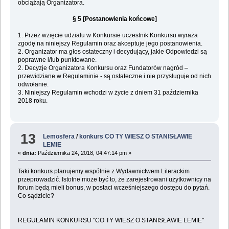
obciążają Organizatora.
§ 5 [Postanowienia końcowe]
1. Przez wzięcie udziału w Konkursie uczestnik Konkursu wyraża
zgodę na niniejszy Regulamin oraz akceptuje jego postanowienia.
2. Organizator ma głos ostateczny i decydujący, jakie Odpowiedzi są
poprawne i/lub punktowane.
2. Decyzje Organizatora Konkursu oraz Fundatorów nagród –
przewidziane w Regulaminie - są ostateczne i nie przysługuje od nich
odwołanie.
3. Niniejszy Regulamin wchodzi w życie z dniem 31 października
2018 roku.
13
Lemosfera
/
konkurs CO TY WIESZ O STANISŁAWIE
LEMIE
«
dnia:
Października 24, 2018, 04:47:14 pm »
Taki konkurs planujemy wspólnie z Wydawnictwem Literackim
przeprowadzić. Istotne może być to, że zarejestrowani użytkownicy na
forum będą mieli bonus, w postaci wcześniejszego dostępu do pytań.
Co sądzicie?
REGULAMIN KONKURSU "CO TY WIESZ O STANISŁAWIE LEMIE"