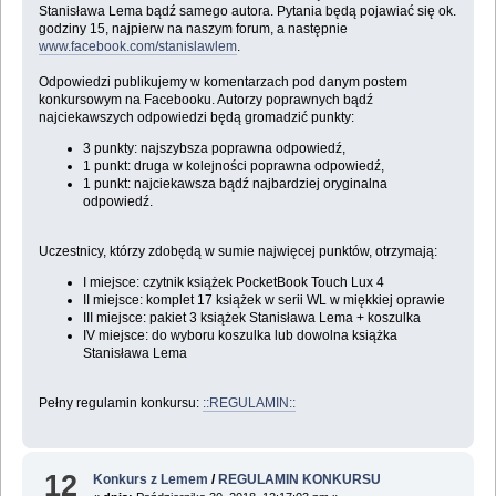
Stanisława Lema bądź samego autora. Pytania będą pojawiać się ok.
godziny 15, najpierw na naszym forum, a następnie
www.facebook.com/stanislawlem
.
Odpowiedzi publikujemy w komentarzach pod danym postem
konkursowym na Facebooku. Autorzy poprawnych bądź
najciekawszych odpowiedzi będą gromadzić punkty:
3 punkty: najszybsza poprawna odpowiedź,
1 punkt: druga w kolejności poprawna odpowiedź,
1 punkt: najciekawsza bądź najbardziej oryginalna
odpowiedź.
Uczestnicy, którzy zdobędą w sumie najwięcej punktów, otrzymają:
I miejsce: czytnik książek PocketBook Touch Lux 4
II miejsce: komplet 17 książek w serii WL w miękkiej oprawie
III miejsce: pakiet 3 książek Stanisława Lema + koszulka
IV miejsce: do wyboru koszulka lub dowolna książka
Stanisława Lema
Pełny regulamin konkursu:
::REGULAMIN::
12
Konkurs z Lemem
/
REGULAMIN KONKURSU