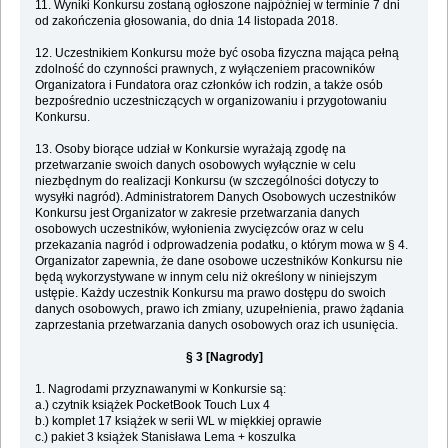
11. Wyniki Konkursu zostaną ogłoszone najpóźniej w terminie 7 dni
od zakończenia głosowania, do dnia 14 listopada 2018.
12. Uczestnikiem Konkursu może być osoba fizyczna mająca pełną
zdolność do czynności prawnych, z wyłączeniem pracowników
Organizatora i Fundatora oraz członków ich rodzin, a także osób
bezpośrednio uczestniczących w organizowaniu i przygotowaniu
Konkursu.
13. Osoby biorące udział w Konkursie wyrażają zgodę na
przetwarzanie swoich danych osobowych wyłącznie w celu
niezbędnym do realizacji Konkursu (w szczególności dotyczy to
wysyłki nagród). Administratorem Danych Osobowych uczestników
Konkursu jest Organizator w zakresie przetwarzania danych
osobowych uczestników, wyłonienia zwycięzców oraz w celu
przekazania nagród i odprowadzenia podatku, o którym mowa w § 4.
Organizator zapewnia, że dane osobowe uczestników Konkursu nie
będą wykorzystywane w innym celu niż określony w niniejszym
ustępie. Każdy uczestnik Konkursu ma prawo dostępu do swoich
danych osobowych, prawo ich zmiany, uzupełnienia, prawo żądania
zaprzestania przetwarzania danych osobowych oraz ich usunięcia.
§ 3 [Nagrody]
1. Nagrodami przyznawanymi w Konkursie są:
a.) czytnik książek PocketBook Touch Lux 4
b.) komplet 17 książek w serii WL w miękkiej oprawie
c.) pakiet 3 książek Stanisława Lema + koszulka