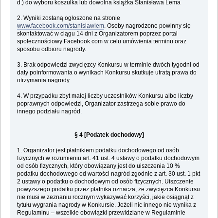
d.) do wyboru koszulka lub dowolna książka Stanisława Lema
2. Wyniki zostaną ogłoszone na stronie
www.facebook.com/stanislawlem
. Osoby nagrodzone powinny się
skontaktować w ciągu 14 dni z Organizatorem poprzez portal
społecznościowy Facebook.com w celu umówienia terminu oraz
sposobu odbioru nagrody.
3. Brak odpowiedzi zwycięzcy Konkursu w terminie dwóch tygodni od
daty poinformowania o wynikach Konkursu skutkuje utratą prawa do
otrzymania nagrody.
4. W przypadku zbyt małej liczby uczestników Konkursu albo liczby
poprawnych odpowiedzi, Organizator zastrzega sobie prawo do
innego podziału nagród.
§ 4 [Podatek dochodowy]
1. Organizator jest płatnikiem podatku dochodowego od osób
fizycznych w rozumieniu art. 41 ust. 4 ustawy o podatku dochodowym
od osób fizycznych, który obowiązany jest do uiszczenia 10 %
podatku dochodowego od wartości nagród zgodnie z art. 30 ust. 1 pkt
2 ustawy o podatku o dochodowym od osób fizycznych. Uiszczenie
powyższego podatku przez płatnika oznacza, że zwycięzca Konkursu
nie musi w zeznaniu rocznym wykazywać korzyści, jakie osiągnął z
tytułu wygrania nagrody w Konkursie. Jeżeli nic innego nie wynika z
Regulaminu – wszelkie obowiązki przewidziane w Regulaminie