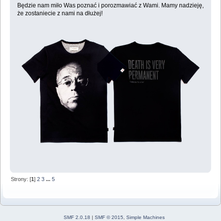
Będzie nam miło Was poznać i porozmawiać z Wami. Mamy nadzieję,
że zostaniecie z nami na dłużej!
Strony: [
1
]
2
3
...
5
SMF 2.0.18
|
SMF © 2015
,
Simple Machines