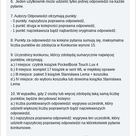
6. Jeden użytkownik może udzielić tylko jednej odpowiedzi na każde
pytanie.
7. Autorzy Odpowiedzi otrzymają punkty:
- 3 punkty: najszybsza poprawna odpowiedź,
- 1 punkt: druga w kolejności poprawna odpowiedź,
- 1 punkt: najciekawsza bądź najbardziej oryginalna odpowiedź.
8. Punkty za odpowiedzi na kolejne pytania sumują się, maksymalna
liczba punktów do zdobycia w Konkursie wynosi 15.
9. Uczestnicy konkursu, którzy zdobędą sumarycznie najwięcej
punktów, otrzymają:
a.) I miejsce: czytnik książek PocketBook Touch Lux 4
b.) II miejsce: komplet 17 książek w serii WL w miękkiej oprawie
c.) III miejsce: pakiet 3 książek Stanisława Lema + koszulka
d.) IV miejsce: do wyboru koszulka lub dowolna książka Stanisława
Lema
10. W wypadku, gdy 2 osoby lub więcej zdobędą taką samą liczbę
punktów, będzie decydować kolejno:
a.) liczba punktowanych odpowiedzi: wygrywa uczestnik, który
udzielił większej liczby poprawnych bądź najciekawszych
odpowiedzi,
b.) najszybsza poprawna odpowiedź: wygrywa ten uczestnik, który
udzielił najszybciej poprawnej odpowiedzi na którekolwiek pytanie
konkursowe.