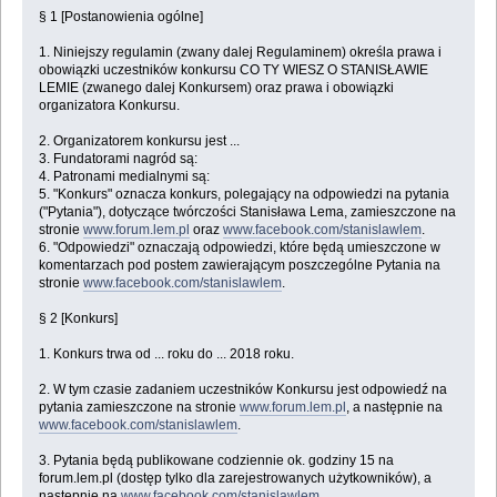
§ 1 [Postanowienia ogólne]
1. Niniejszy regulamin (zwany dalej Regulaminem) określa prawa i
obowiązki uczestników konkursu CO TY WIESZ O STANISŁAWIE
LEMIE (zwanego dalej Konkursem) oraz prawa i obowiązki
organizatora Konkursu.
2. Organizatorem konkursu jest ...
3. Fundatorami nagród są:
4. Patronami medialnymi są:
5. "Konkurs" oznacza konkurs, polegający na odpowiedzi na pytania
("Pytania"), dotyczące twórczości Stanisława Lema, zamieszczone na
stronie
www.forum.lem.pl
oraz
www.facebook.com/stanislawlem
.
6. "Odpowiedzi" oznaczają odpowiedzi, które będą umieszczone w
komentarzach pod postem zawierającym poszczególne Pytania na
stronie
www.facebook.com/stanislawlem
.
§ 2 [Konkurs]
1. Konkurs trwa od ... roku do ... 2018 roku.
2. W tym czasie zadaniem uczestników Konkursu jest odpowiedź na
pytania zamieszczone na stronie
www.forum.lem.pl
, a następnie na
www.facebook.com/stanislawlem
.
3. Pytania będą publikowane codziennie ok. godziny 15 na
forum.lem.pl (dostęp tylko dla zarejestrowanych użytkowników), a
następnie na
www.facebook.com/stanislawlem
.