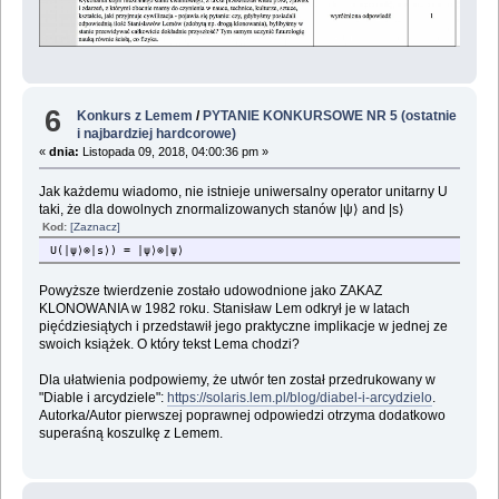
6
Konkurs z Lemem
/
PYTANIE KONKURSOWE NR 5 (ostatnie
i najbardziej hardcorowe)
«
dnia:
Listopada 09, 2018, 04:00:36 pm »
Jak każdemu wiadomo, nie istnieje uniwersalny operator unitarny U
taki, że dla dowolnych znormalizowanych stanów |ψ⟩ and |s⟩
Kod:
[Zaznacz]
U(|ψ⟩⊗|s⟩) = |ψ⟩⊗|ψ⟩
Powyższe twierdzenie zostało udowodnione jako ZAKAZ
KLONOWANIA w 1982 roku. Stanisław Lem odkrył je w latach
pięćdziesiątych i przedstawił jego praktyczne implikacje w jednej ze
swoich książek. O który tekst Lema chodzi?
Dla ułatwienia podpowiemy, że utwór ten został przedrukowany w
"Diable i arcydziele":
https://solaris.lem.pl/blog/diabel-i-arcydzielo
.
Autorka/Autor pierwszej poprawnej odpowiedzi otrzyma dodatkowo
superaśną koszulkę z Lemem.