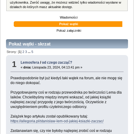
użytkownika. Zwróć uwagę, że możesz widzieć tylko wiadomości wysłane w
działach do których masz aktualnie dostęp.
Wiadomości
Pokaż wątki
Pokaż załączniki
Pokaż wątki - skrzat
Strony: [
1
]
2
3
...
5
1
Lemosfera
/
od czego zacząć?
«
dnia:
Listopada 23, 2024, 04:13:41 pm »
Prawdopodobnie był już kiedyś taki wątek na forum, ale nie mogę się
do niego dokopać.
Przygotowujemy coś w rodzaju przewodnika po twórczości Lema dla
laików. Chcielibyśmy między innymi wskazać, od jakiej książki
najlepiej zacząć przygodę z jego twórczością. Oczywiście z
uwzględnieniem profilu czytelniczego odbiorcy.
Zalążek tego artykułu został opublikowany tutaj:
https://allegoria.pl/stanislaw-lem-od-jakiej-ksiazki-zaczac/
Zastanawiam się, czy nie byłoby najlepiej zrobić coś w rodzaju