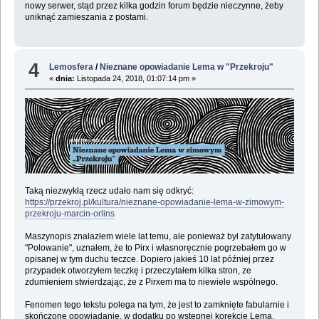
nowy serwer, stąd przez kilka godzin forum będzie nieczynne, żeby
uniknąć zamieszania z postami.
4
Lemosfera
/
Nieznane opowiadanie Lema w "Przekroju"
«
dnia:
Listopada 24, 2018, 01:07:14 pm »
Taką niezwykłą rzecz udało nam się odkryć:
https://przekroj.pl/kultura/nieznane-opowiadanie-lema-w-zimowym-
przekroju-marcin-orlins
Maszynopis znalazłem wiele lat temu, ale ponieważ był zatytułowany
"Polowanie", uznałem, że to Pirx i własnoręcznie pogrzebałem go w
opisanej w tym duchu teczce. Dopiero jakieś 10 lat później przez
przypadek otworzyłem teczkę i przeczytałem kilka stron, ze
zdumieniem stwierdzając, że z Pirxem ma to niewiele wspólnego.
Fenomen tego tekstu polega na tym, że jest to zamknięte fabularnie i
skończone opowiadanie, w dodatku po wstępnej korekcie Lema.