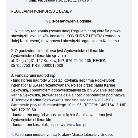
«
dnia:
Października 30, 2018, 12:17:03 pm »
REGULAMIN KONKURSU Z LEMEM
§ 1 [Postanowienia ogólne]
1. Niniejszy regulamin (zwany dalej Regulaminem) określa prawa i
obowiązki uczestników konkursu KONKURS Z LEMEM (zwanego
dalej Konkursem) oraz prawa i obowiązki organizatora Konkursu.
2. Organizatorem konkursu jest Wydawnictwo Literackie
Wydawnictwo Literackie sp. z o.o.
ul. Długa 1, 31-147 Kraków, NIP: 676-21-16-135, REGON:
357052753, KRS: 0000012638
3. Fundatorami nagród są:
- fundatorem nagrody w postaci czytnika jest firma PocketBook
International S.A reprezentowana w Polsce przez panią Karinę
Sękowską, i podmiotem odpowiedzialnym za ich wydanie jest pani
Karina Sękowska, prowadząca działalność gospodarczą pod nazwą
„PRcontext Karina Sękowska” z siedziba siedzibą w (01-390)
Warszawie przy ul. Sucharskiego 10 m. 96, REGON: 146816412, NIP:
949-172-20-60.
- fundatorem nagród w postaci książek Stanisława Lema jest
Wydawnictwo Literackie
- fundatorem koszulek jest serwis
www.lem.pl
4. Patronami medialnymi są Krakow Miasto Literatury Unesco.