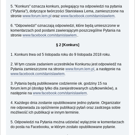
5. "Konkurs" oznacza konkurs, polegający na odpowiedzi na pytania
("Pytania"), dotyczące twórczości Stanisława Lema, zamieszczone na
stronie
www.forum.lem.pl
oraz
www.facebook.com/stanislawlem
.
6. "Odpowiedzi" oznaczają odpowiedzi, które będą umieszczone w
komentarzach pod postami zawierającym poszczególne Pytania na
stronie
www.facebook.com/stanislawlem
..
§ 2 [Konkurs]
1. Konkurs trwa od 5 listopada roku do 9 listopada 2018 roku.
2. W tym czasie zadaniem uczestników Konkursu jest odpowiedź na
Pytania zamieszczone na stronie
www.forum.lem.pl
, a następnie na
www.facebook.com/stanislawlem
.
3. Pytania będą publikowane codziennie ok. godziny 15 na
forum.lem.pl (dostęp tylko dla zarejestrowanych użytkowników), a
następnie na
www.facebook.com/stanislawlem
.
4. Każdego dnia zostanie opublikowane jedno pytanie. Organizator
nie odpowiada za opóźnienie publikacji pytań oraz zastrzega sobie
możliwość ich publikacji w innym terminie.
5. Odpowiedzi na Pytania można udzielać wyłącznie w komentarzach
do posta na Facebooku, w którym zostało opublikowane pytanie.