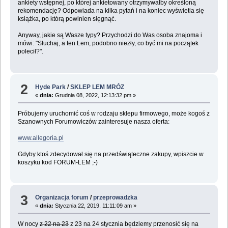
ankiety wstępnej, po której ankietowany otrzymywałby określoną
rekomendację? Odpowiada na kilka pytań i na koniec wyświetla się
książka, po którą powinien sięgnąć.
Anyway, jakie są Wasze typy? Przychodzi do Was osoba znajoma i
mówi: "Słuchaj, a ten Lem, podobno niezły, co być mi na początek
polecił?".
2
Hyde Park
/
SKLEP LEM MRÓZ
«
dnia:
Grudnia 08, 2022, 12:13:32 pm »
Próbujemy uruchomić coś w rodzaju sklepu firmowego, może kogoś z
Szanownych Forumowiczów zainteresuje nasza oferta:
www.allegoria.pl
Gdyby ktoś zdecydował się na przedświąteczne zakupy, wpiszcie w
koszyku kod FORUM-LEM ;-)
3
Organizacja forum
/
przeprowadzka
«
dnia:
Stycznia 22, 2019, 11:11:09 am »
W nocy
z 22 na 23
z 23 na 24 stycznia będziemy przenosić się na