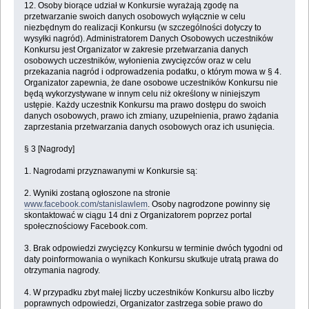
12. Osoby biorące udział w Konkursie wyrażają zgodę na
przetwarzanie swoich danych osobowych wyłącznie w celu
niezbędnym do realizacji Konkursu (w szczególności dotyczy to
wysyłki nagród). Administratorem Danych Osobowych uczestników
Konkursu jest Organizator w zakresie przetwarzania danych
osobowych uczestników, wyłonienia zwycięzców oraz w celu
przekazania nagród i odprowadzenia podatku, o którym mowa w § 4.
Organizator zapewnia, że dane osobowe uczestników Konkursu nie
będą wykorzystywane w innym celu niż określony w niniejszym
ustępie. Każdy uczestnik Konkursu ma prawo dostępu do swoich
danych osobowych, prawo ich zmiany, uzupełnienia, prawo żądania
zaprzestania przetwarzania danych osobowych oraz ich usunięcia.
§ 3 [Nagrody]
1. Nagrodami przyznawanymi w Konkursie są:
2. Wyniki zostaną ogłoszone na stronie
www.facebook.com/stanislawlem
. Osoby nagrodzone powinny się
skontaktować w ciągu 14 dni z Organizatorem poprzez portal
społecznościowy Facebook.com.
3. Brak odpowiedzi zwycięzcy Konkursu w terminie dwóch tygodni od
daty poinformowania o wynikach Konkursu skutkuje utratą prawa do
otrzymania nagrody.
4. W przypadku zbyt małej liczby uczestników Konkursu albo liczby
poprawnych odpowiedzi, Organizator zastrzega sobie prawo do