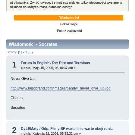
użytkownika. Zwróć uwagę, że możesz widzieć tylko wiadomości wysłane w
działach do których masz aktualnie dostęp.
Wiadomości
Pokaż wątki
Pokaż załączniki
Wiadomości - Socrates
Strony: [
1
]
2
3
...
7
1
Forum in English
/
Re: Pirx and Terminus
«
dnia:
Maja 15, 2006, 05:10:37 am »
Never Give Up.
http://www.logobrand.com/images/bandw_never_give_up.jpg
Cheers,
Socrates
2
DyLEMaty
/
Odp: Filmy SF warte i nie warte obejrzenia
«
dnia:
Kwietnia 22, 2006, 05:53:31 pm »