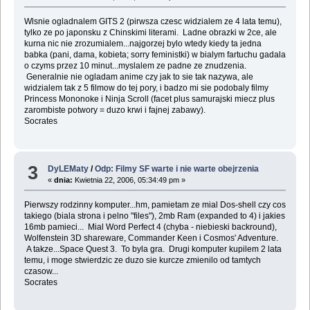
Wlsnie ogladnalem GITS 2 (pirwsza czesc widzialem ze 4 lata temu),
tylko ze po japonsku z Chinskimi literami. Ladne obrazki w 2ce, ale
kurna nic nie zrozumialem...najgorzej bylo wtedy kiedy ta jedna
babka (pani, dama, kobieta; sorry feministki) w bialym fartuchu gadala
o czyms przez 10 minut...myslalem ze padne ze znudzenia.
Generalnie nie ogladam anime czy jak to sie tak nazywa, ale
widzialem tak z 5 filmow do tej pory, i badzo mi sie podobaly filmy
Princess Mononoke i Ninja Scroll (facet plus samurajski miecz plus
zarombiste potwory = duzo krwi i fajnej zabawy).
Socrates
3
DyLEMaty
/
Odp: Filmy SF warte i nie warte obejrzenia
«
dnia:
Kwietnia 22, 2006, 05:34:49 pm »
Pierwszy rodzinny komputer...hm, pamietam ze mial Dos-shell czy cos
takiego (biala strona i pelno "files"), 2mb Ram (expanded to 4) i jakies
16mb pamieci... Mial Word Perfect 4 (chyba - niebieski backround),
Wolfenstein 3D shareware, Commander Keen i Cosmos' Adventure.
A takze...Space Quest 3. To byla gra. Drugi komputer kupilem 2 lata
temu, i moge stwierdzic ze duzo sie kurcze zmienilo od tamtych
czasow...
Socrates