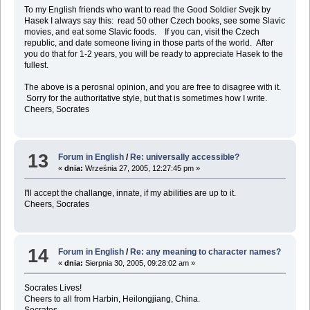
To my English friends who want to read the Good Soldier Svejk by
Hasek I always say this: read 50 other Czech books, see some Slavic
movies, and eat some Slavic foods. If you can, visit the Czech
republic, and date someone living in those parts of the world. After
you do that for 1-2 years, you will be ready to appreciate Hasek to the
fullest.
The above is a perosnal opinion, and you are free to disagree with it.
Sorry for the authoritative style, but that is sometimes how I write.
Cheers, Socrates
13
Forum in English
/
Re: universally accessible?
«
dnia:
Września 27, 2005, 12:27:45 pm »
I'll accept the challange, innate, if my abilities are up to it.
Cheers, Socrates
14
Forum in English
/
Re: any meaning to character names?
«
dnia:
Sierpnia 30, 2005, 09:28:02 am »
Socrates Lives!
Cheers to all from Harbin, Heilongjiang, China.