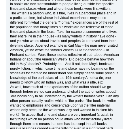
in books are non-transmutable to people living outside the specific
times and places when and where these books were first written.
The writer is a person who, it is true, lives in a particular place and in
a particular time, but whose individual experiances may be so
different from what the general "normal" experiances are of the rest of
the population that many times his works are not reflective of those
times and places in the least. Take, for example, someone who lives
their entire life in their house - as many writers in history have done -
and yet who writes about travels and peoples far removed from their
dwelling place. A perfect example is Karl May - the man never visited
America, yet he wrote the famous Winetou-Old Shatterhand-Old
Firehand stories. Were these stories reflective of truth about American
Indians or about the American West? Did people behave how they
did in May's books? Probably not. And if not, then May's books are
purely fiction, in which case time and place have no bearing on the
stories as for them to be understood one simply needs some previous
knowledge of the particulars of late 19th century America (ie, one
needs to know who an Indian was, and what was a rifle, etc).
As well, how much of the experiances of the author should we go
through before we too can understand what the author writes about?
Are books only to be understood by the writers themselves? Can any
other person actually realize which of the parts of the book the writer
wanted to emphasize and concentrate upon vs the filler material
written only because the writer was lazy and wanted to thicken his
work? To accept that time and place are very important (crucial, in
fact) things which no person could attain who hasn't actually lived
through them also means that one has to accept that all books,
essays or stories cannot ever be fully (or even in a significant part)