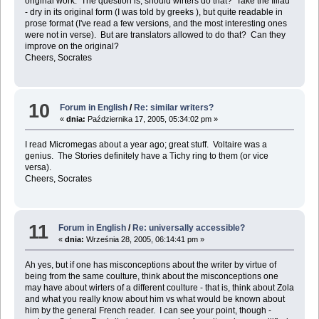
original work. The question is, should wirters do that? Take the Illiad
- dry in its original form (I was told by greeks ), but quite readable in
prose format (I've read a few versions, and the most interesting ones
were not in verse). But are translators allowed to do that? Can they
improve on the original?
Cheers, Socrates
10
Forum in English
/
Re: similar writers?
«
dnia:
Października 17, 2005, 05:34:02 pm »
I read Micromegas about a year ago; great stuff. Voltaire was a
genius. The Stories definitely have a Tichy ring to them (or vice
versa).
Cheers, Socrates
11
Forum in English
/
Re: universally accessible?
«
dnia:
Września 28, 2005, 06:14:41 pm »
Ah yes, but if one has misconceptions about the writer by virtue of
being from the same coulture, think about the misconceptions one
may have about wirters of a different coulture - that is, think about Zola
and what you really know about him vs what would be known about
him by the general French reader. I can see your point, though -