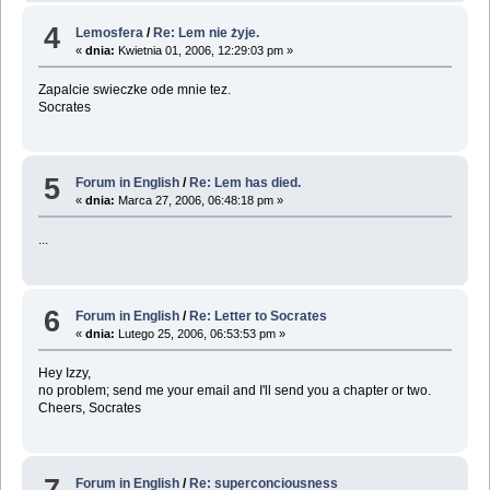
4
Lemosfera
/
Re: Lem nie żyje.
«
dnia:
Kwietnia 01, 2006, 12:29:03 pm »
Zapalcie swieczke ode mnie tez.
Socrates
5
Forum in English
/
Re: Lem has died.
«
dnia:
Marca 27, 2006, 06:48:18 pm »
...
6
Forum in English
/
Re: Letter to Socrates
«
dnia:
Lutego 25, 2006, 06:53:53 pm »
Hey Izzy,
no problem; send me your email and I'll send you a chapter or two.
Cheers, Socrates
7
Forum in English
/
Re: superconciousness