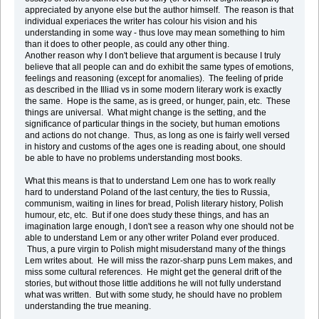
appreciated by anyone else but the author himself. The reason is that
individual experiaces the writer has colour his vision and his
understanding in some way - thus love may mean something to him
than it does to other people, as could any other thing.
Another reason why I don't believe that argument is because I truly
believe that all people can and do exhibit the same types of emotions,
feelings and reasoning (except for anomalies). The feeling of pride
as described in the Illiad vs in some modern literary work is exactly
the same. Hope is the same, as is greed, or hunger, pain, etc. These
things are universal. What might change is the setting, and the
significance of particular things in the society, but human emotions
and actions do not change. Thus, as long as one is fairly well versed
in history and customs of the ages one is reading about, one should
be able to have no problems understanding most books.
What this means is that to understand Lem one has to work really
hard to understand Poland of the last century, the ties to Russia,
communism, waiting in lines for bread, Polish literary history, Polish
humour, etc, etc. But if one does study these things, and has an
imagination large enough, I don't see a reason why one should not be
able to understand Lem or any other writer Poland ever produced.
Thus, a pure virgin to Polish might misuderstand many of the things
Lem writes about. He will miss the razor-sharp puns Lem makes, and
miss some cultural references. He might get the general drift of the
stories, but without those little additions he will not fully understand
what was written. But with some study, he should have no problem
understanding the true meaning.