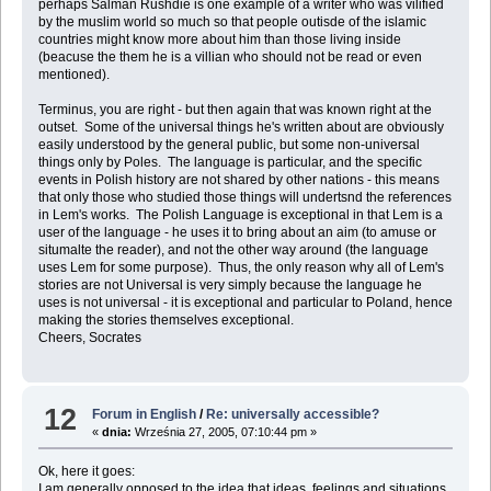
perhaps Salman Rushdie is one example of a writer who was vilified
by the muslim world so much so that people outisde of the islamic
countries might know more about him than those living inside
(beacuse the them he is a villian who should not be read or even
mentioned).
Terminus, you are right - but then again that was known right at the
outset. Some of the universal things he's written about are obviously
easily understood by the general public, but some non-universal
things only by Poles. The language is particular, and the specific
events in Polish history are not shared by other nations - this means
that only those who studied those things will undertsnd the references
in Lem's works. The Polish Language is exceptional in that Lem is a
user of the language - he uses it to bring about an aim (to amuse or
situmalte the reader), and not the other way around (the language
uses Lem for some purpose). Thus, the only reason why all of Lem's
stories are not Universal is very simply because the language he
uses is not universal - it is exceptional and particular to Poland, hence
making the stories themselves exceptional.
Cheers, Socrates
12
Forum in English
/
Re: universally accessible?
«
dnia:
Września 27, 2005, 07:10:44 pm »
Ok, here it goes:
I am generally opposed to the idea that ideas, feelings and situations