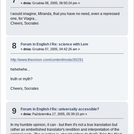
«
dnia:
Grudnia 08, 2005, 06:50:24 pm »
I would imagine, Miranda, that you have no need, even a repressed
one, for Viagra...
Cheers, Socrates
8
Forum in English
/
Re: science with Lem
«
dnia:
Grudnia 07, 2005, 04:42:26 am »
http://www.theonion.com/content/node/30291
hehehehe...
truth or myth?
Cheers, Socrates
9
Forum in English
/
Re: universally accessible?
«
dnia:
Października 17, 2005, 05:39:15 pm »
In my humble opinion, it can - but then it's not a true translation but
rather an embellished translator's rendition and interpretation of the