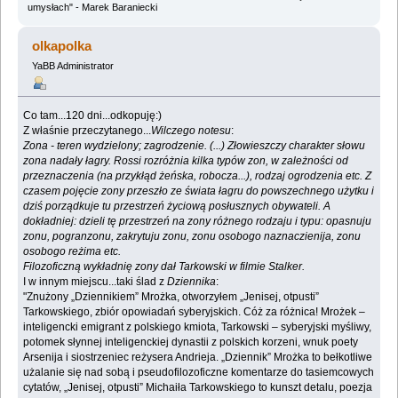
umysłach" - Marek Baraniecki
olkapolka
YaBB Administrator
Co tam...120 dni...odkopuję:)
Z właśnie przeczytanego...
Wilczego notesu
:
Zona - teren wydzielony; zagrodzenie. (...) Złowieszczy charakter słowu
zona nadały łagry. Rossi rozróżnia kilka typów zon, w zależności od
przeznaczenia (na przykłąd żeńska, robocza...), rodzaj ogrodzenia etc. Z
czasem pojęcie zony przeszło ze świata łagru do powszechnego użytku i
dziś porządkuje tu przestrzeń życiową posłusznych obywateli. A
dokładniej: dzieli tę przestrzeń na zony różnego rodzaju i typu: opasnuju
zonu, pogranzonu, zakrytuju zonu, zonu osobogo naznaczienija, zonu
osobogo reżima etc.
Filozoficzną wykładnię zony dał Tarkowski w filmie Stalker.
I w innym miejscu...taki ślad z
Dziennika
:
"Znużony „Dziennikiem” Mrożka, otworzyłem „Jenisej, otpusti”
Tarkowskiego, zbiór opowiadań syberyjskich. Cóż za różnica! Mrożek –
inteligencki emigrant z polskiego kmiota, Tarkowski – syberyjski myśliwy,
potomek słynnej inteligenckiej dynastii z polskich korzeni, wnuk poety
Arsenija i siostrzeniec reżysera Andrieja. „Dziennik” Mrożka to bełkotliwe
użalanie się nad sobą i pseudofilozoficzne komentarze do tasiemcowych
cytatów, „Jenisej, otpusti” Michaiła Tarkowskiego to kunszt detalu, poezja