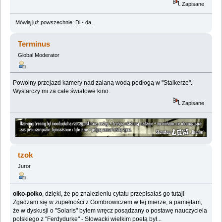
Zapisane
Mówią już powszechnie: Di - da...
Terminus
Global Moderator
Powolny przejazd kamery nad zalaną wodą podłogą w "Stalkerze".
Wystarczy mi za całe światowe kino.
Zapisane
tzok
Juror
olko-polko
, dzięki, że po znalezieniu cytatu przepisałaś go tutaj!
Zgadzam się w zupełności z Gombrowiczem w tej mierze, a pamiętam,
że w dyskusji o "Solaris" byłem wręcz posądzany o postawę nauczyciela
polskiego z "Ferdydurke" - Słowacki wielkim poetą był...