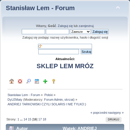
Stanisław Lem - Forum
Witamy,
Gość
.
Zaloguj się
lub
zarejestruj
.
Zaloguj się podając nazwę użytkownika, hasło i długość sesji
Aktualności:
SKLEP LEM MRÓZ
Stanisław Lem - Forum
»
Polski
»
DyLEMaty
(Moderatorzy:
Forum Admin
,
skrzat
) »
ANDRIEJ TARKOWSKI CZYLI SOLARIS I NIE TYLKO:)
« poprzedni
następny »
Strony:
1
...
14
15
[
16
]
17
18
DRUKUJ
Autor
Wątek: ANDRIEJ