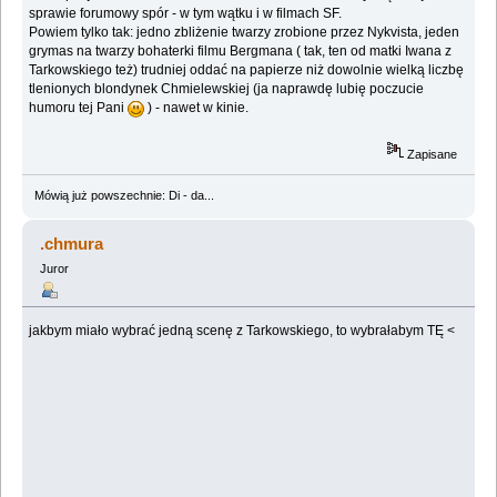
sprawie forumowy spór - w tym wątku i w filmach SF.
Powiem tylko tak: jedno zbliżenie twarzy zrobione przez Nykvista, jeden
grymas na twarzy bohaterki filmu Bergmana ( tak, ten od matki Iwana z
Tarkowskiego też) trudniej oddać na papierze niż dowolnie wielką liczbę
tlenionych blondynek Chmielewskiej (ja naprawdę lubię poczucie
humoru tej Pani
) - nawet w kinie.
Zapisane
Mówią już powszechnie: Di - da...
.chmura
Juror
jakbym miało wybrać jedną scenę z Tarkowskiego, to wybrałabym TĘ <