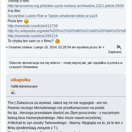
Trochę o nim:
http://pracownia.org.pl/dzikie-zycie-numery-archiwalne,2321,article,5509
A tu film:
Szczęśliwi Ludzie Rok w Tajdze amatorski lektor pl ya24
Poza tym
http://newslab.ru/article/412726
http://ru.wikipedia.org/wiki/%D0%A2%D0%B0%D1%80%D0%
http://newslab.ru/article/285219
To chyba ten sam co z filmu?
«
Ostatnia zmiana: Lutego 16, 2014, 01:29:34 am wysłana przez liv
»
Zapisane
Obecnie demokracja ma się dobrze – mniej więcej tak, jak republika rzymska w
czasach Oktawiana
olkapolka
YaBB Administrator
Thx:) Zwłaszcza za wywiad. Jakoś się mi nie wyguglał - ani nic.
Pewnie niczego Michaiłowego nie przetłumaczono na polski.
No tja...Herzoga przestałam śledzić po
Złym poruczniku
- z naczelnym
beksą kina Hamerykańskiego. Albo może nawet wcześniej.
A Michaił to syn siostry Tarkowskiego - Mariny. Wygląda na to, że to ten z
filmu (podkreślają związek z T.).