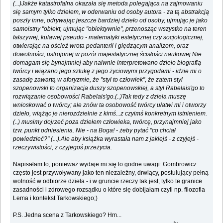
(...)Jakże katastrofalna okazała się metoda polegająca na zajmowaniu
się samym tylko dziełem, w oderwaniu od osoby autora - za tą abstrakcją
poszły inne, odrywając jeszcze bardziej dzieło od osoby, ujmując je jako
samoistny "obiekt, ujmując "obiektywnie", przenosząc wszystko na teren
fałszywej, kulawej pseudo - matematyki estetycznej czy socjologicznej,
otwierając na oścież wrota pedanterii i ględzącym analizom, oraz
dowolności, ustrojonej w pozór majestatycznej ścisłości naukowej.Nie
domagam się bynajmniej aby naiwnie interpretowano dzieło biografią
twórcy i wiązano jego sztukę z jego życiowymi przygodami - idzie mi o
zasadę zawartą w aforyzmie, że "styl to człowiek", że zatem styl
szopenowski to organizacja duszy szopenowskiej, a styl Rabelais'go to
rozwiązanie osobowości Rabelais'go.(..)Tak tedy z dzieła muszę
wnioskować o twórcy; ale znów ta osobowość twórcy ułatwi mi i otworzy
dzieło, wiążąc je nierozdzielnie z kimś...z czyimś konkretnym istnieniem.
(..) musimy dojrzeć poza dziełem człowieka, twórcę, przynajmniej jako
tzw. punkt odniesienia. Nie - na Boga! - żeby pytać "co chciał
powiedzieć?" (...).Ale aby książka wyrastała nam z jakiejś - z czyjejś -
rzeczywistości, z czyjegoś przeżycia.
Napisałam to, ponieważ wydaje mi się to godne uwagi: Gombrowicz
często jest przywoływany jako ten niezależny, drwiący, postulujący pełną
wolność w odbiorze dzieła - i w gruncie rzeczy tak jest; tylko te granice
zasadności i zdrowego rozsądku o które się dobijałam czyli np. filozofia
Lema i kontekst Tarkowskiego;)
P.S. Jedna scena z Tarkowskiego? Hm...