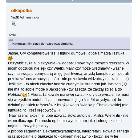
TARKOWSKI CZYLI SOLARIS I NIE TYLKO:)
olkapolka
(Przeczytany 424283 razy)
YaBB Administrator
Cytuj
Natomiast film służy do rozpowszechniania
Jasne. Gry komputerowe też...i figurki gumowe...ot cała magia i sztuka
Oczywiście, że subiektywnie - w dodatku mówimy o różnych rzeczach. W
moim odczuciu nie sęk czy Wielki, Mały, czy może Średniawy - ważne
czy ma swoją przemyślaną wizję, jest twórcą, artystą kompletnym, potrafi
przekazać coś w nowy sposób - nie pozostawia widza/czytelnika letnim;)
Jeśli nie - to niech chociaż będzie cudnym ilustratorem jak Jackson ( Q
nie ma, to sobie mogę o Jacksonie - zwłaszcza, że zaczął zdjęcia do
Hobbita
)
). Akurat Tarkowski ma swój świat - który oczywiście nie musi
się wszystkim podobać, ale porównanie jego ścieżki artystycznej do
działań polskich reżyserów z książkowego światka p.Chmielewskiej (nie
ujmując) to...rzeź kręgowców:))
Nawiasem; jakoś nie lubię używać słów; autorytet, Mistrz, Wielki itp - nie
wiem dlaczego. Po prostu np Lema wymieniam jako jednego z moich
najulubieńszych pisarzy.
A propos zagadnienia ekranizacji/adaptacji, interpretacji słowa pisanego
oraz specjalnie o
Stalkerze
to - całkiem niedawno - toczył się w tej