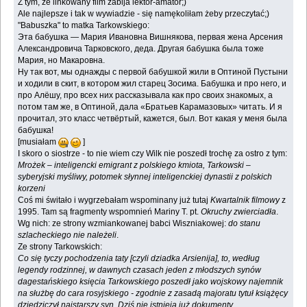
Z tym, że linkowany film zabija lektor-amator;)
Ale najlepsze i tak w wywiadzie - się namękoliłam żeby przeczytać;)
"Babuszka" to matka Tarkowskiego:
Эта бабушка — Мария Ивановна Вишнякова, первая жена Арсения
Александровича Тарковского, деда. Другая бабушка была тоже
Мария, но Макаровна.
Ну так вот, мы однажды с первой бабушкой жили в Оптиной Пустыни
и ходили в скит, в котором жил старец Зосима. Бабушка и про него, и
про Алёшу, про всех них рассказывала как про своих знакомых, а
потом там же, в Оптиной, дала «Братьев Карамазовых» читать. И я
прочитал, это класс четвёртый, кажется, был. Вот какая у меня была
бабушка!
[musiałam
]
I skoro o siostrze - to nie wiem czy Wilk nie poszedł trochę za ostro z tym:
Mrożek – inteligencki emigrant z polskiego kmiota, Tarkowski –
syberyjski myśliwy, potomek słynnej inteligenckiej dynastii z polskich
korzeni
Coś mi świtało i wygrzebałam wspominany już tutaj
Kwartalnik filmowy
z
1995. Tam są fragmenty wspomnień Mariny T. pt.
Okruchy zwierciadła
.
Wg nich: ze strony wzmiankowanej babci Wiszniakowej:
do stanu
szlacheckiego nie należeli
.
Ze strony Tarkowskich:
Co się tyczy pochodzenia taty [czyli dziadka Arsienija], to, według
legendy rodzinnej, w dawnych czasach jeden z młodszych synów
dagestańskiego księcia Tarkowskiego poszedł jako wojskowy najemnik
na służbę do cara rosyjskiego - zgodnie z zasadą majoratu tytuł książęcy
dziedziczył najstarszy syn. Dziś nie istnieją już dokumenty