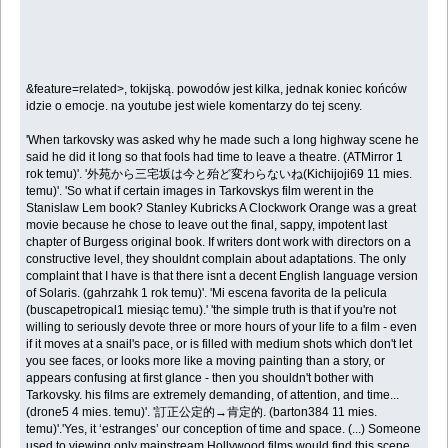
&feature=related>, tokijską. powodów jest kilka, jednak koniec końców
idzie o emocje. na youtube jest wiele komentarzy do tej sceny.
'When tarkovsky was asked why he made such a long highway scene he
said he did it long so that fools had time to leave a theatre. (ATMirror 1
rok temu)'. '外苑から三宅坂は今と殆ど変わらないね(Kichijoji69 11 mies.
temu)'. 'So what if certain images in Tarkovskys film werent in the
Stanislaw Lem book? Stanley Kubricks A Clockwork Orange was a great
movie because he chose to leave out the final, sappy, impotent last
chapter of Burgess original book. If writers dont work with directors on a
constructive level, they shouldnt complain about adaptations. The only
complaint that I have is that there isnt a decent English language version
of Solaris. (gahrzahk 1 rok temu)'. 'Mi escena favorita de la pelicula
(buscapetropical1 miesiąc temu).' 'the simple truth is that if you're not
willing to seriously devote three or more hours of your life to a film - even
if it moves at a snail's pace, or is filled with medium shots which don't let
you see faces, or looks more like a moving painting than a story, or
appears confusing at first glance - then you shouldn't bother with
Tarkovsky. his films are extremely demanding, of attention, and time...
(drone5 4 mies. temu)'. '訂正公定的→肯定的. (barton384 11 mies.
temu)'. 'Yes, it ‘estranges’ our conception of time and space. (...) Someone
used to viewing only mainstream Hollywood films would find this scene