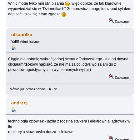
Winić mogę tylko mój styl pisania
, więc dobrze, że tak klarownie
wypowiedział się w "Dziennikach" Gombrowicz i mogę teraz pod cytatem
dopisać - tzok się z tym zgadza
Zapisane
olkapolka
YaBB Administrator
Ciągle nie potrafię wybrać jednej sceny z Tarkowskiego - ale od dawna
chciałam
tzok
owi napisać, że nie ma za co, gdyż wpisałam go z
powodów egoistycznych a wymienionych wyżej;)
Zapisane
Mówią już powszechnie: Di - da...
andrzej
technologia czlowiek - jazda z rodzina stalkera i elektrownia jądrową? w
tle
reaktory a slowianska dusza - ciekawe.
Zapisane