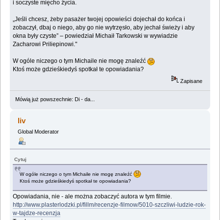
i soczyste mięcho życia.
„Jeśli chcesz, żeby pasażer twojej opowieści dojechał do końca i
zobaczył, dbaj o niego, aby go nie wytrzęsło, aby jechał świeży i aby
okna były czyste” – powiedział Michaił Tarkowski w wywiadzie
Zacharowi Priliepinowi."
W ogóle niczego o tym Michaile nie mogę znaleźć
Ktoś może gdzieśkiedyś spotkał te opowiadania?
Zapisane
Mówią już powszechnie: Di - da...
liv
Global Moderator
Cytuj
W ogóle niczego o tym Michaile nie mogę znaleźć
Ktoś może gdzieśkiedyś spotkał te opowiadania?
Opowiadania, nie - ale można zobaczyć autora w tym filmie.
http://www.plasterlodzki.pl/fillm/recenzje-filmow/5010-szczliwi-ludzie-rok-
w-tajdze-recenzja