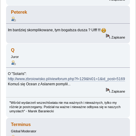
Peterek
Im bardziej skomplikowane, tym bogatsza dusza ? Ufff !!!
Zapisane
Q
Juror
O "Solaris":
http://www.zbroiowisko.pl/viewforum.php?f=129&hi01=1&id_post=5169
Komuś się Ocean z Aslanem pomylił...
Zapisane
"Wśród wydarzeń wszechświata nie ma ważnych i nieważnych, tylko my
różnie je postrzegamy. Podział na ważne i nieważne odbywa się w naszych
umysłach" - Marek Baraniecki
Terminus
Global Moderator