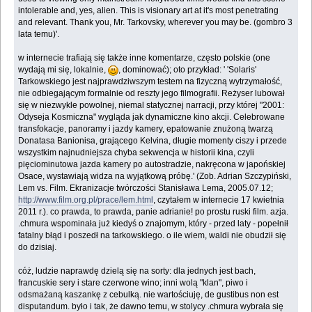
intolerable and, yes, alien. This is visionary art at it's most penetrating
and relevant. Thank you, Mr. Tarkovsky, wherever you may be. (gombro 3
lata temu)'.
w internecie trafiają się także inne komentarze, często polskie (one
wydają mi się, lokalnie,
, dominować); oto przykład: ' 'Solaris'
Tarkowskiego jest najprawdziwszym testem na fizyczną wytrzymałość,
nie odbiegającym formalnie od reszty jego filmografii. Reżyser lubował
się w niezwykle powolnej, niemal statycznej narracji, przy której "2001:
Odyseja Kosmiczna" wygląda jak dynamiczne kino akcji. Celebrowane
transfokacje, panoramy i jazdy kamery, epatowanie znużoną twarzą
Donatasa Banionisa, grającego Kelvina, długie momenty ciszy i przede
wszystkim najnudniejsza chyba sekwencja w historii kina, czyli
pięciominutowa jazda kamery po autostradzie, nakręcona w japońskiej
Osace, wystawiają widza na wyjątkową próbę.' (Zob. Adrian Szczypiński,
Lem vs. Film. Ekranizacje twórczości Stanisława Lema, 2005.07.12;
http://www.film.org.pl/prace/lem.html
, czytałem w internecie 17 kwietnia
2011 r.). co prawda, to prawda, panie adrianie! po prostu ruski film. azja.
.chmura wspominała już kiedyś o znajomym, który - przed laty - popełnił
fatalny błąd i poszedł na tarkowskiego. o ile wiem, waldi nie obudził się
do dzisiaj.
cóż, ludzie naprawdę dzielą się na sorty: dla jednych jest bach,
francuskie sery i stare czerwone wino; inni wolą "klan", piwo i
odsmażaną kaszankę z cebulką. nie wartościuję, de gustibus non est
disputandum. było i tak, że dawno temu, w stolycy .chmura wybrała się