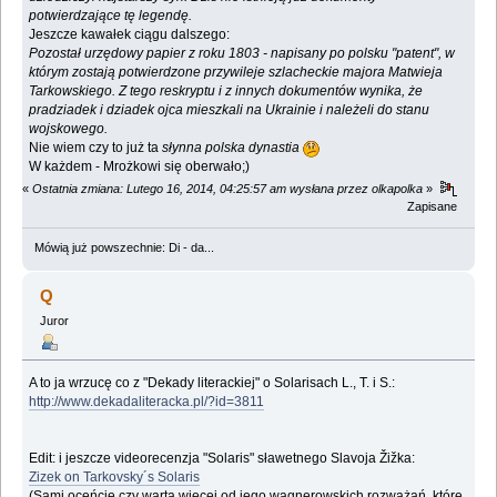
potwierdzające tę legendę.
Jeszcze kawałek ciągu dalszego:
Pozostał urzędowy papier z roku 1803 - napisany po polsku "patent", w
którym zostają potwierdzone przywileje szlacheckie majora Matwieja
Tarkowskiego. Z tego reskryptu i z innych dokumentów wynika, że
pradziadek i dziadek ojca mieszkali na Ukrainie i należeli do stanu
wojskowego.
Nie wiem czy to już ta
słynna polska dynastia
W każdem - Mrożkowi się oberwało;)
«
Ostatnia zmiana: Lutego 16, 2014, 04:25:57 am wysłana przez olkapolka
»
Zapisane
Mówią już powszechnie: Di - da...
Q
Juror
A to ja wrzucę co z "Dekady literackiej" o Solarisach L., T. i S.:
http://www.dekadaliteracka.pl/?id=3811
Edit: i jeszcze videorecenzja "Solaris" sławetnego Slavoja Žižka:
Zizek on Tarkovsky´s Solaris
(Sami oceńcie czy warta więcej od jego wagnerowskich rozważań, które