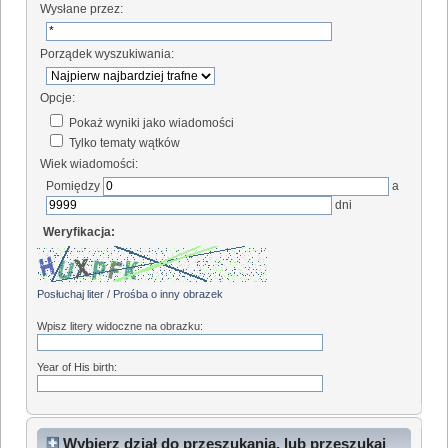
Wysłane przez:
Porządek wyszukiwania:
Opcje:
Pokaż wyniki jako wiadomości
Tylko tematy wątków
Wiek wiadomości:
Pomiędzy
a
dni
Weryfikacja:
Posłuchaj liter
/
Prośba o inny obrazek
Wpisz litery widoczne na obrazku:
Year of His birth:
Wybierz dział do przeszukania, lub przeszukaj