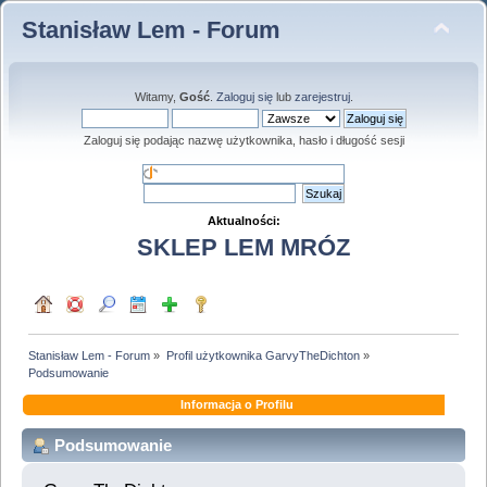
Stanisław Lem - Forum
Witamy,
Gość
.
Zaloguj się
lub
zarejestruj
.
Zaloguj się podając nazwę użytkownika, hasło i długość sesji
Aktualności:
SKLEP LEM MRÓZ
Stanisław Lem - Forum
»
Profil użytkownika GarvyTheDichton
»
Podsumowanie
Informacja o Profilu
Podsumowanie