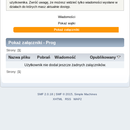
użytkownika. Zwróć uwagę, że możesz widzieć tylko wiadomości wysłane w
działach do których masz aktualnie dostęp.
Wiadomości
Pokaż wątki
Pokaż załączniki
Pokaż załączniki - Prog
Strony: [
1
]
Nazwa pliku
Pobrań
Wiadomość
Opublikowany
Użytkownik nie dodał jeszcze żadnych załączników.
Strony: [
1
]
SMF 2.0.18
|
SMF © 2015
,
Simple Machines
XHTML
RSS
WAP2