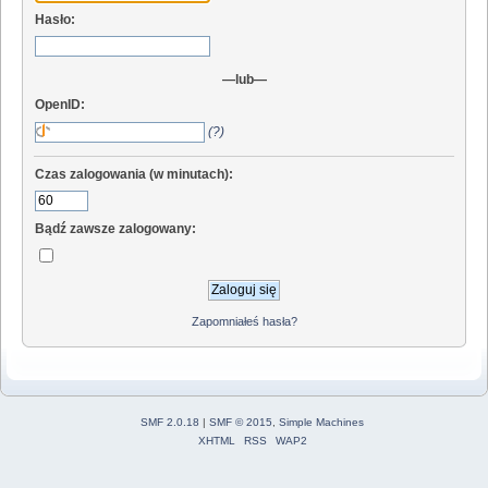
Hasło:
—lub—
OpenID:
(?)
Czas zalogowania (w minutach):
Bądź zawsze zalogowany:
Zapomniałeś hasła?
SMF 2.0.18
|
SMF © 2015
,
Simple Machines
XHTML
RSS
WAP2