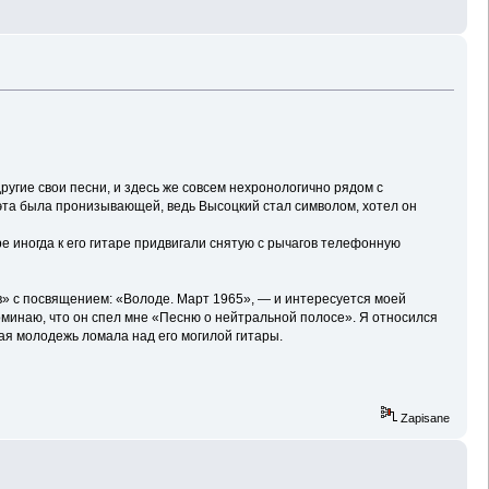
угие свои песни, и здесь же совсем нехронологично рядом с
эта была пронизывающей, ведь Высоцкий стал символом, хотел он
ре иногда к его гитаре придвигали снятую с рычагов телефонную
в» с посвящением: «Володе. Март 1965», — и интересуется моей
оминаю, что он спел мне «Песню о нейтральной полосе». Я относился
ская молодежь ломала над его могилой гитары.
Zapisane