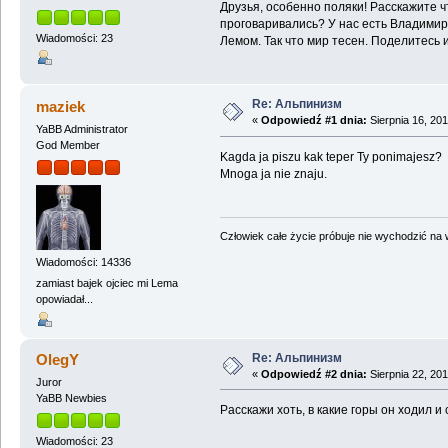
Друзья, особенно поляки! Расскажите ч
проговаривались? У нас есть Владимир 
Wiadomości: 23
Лемом. Так что мир тесен. Поделитесь 
Re: Альпинизм
maziek
«
Odpowiedź #1 dnia:
Sierpnia 16, 201
YaBB Administrator
God Member
Kagda ja piszu kak teper Ty ponimajesz?
Mnoga ja nie znaju.
Człowiek całe życie próbuje nie wychodzić na wi
Wiadomości: 14336
zamiast bajek ojciec mi Lema
opowiadał...
Re: Альпинизм
OlegY
«
Odpowiedź #2 dnia:
Sierpnia 22, 201
Juror
YaBB Newbies
Расскажи хоть, в какие горы он ходил и 
Wiadomości: 23