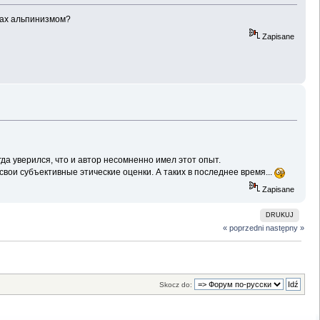
орах альпинизмом?
Zapisane
гда уверился, что и автор несомненно имел этот опыт.
свои субъективные этические оценки. А таких в последнее время...
Zapisane
DRUKUJ
« poprzedni
następny »
Skocz do: