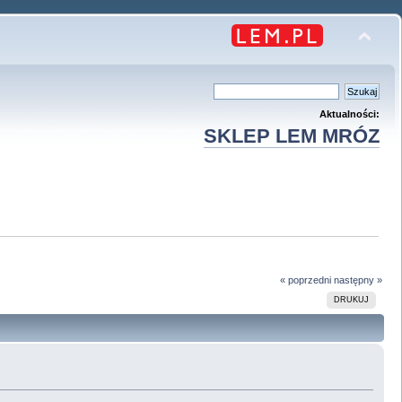
Aktualności:
SKLEP LEM MRÓZ
« poprzedni
następny »
DRUKUJ