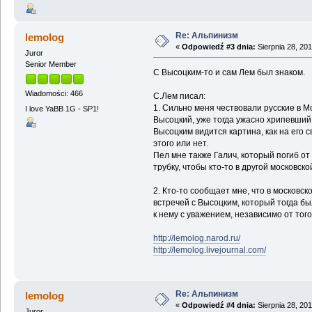
Re: Альпинизм
lemolog
«
Odpowiedź #3 dnia:
Sierpnia 28, 201
Juror
Senior Member
С Высоцким-то и сам Лем был знаком.
Wiadomości: 466
С.Лем писал:
1. Сильно меня чествовали русские в М
I love YaBB 1G - SP1!
Высоцкий, уже тогда ужасно хрипевший
Высоцким видится картина, как на его
этого или нет.
Пел мне также Галич, который погиб от
трубку, чтобы кто-то в другой московск
2. Кто-то сообщает мне, что в москов
встречей с Высоцким, который тогда б
к нему с уважением, независимо от того
http://lemolog.narod.ru/
http://lemolog.livejournal.com/
Re: Альпинизм
lemolog
«
Odpowiedź #4 dnia:
Sierpnia 28, 201
Juror