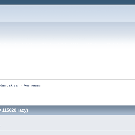
Admin
,
skrzat
) »
Альпинизм
115020 razy)
»