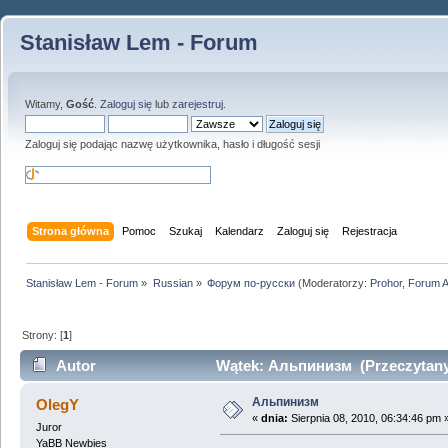
Stanisław Lem - Forum
Witamy,
Gość
.
Zaloguj się
lub
zarejestruj
.
Zaloguj się podając nazwę użytkownika, hasło i długość sesji
Strona główna
Pomoc
Szukaj
Kalendarz
Zaloguj się
Rejestracja
Stanisław Lem - Forum
»
Russian
»
Форум по-русски
(Moderatorzy:
Prohor
,
Forum 
Strony: [
1
]
Autor
Wątek: Альпинизм (Przeczytany 
Альпинизм
OlegY
«
dnia:
Sierpnia 08, 2010, 06:34:46 pm 
Juror
YaBB Newbies