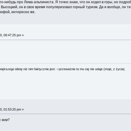
то-нибудь про Лема-альпиниста. Я точно знаю, что он ходил в горы, но подроб
Высоцкий, он в свое время популяризовал горный туризм. Да и вообще, он те
инфой, интересно же.
0, 09:47:25 pm »
ększego idiotę niż nim faktycznie jest - i przeważnie to mu się nie udaje (moje, z życia).
0, 01:53:25 pm »
с кем?