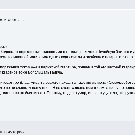
0, 11:46:26 am »
оскве.
 бедняга, с порванными голосовыми связками, пел мне «Ничейную Землю» и др
 свежезасыпанной могиле молодые люди ломали и разбивали гитары, картина 
 поражения током уже в парижской квартире, причем в той его частной кварти
ой квартире тоже мог слушать Галича.
ской квартире Владимира Высоцкого находится экземпляр моих «Сказок робото
ыл еще не слишком популярен. Я не очень хорошо помню эту встречу, но прип
, насколько он был славен. Поэтому, когда он умер, меня не удивило, что рус
0, 12:45:48 pm »