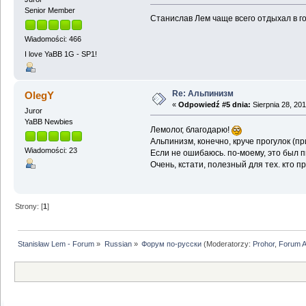
Senior Member
Станислав Лем чаще всего отдыхал в го
Wiadomości: 466
I love YaBB 1G - SP1!
Re: Альпинизм
OlegY
«
Odpowiedź #5 dnia:
Sierpnia 28, 201
Juror
YaBB Newbies
Лемолог, благодарю!
Альпинизм, конечно, круче прогулок (п
Wiadomości: 23
Если не ошибаюсь. по-моему, это был п
Очень, кстати, полезный для тех. кто 
Strony: [
1
]
Stanisław Lem - Forum
»
Russian
»
Форум по-русски
(Moderatorzy:
Prohor
,
Forum 