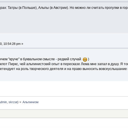
рах: Татры (в Польше), Альпы (в Австрии). Но можно ли считать прогулки в г
0, 10:54:28 pm »
ричем "круче" в буквальном смысле - редкий случай
)
илот Пиркс, чей альпинистский опыт в пересказе Лема мне запал в душу. Я то
претендует на роль творческого деятеля и на право выносить вовсеуслышание 
Admin
,
skrzat
) »
Альпинизм