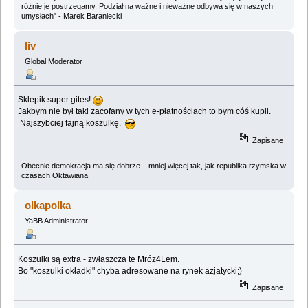
różnie je postrzegamy. Podział na ważne i nieważne odbywa się w naszych
umysłach" - Marek Baraniecki
liv
Global Moderator
Sklepik super gites!
Jakbym nie był taki zacofany w tych e-płatnościach to bym cóś kupił.
Najszybciej fajną koszulkę.
Zapisane
Obecnie demokracja ma się dobrze – mniej więcej tak, jak republika rzymska w
czasach Oktawiana
olkapolka
YaBB Administrator
Koszulki są extra - zwłaszcza te Mróz4Lem.
Bo "koszulki okładki" chyba adresowane na rynek azjatycki;)
Zapisane