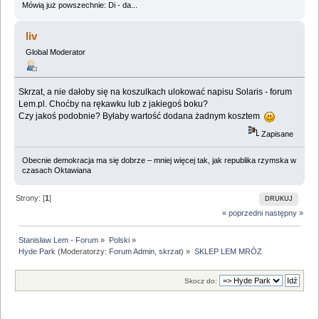
Mówią już powszechnie: Di - da...
liv
Global Moderator
Skrzat, a nie dałoby się na koszulkach ulokować napisu Solaris - forum
Lem.pl. Choćby na rękawku lub z jakiegoś boku?
Czy jakoś podobnie? Byłaby wartość dodana żadnym kosztem
Zapisane
Obecnie demokracja ma się dobrze – mniej więcej tak, jak republika rzymska w
czasach Oktawiana
Strony: [
1
]
DRUKUJ
« poprzedni
następny »
Stanisław Lem - Forum
»
Polski
»
Hyde Park
(Moderatorzy:
Forum Admin
,
skrzat
) »
SKLEP LEM MRÓZ
Skocz do: