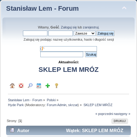
Stanisław Lem - Forum
Witamy,
Gość
.
Zaloguj się
lub
zarejestruj
.
Zaloguj się podając nazwę użytkownika, hasło i długość sesji
Aktualności:
SKLEP LEM MRÓZ
Stanisław Lem - Forum
»
Polski
»
Hyde Park
(Moderatorzy:
Forum Admin
,
skrzat
) »
SKLEP LEM MRÓZ
« poprzedni
następny »
Strony: [
1
]
DRUKUJ
Autor
Wątek: SKLEP LEM MRÓZ