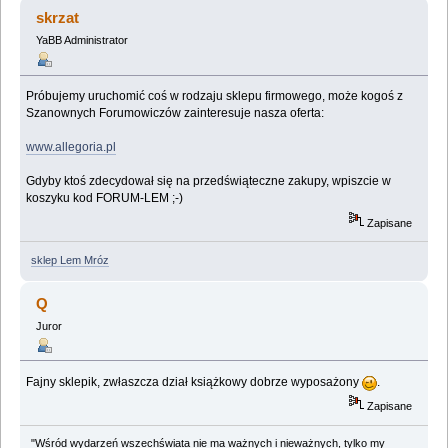
(Przeczytany 20024 razy)
skrzat
YaBB Administrator
Próbujemy uruchomić coś w rodzaju sklepu firmowego, może kogoś z
Szanownych Forumowiczów zainteresuje nasza oferta:
www.allegoria.pl
Gdyby ktoś zdecydował się na przedświąteczne zakupy, wpiszcie w
koszyku kod FORUM-LEM ;-)
Zapisane
sklep Lem Mróz
Q
Juror
Fajny sklepik, zwłaszcza dział książkowy dobrze wyposażony
.
Zapisane
"Wśród wydarzeń wszechświata nie ma ważnych i nieważnych, tylko my