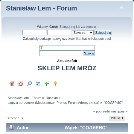
Stanisław Lem - Forum
Witamy,
Gość
.
Zaloguj się
lub
zarejestruj
.
Zaloguj się podając nazwę użytkownika, hasło i długość sesji
Aktualności:
SKLEP LEM MRÓZ
Stanisław Lem - Forum
»
Russian
»
Форум по-русски
(Moderatorzy:
Prohor
,
Forum Admin
,
skrzat
) »
"СОЛЯРИС"
« poprzedni
następny »
Strony:
1
[
2
]
DRUKUJ
Autor
Wątek: "СОЛЯРИС"