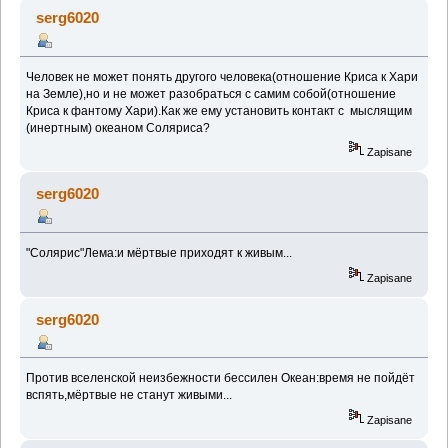
(Przeczytany 182041 razy)
serg6020
Человек не может понять другого человека(отношение Криса к Хари
на Земле),но и не может разобраться с самим собой(отношение
Криса к фантому Хари).Как же ему установить контакт с мыслящим
(инертным) океаном Соляриса?
Zapisane
serg6020
"Солярис"Лема:и мёртвые приходят к живым...
Zapisane
serg6020
Против вселенской неизбежности бессилен Океан:время не пойдёт
вспять,мёртвые не станут живыми...
Zapisane