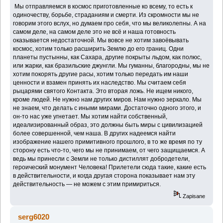
Мы отправляемся в космос приготовленные ко всему, то есть к
одиночеству, борьбе, страданиям и смерти. Из скромности мы не
говорим этого вслух, но думаем про себя, что мы великолепны. А на
самом деле, на самом деле это не всё и наша готовность
оказывается недостаточной. Мы вовсе не хотим завоёвывать
космос, хотим только расширить Землю до его границ. Одни
планеты пустынны, как Сахара, другие покрыты льдом, как полюс,
или жарки, как бразильские джунгли. Мы гуманны, благородны, мы не
хотим покорять другие расы, хотим только передать им наши
ценности и взамен принять их наследство. Мы считаем себя
рыцарями святого Контакта. Это вторая ложь. Не ищем никого,
кроме людей. Не нужно нам других миров. Нам нужно зеркало. Мы
не знаем, что делать с иными мирами. Достаточно одного этого, и
он-то нас уже угнетает. Мы хотим найти собственный,
идеализированный образ, это должны быть миры с цивилизацией
более совершенной, чем наша. В других надеемся найти
изображение нашего примитивного прошлого, в то же время по ту
сторону есть что-то, чего мы не принимаем, от чего защищаемся. А
ведь мы принесли с Земли не только дистиллят добродетели,
героический монумент Человека! Прилетели сюда такие, какие есть
в действительности, и когда другая сторона показывает нам эту
действительность — не можем с этим примириться.
Zapisane
serg6020