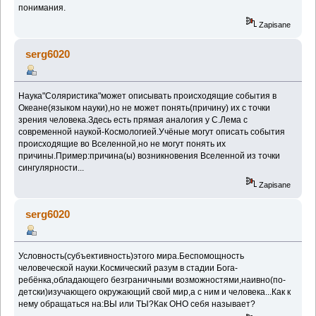
понимания.
Zapisane
serg6020
Наука"Соляристика"может описывать происходящие события в
Океане(языком науки),но не может понять(причину) их с точки
зрения человека.Здесь есть прямая аналогия у С.Лема с
современной наукой-Космологией.Учёные могут описать события
происходящие во Вселенной,но не могут понять их
причины.Пример:причина(ы) возникновения Вселенной из точки
сингулярности...
Zapisane
serg6020
Условность(субъективность)этого мира.Беспомощность
человеческой науки.Космический разум в стадии Бога-
ребёнка,обладающего безграничными возможностями,наивно(по-
детски)изучающего окружающий свой мир,а с ним и человека...Как к
нему обращаться на:ВЫ или ТЫ?Как ОНО себя называет?