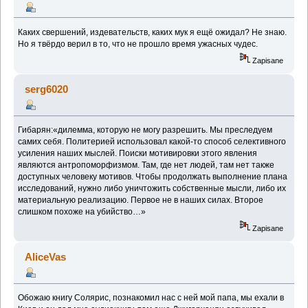
Каких свершений, издевательств, каких мук я ещё ожидал? Не знаю.
Но я твёрдо верил в то, что не прошло время ужасных чудес.
Zapisane
serg6020
Гибарян:«дилемма, которую не могу разрешить. Мы преследуем
самих себя. Политерией использовал какой-то способ селективного
усиления наших мыслей. Поиски мотивировки этого явления
являются антропоморфизмом. Там, где нет людей, там нет также
доступных человеку мотивов. Чтобы продолжать выполнение плана
исследований, нужно либо уничтожить собственные мысли, либо их
материальную реализацию. Первое не в наших силах. Второе
слишком похоже на убийство…»
Zapisane
AliceVas
Обожаю книгу Солярис, познакомил нас с ней мой папа, мы ехали в