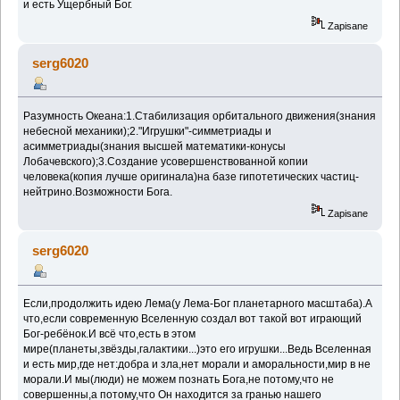
и есть Ущербный Бог.
Zapisane
serg6020
Разумность Океана:1.Стабилизация орбитального движения(знания
небесной механики);2."Игрушки"-симметриады и
асимметриады(знания высшей математики-конусы
Лобачевского);3.Создание усовершенствованной копии
человека(копия лучше оригинала)на базе гипотетических частиц-
нейтрино.Возможности Бога.
Zapisane
serg6020
Если,продолжить идею Лема(у Лема-Бог планетарного масштаба).А
что,если современную Вселенную создал вот такой вот играющий
Бог-ребёнок.И всё что,есть в этом
мире(планеты,звёзды,галактики...)это его игрушки...Ведь Вселенная
и есть мир,где нет:добра и зла,нет морали и аморальности,мир в не
морали.И мы(люди) не можем познать Бога,не потому,что не
совершенны,а потому,что Он находится за гранью нашего