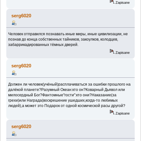
Zapisane
serg6020
Человек отправился познавать иные миры, иные цивилизации, не
познав до конца собственных тайников, закоулков, колодцев,
забаррикадированных тёмных дверей.
Zapisane
serg6020
Должен ли человек(учёный)расплачиваться за ошибки прошлого на
далёкой планете?Разумный Океан:кто он?Коварный Дьявол или
милосердный Бог?Фантомные"гости":кто они?Наказание(за
грехи)или Награда(воскрешение ушедших,когда-то любимых
людей),а может это Подарок от одной космической расы другой?
Zapisane
serg6020