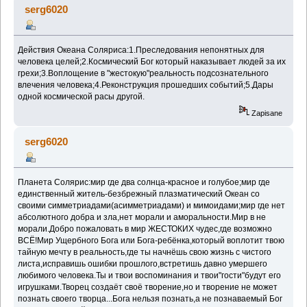
serg6020
Действия Океана Соляриса:1.Преследования непонятных для
человека целей;2.Космический Бог который наказывает людей за их
грехи;3.Воплощение в "жестокую"реальность подсознательного
влечения человека;4.Реконструкция прошедших событий;5.Дары
одной космической расы другой.
Zapisane
serg6020
Планета Солярис:мир где два солнца-красное и голубое;мир где
единственный житель-безбрежный плазматический Океан со
своими симметриадами(асимметриадами) и мимоидами;мир где нет
абсолютного добра и зла,нет морали и аморальности.Мир в не
морали.Добро пожаловать в мир ЖЕСТОКИХ чудес,где возможно
ВСЁ!Мир Ущербного Бога или Бога-ребёнка,который воплотит твою
тайную мечту в реальность,где ты начнёшь свою жизнь с чистого
листа,исправишь ошибки прошлого,встретишь давно умершего
любимого человека.Ты и твои воспоминания и твои"гости"будут его
игрушками.Творец создаёт своё творение,но и творение не может
познать своего творца...Бога нельзя познать,а не познаваемый Бог