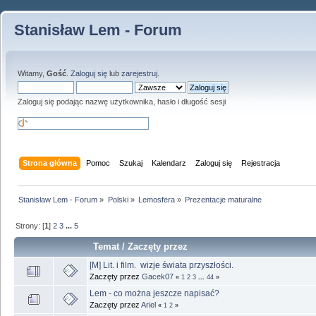
Stanisław Lem - Forum
Witamy,
Gość
.
Zaloguj się
lub
zarejestruj
.
Zaloguj się podając nazwę użytkownika, hasło i długość sesji
Strona główna
Pomoc
Szukaj
Kalendarz
Zaloguj się
Rejestracja
Stanisław Lem - Forum
»
Polski
»
Lemosfera
»
Prezentacje maturalne
Strony: [
1
]
2
3
...
5
Temat
/
Zaczęty przez
[M] Lit. i film. wizje świata przyszłości.
Zaczęty przez
Gacek07
«
1
2
3
...
44
»
Lem - co można jeszcze napisać?
Zaczęty przez
Ariel
«
1
2
»