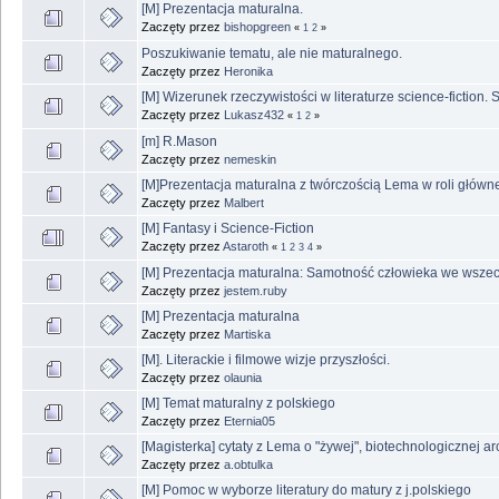
[M] Prezentacja maturalna.
Zaczęty przez
bishopgreen
«
1
2
»
Poszukiwanie tematu, ale nie maturalnego.
Zaczęty przez
Heronika
[M] Wizerunek rzeczywistości w literaturze science-fiction. 
Zaczęty przez
Lukasz432
«
1
2
»
[m] R.Mason
Zaczęty przez
nemeskin
[M]Prezentacja maturalna z twórczością Lema w roli główn
Zaczęty przez
Malbert
[M] Fantasy i Science-Fiction
Zaczęty przez
Astaroth
«
1
2
3
4
»
[M] Prezentacja maturalna: Samotność człowieka we wszec
Zaczęty przez
jestem.ruby
[M] Prezentacja maturalna
Zaczęty przez
Martiska
[M]. Literackie i filmowe wizje przyszłości.
Zaczęty przez
olaunia
[M] Temat maturalny z polskiego
Zaczęty przez
Eternia05
[Magisterka] cytaty z Lema o "żywej", biotechnologicznej ar
Zaczęty przez
a.obtulka
[M] Pomoc w wyborze literatury do matury z j.polskiego