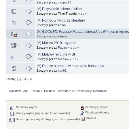
Zaczęty przez
caspar93
[M] Przyszłość science fiction
Zaczęty przez Time Traveler
«
1
2
»
[M] Pomoc w wyborze literatury.
Zaczęty przez
Aman
[M] [LOCKED] Pomocy Matura! Literackie i filmowe wizje pr
Zaczęty przez elmata
[M] Matura 2010 - pytanie
Zaczęty przez
Papaw
«
1
2
3
»
[M] Motywy religijne w SF
Zaczęty przez
Miesław
«
1
2
»
[M] Proszę o pomoc w napisaniu konspektu
Zaczęty przez
kari91
Strony: [
1
]
2
3
...
5
Stanisław Lem - Forum
»
Polski
»
Lemosfera
»
Prezentacje maturalne
Normalny wątek
Zamknięty wątek
Wątek przyklejony
Gorący wątek (Więcej niż 10 odpowiedzi)
Ankieta
Bardzo gorący wątek (Więcej niż 25 odpowiedzi)