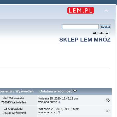
Aktualności:
SKLEP LEM MRÓZ
owiedzi
/
Wyświetleń
Ostatnia wiadomość
646 Odpowiedzi
Kwietnia 25, 2020, 12:43:12 pm
wysłana przez
Q
726013 Wyświetleń
15 Odpowiedzi
Września 25, 2017, 09:41:25 pm
wysłana przez
Q
104328 Wyświetleń