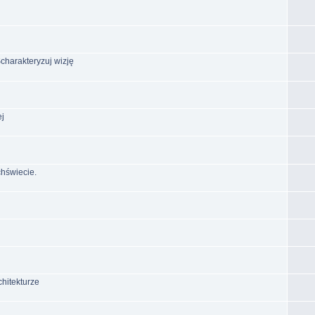
Scharakteryzuj wizję
ej
hświecie.
chitekturze