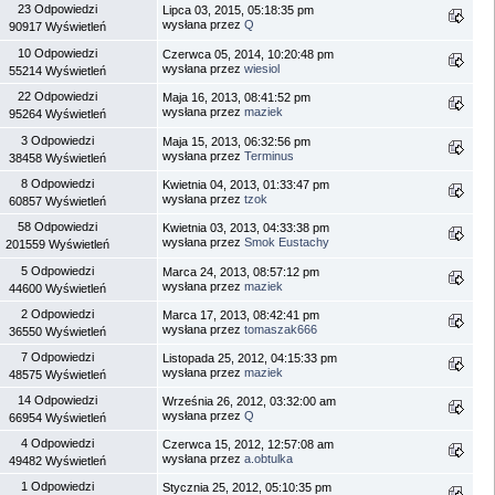
23 Odpowiedzi
Lipca 03, 2015, 05:18:35 pm
wysłana przez
Q
90917 Wyświetleń
10 Odpowiedzi
Czerwca 05, 2014, 10:20:48 pm
wysłana przez
wiesiol
55214 Wyświetleń
22 Odpowiedzi
Maja 16, 2013, 08:41:52 pm
wysłana przez
maziek
95264 Wyświetleń
3 Odpowiedzi
Maja 15, 2013, 06:32:56 pm
wysłana przez
Terminus
38458 Wyświetleń
8 Odpowiedzi
Kwietnia 04, 2013, 01:33:47 pm
wysłana przez
tzok
60857 Wyświetleń
58 Odpowiedzi
Kwietnia 03, 2013, 04:33:38 pm
wysłana przez
Smok Eustachy
201559 Wyświetleń
5 Odpowiedzi
Marca 24, 2013, 08:57:12 pm
wysłana przez
maziek
44600 Wyświetleń
2 Odpowiedzi
Marca 17, 2013, 08:42:41 pm
wysłana przez
tomaszak666
36550 Wyświetleń
7 Odpowiedzi
Listopada 25, 2012, 04:15:33 pm
wysłana przez
maziek
48575 Wyświetleń
14 Odpowiedzi
Września 26, 2012, 03:32:00 am
wysłana przez
Q
66954 Wyświetleń
4 Odpowiedzi
Czerwca 15, 2012, 12:57:08 am
wysłana przez
a.obtulka
49482 Wyświetleń
1 Odpowiedzi
Stycznia 25, 2012, 05:10:35 pm