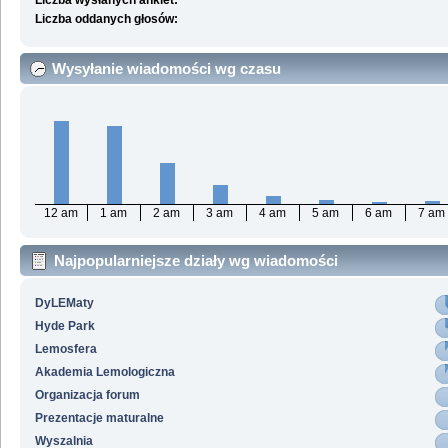
Liczba wysłanych ankiet:
Liczba oddanych głosów:
Wysyłanie wiadomości wg czasu
12 am
1 am
2 am
3 am
4 am
5 am
6 am
7 am
Najpopularniejsze działy wg wiadomości
DyLEMaty
Hyde Park
Lemosfera
Akademia Lemologiczna
Organizacja forum
Prezentacje maturalne
Wyszalnia