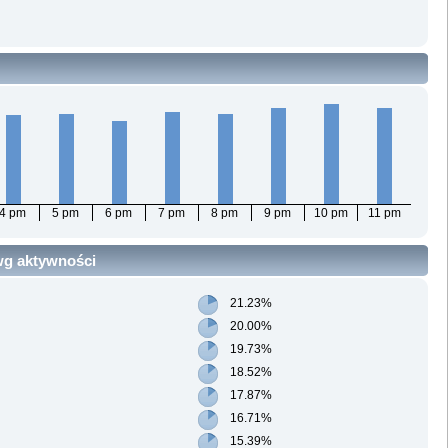
4 pm
5 pm
6 pm
7 pm
8 pm
9 pm
10 pm
11 pm
 wg aktywności
21.23%
20.00%
19.73%
18.52%
17.87%
16.71%
15.39%