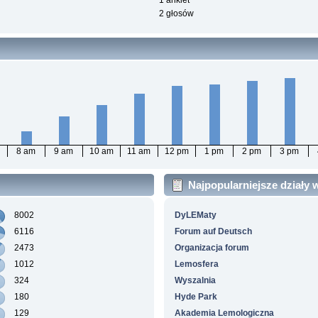
1 ankiet
2 głosów
8 am
9 am
10 am
11 am
12 pm
1 pm
2 pm
3 pm
Najpopularniejsze działy
8002
DyLEMaty
6116
Forum auf Deutsch
2473
Organizacja forum
1012
Lemosfera
324
Wyszalnia
180
Hyde Park
129
Akademia Lemologiczna