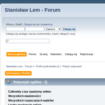
Stanisław Lem - Forum
Witamy,
Gość
.
Zaloguj się
lub
zarejestruj
.
Zaloguj się podając nazwę użytkownika, hasło i długość sesji
Strona główna
Pomoc
Szukaj
Kalendarz
Zaloguj się
Rejestracja
Stanisław Lem - Forum
»
Profil użytkownika Q
»
Pokaż statystyki
Informacja o Profilu
Statystyki ogólne - Q
Całkowity czas spędzony online:
Wszystkich wiadomości:
Wszystkich rozpoczętych wątków: