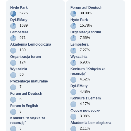
działy wg wiadomości
działy wg aktywności
Hyde Park
Forum auf Deutsch
5776
30.00%
DyLEMaty
Hyde Park
1689
15.78%
Lemosfera
Organizacja forum
971
7.55%
Akademia Lemologiczna
Lemosfera
139
7.27%
Organizacja forum
Wyszalnia
124
6.93%
Wyszalnia
Konkurs "Książka za
recenzję"
50
4.62%
Prezentacje maturalne
DyLEMaty
7
4.48%
Forum auf Deutsch
Konkurs z Lemem
6
4.17%
Forum in English
Форум по-русски
3
3.08%
Konkurs "Książka za
recenzję"
Akademia Lemologiczna
3
2.11%