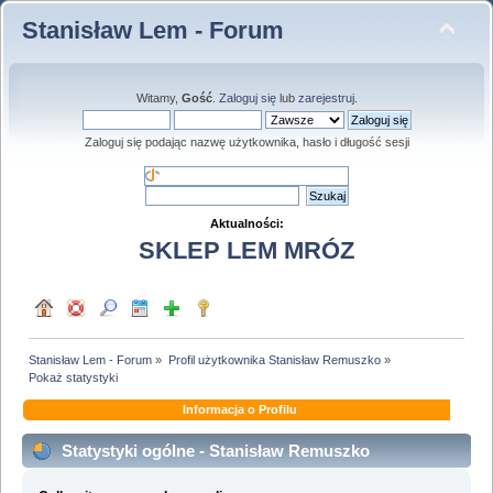
Stanisław Lem - Forum
Witamy,
Gość
.
Zaloguj się
lub
zarejestruj
.
Zaloguj się podając nazwę użytkownika, hasło i długość sesji
Aktualności:
SKLEP LEM MRÓZ
Stanisław Lem - Forum
»
Profil użytkownika Stanisław Remuszko
»
Pokaż statystyki
Informacja o Profilu
Statystyki ogólne - Stanisław Remuszko