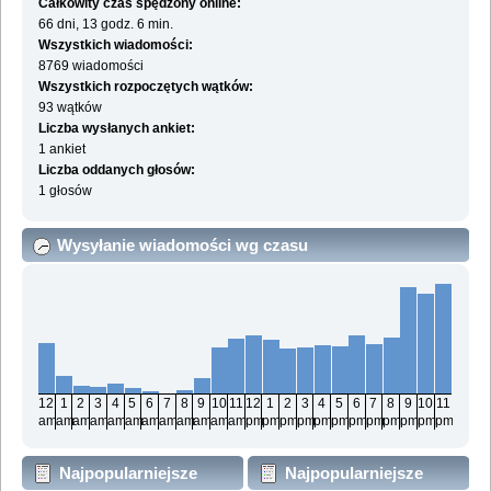
Całkowity czas spędzony online:
66 dni, 13 godz. 6 min.
Wszystkich wiadomości:
8769 wiadomości
Wszystkich rozpoczętych wątków:
93 wątków
Liczba wysłanych ankiet:
1 ankiet
Liczba oddanych głosów:
1 głosów
Wysyłanie wiadomości wg czasu
12
1
2
3
4
5
6
7
8
9
10
11
12
1
2
3
4
5
6
7
8
9
10
11
am
am
am
am
am
am
am
am
am
am
am
am
pm
pm
pm
pm
pm
pm
pm
pm
pm
pm
pm
pm
Najpopularniejsze
Najpopularniejsze