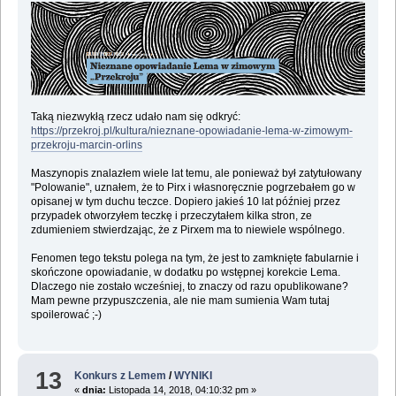
Taką niezwykłą rzecz udało nam się odkryć:
https://przekroj.pl/kultura/nieznane-opowiadanie-lema-w-zimowym-
przekroju-marcin-orlins
Maszynopis znalazłem wiele lat temu, ale ponieważ był zatytułowany
"Polowanie", uznałem, że to Pirx i własnoręcznie pogrzebałem go w
opisanej w tym duchu teczce. Dopiero jakieś 10 lat później przez
przypadek otworzyłem teczkę i przeczytałem kilka stron, ze
zdumieniem stwierdzając, że z Pirxem ma to niewiele wspólnego.
Fenomen tego tekstu polega na tym, że jest to zamknięte fabularnie i
skończone opowiadanie, w dodatku po wstępnej korekcie Lema.
Dlaczego nie zostało wcześniej, to znaczy od razu opublikowane?
Mam pewne przypuszczenia, ale nie mam sumienia Wam tutaj
spoilerować ;-)
13
Konkurs z Lemem
/
WYNIKI
«
dnia:
Listopada 14, 2018, 04:10:32 pm »