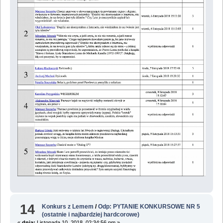
14
Konkurs z Lemem
/
Odp: PYTANIE KONKURSOWE NR 5
(ostatnie i najbardziej hardcorowe)
«
dnia:
Listopada 10, 2018, 02:34:56 pm »