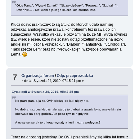
"Głos Pana", "Wysoki Zamek", "Niezwyciężony", "Powrót...", "Szpital...",
"Dzienniki...". Nie wiem z jakiego klucza, ale solidna lista.
Klucz dosyć praktyczny: to są tytuły, do których udało nam się
odzyskać anglojęzyczne prawa, kontrolujemy też prawa do ich
tłumaczenia. Wszystko wskazuje przy tym na to, że MIT wyda również
tzw. wielkie eseje, które nie zostały dotąd przetłumaczone na język
angielski ("Filozofia Przypadku", "Dialogi", "Fantastyka i futurologia"),
"Tako rzecze Lem" oraz np. "Prowokację" i wszystkie opowiadania
Lema
7
Organizacja forum
/
Odp: przeprowadzka
«
dnia:
Stycznia 24, 2019, 07:15:21 pm »
Cytat: xpil w Stycznia 24, 2019, 05:46:25 pm
No patrz pan, a ja na OVH siedzę od lat i nigdy nic.
No dobra, raz coś kiedyś, ale wtedy to globalna awaria była, wszystkim się
oberwało na parę godzin. Ale poza tym to nigdy nic.
A nowy serwerek to u kogo wynajęty, jeśli można podpytać?
Teraz na dhosting jesteśmy. Do OVH przenieśliśmy się kilka lat temu z