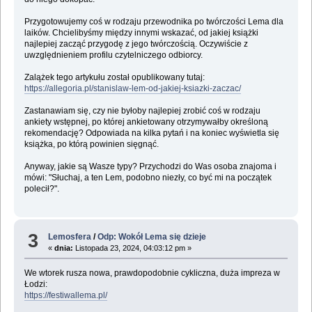
Przygotowujemy coś w rodzaju przewodnika po twórczości Lema dla
laików. Chcielibyśmy między innymi wskazać, od jakiej książki
najlepiej zacząć przygodę z jego twórczością. Oczywiście z
uwzględnieniem profilu czytelniczego odbiorcy.
Zalążek tego artykułu został opublikowany tutaj:
https://allegoria.pl/stanislaw-lem-od-jakiej-ksiazki-zaczac/
Zastanawiam się, czy nie byłoby najlepiej zrobić coś w rodzaju
ankiety wstępnej, po której ankietowany otrzymywałby określoną
rekomendację? Odpowiada na kilka pytań i na koniec wyświetla się
książka, po którą powinien sięgnąć.
Anyway, jakie są Wasze typy? Przychodzi do Was osoba znajoma i
mówi: "Słuchaj, a ten Lem, podobno niezły, co być mi na początek
polecił?".
3
Lemosfera
/
Odp: Wokół Lema się dzieje
«
dnia:
Listopada 23, 2024, 04:03:12 pm »
We wtorek rusza nowa, prawdopodobnie cykliczna, duża impreza w
Łodzi:
https://festiwallema.pl/