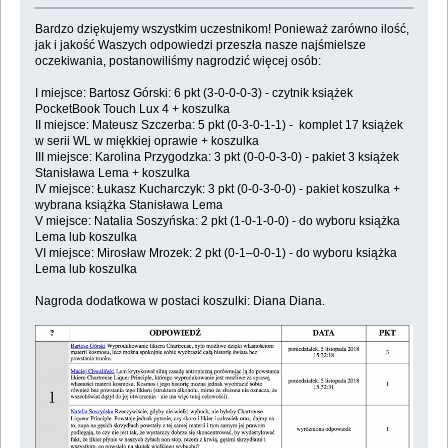
Bardzo dziękujemy wszystkim uczestnikom! Ponieważ zarówno ilość,
jak i jakość Waszych odpowiedzi przeszła nasze najśmielsze
oczekiwania, postanowiliśmy nagrodzić więcej osób:
I miejsce: Bartosz Górski: 6 pkt (3-0-0-0-3) - czytnik książek
PocketBook Touch Lux 4 + koszulka
II miejsce: Mateusz Szczerba: 5 pkt (0-3-0-1-1) - komplet 17 książek
w serii WL w miękkiej oprawie + koszulka
III miejsce: Karolina Przygodzka: 3 pkt (0-0-0-3-0) - pakiet 3 książek
Stanisława Lema + koszulka
IV miejsce: Łukasz Kucharczyk: 3 pkt (0-0-3-0-0) - pakiet koszulka +
wybrana książka Stanisława Lema
V miejsce: Natalia Soszyńska: 2 pkt (1-0-1-0-0) - do wyboru książka
Lema lub koszulka
VI miejsce: Mirosław Mrozek: 2 pkt (0-1–0-0-1) - do wyboru książka
Lema lub koszulka
Nagroda dodatkowa w postaci koszulki: Diana Diana.