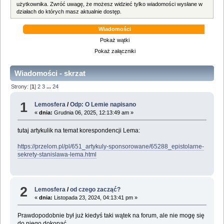
użytkownika. Zwróć uwagę, że możesz widzieć tylko wiadomości wysłane w
działach do których masz aktualnie dostęp.
Wiadomości
Pokaż wątki
Pokaż załączniki
Wiadomości - skrzat
Strony: [
1
]
2
3
...
24
1
Lemosfera
/
Odp: O Lemie napisano
«
dnia:
Grudnia 06, 2025, 12:13:49 am »
tutaj artykulik na temat korespondencji Lema:
https://przelom.pl/pl/651_artykuly-sponsorowane/65288_epistolarne-
sekrety-stanislawa-lema.html
2
Lemosfera
/
od czego zacząć?
«
dnia:
Listopada 23, 2024, 04:13:41 pm »
Prawdopodobnie był już kiedyś taki wątek na forum, ale nie mogę się
do niego dokopać.