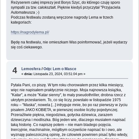
Reżyserem całej imprezy jest Borys Szyc, do którego czuję sporo
sympatii za tzw. całokształt. Pięknie kiedyś przyczytał "Przyjaciela
Automateusza ;-)
Podczas festiwalu zostaną wręczone nagrody Lema w trzech
kategoriach:
https://nagrodylema.pl/
Będę na festiwalu, nie omieszkam Was poinformować, jeżeli wydarzy
się coś ciekawego.
4
Lemosfera
/
Odp: Lem o Masce
«
dnia:
Listopada 23, 2024, 03:51:04 pm »
Pytała Pani, co piszę. W tym roku chorowałem przez kilka miesięcy,
więc nie napisałem praktycznie niczego. Moja najnowsza książka,
"Katar", a może "Katar sienny", to mały pseudothriller, drobna rzecz z
ukrytym przesłaniem. To, co się liczy, powstało w listopadzie 1975
roku – "Maska", nowela [...] intryguje mnie, bo po raz pierwszy w życiu
pisałem JAKO KOBIETA, w pierwszej osobie liczby pojedynczej.
Przeraźliwie piękna, niegodziwa, gotycka dziewica, zarazem
dziewczyna i modliszka. Bóg jeden wie, dlaczego musiałem napisać
taką historię. Co napiszę potem – nie mam bladego pojęcia.
Inercyjnie, machinalnie, mógłbym oczywiście napisać to i owo, ale
wyznaję paleozoiczną opinię, że człowiek powinien pisać tylko wtedy,