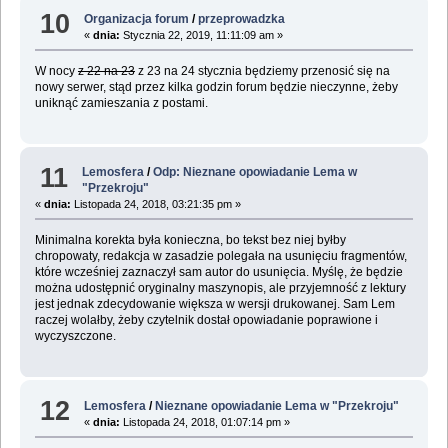
10
Organizacja forum
/
przeprowadzka
«
dnia:
Stycznia 22, 2019, 11:11:09 am »
W nocy
z 22 na 23
z 23 na 24 stycznia będziemy przenosić się na
nowy serwer, stąd przez kilka godzin forum będzie nieczynne, żeby
uniknąć zamieszania z postami.
11
Lemosfera
/
Odp: Nieznane opowiadanie Lema w
"Przekroju"
«
dnia:
Listopada 24, 2018, 03:21:35 pm »
Minimalna korekta była konieczna, bo tekst bez niej byłby
chropowaty, redakcja w zasadzie polegała na usunięciu fragmentów,
które wcześniej zaznaczył sam autor do usunięcia. Myślę, że będzie
można udostępnić oryginalny maszynopis, ale przyjemność z lektury
jest jednak zdecydowanie większa w wersji drukowanej. Sam Lem
raczej wolałby, żeby czytelnik dostał opowiadanie poprawione i
wyczyszczone.
12
Lemosfera
/
Nieznane opowiadanie Lema w "Przekroju"
«
dnia:
Listopada 24, 2018, 01:07:14 pm »