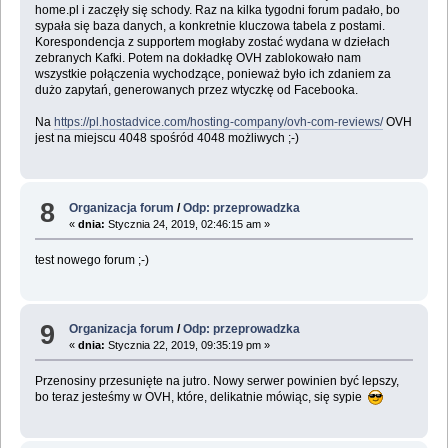
home.pl i zaczęły się schody. Raz na kilka tygodni forum padało, bo
sypała się baza danych, a konkretnie kluczowa tabela z postami.
Korespondencja z supportem mogłaby zostać wydana w dziełach
zebranych Kafki. Potem na dokładkę OVH zablokowało nam
wszystkie połączenia wychodzące, ponieważ było ich zdaniem za
dużo zapytań, generowanych przez wtyczkę od Facebooka.
Na
https://pl.hostadvice.com/hosting-company/ovh-com-reviews/
OVH
jest na miejscu 4048 spośród 4048 możliwych ;-)
8
Organizacja forum
/
Odp: przeprowadzka
«
dnia:
Stycznia 24, 2019, 02:46:15 am »
test nowego forum ;-)
9
Organizacja forum
/
Odp: przeprowadzka
«
dnia:
Stycznia 22, 2019, 09:35:19 pm »
Przenosiny przesunięte na jutro. Nowy serwer powinien być lepszy,
bo teraz jesteśmy w OVH, które, delikatnie mówiąc, się sypie