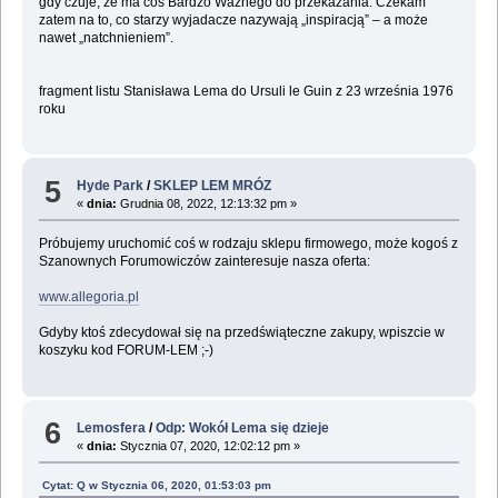
gdy czuje, że ma coś Bardzo Ważnego do przekazania. Czekam
zatem na to, co starzy wyjadacze nazywają „inspiracją” – a może
nawet „natchnieniem”.
fragment listu Stanisława Lema do Ursuli le Guin z 23 września 1976
roku
5
Hyde Park
/
SKLEP LEM MRÓZ
«
dnia:
Grudnia 08, 2022, 12:13:32 pm »
Próbujemy uruchomić coś w rodzaju sklepu firmowego, może kogoś z
Szanownych Forumowiczów zainteresuje nasza oferta:
www.allegoria.pl
Gdyby ktoś zdecydował się na przedświąteczne zakupy, wpiszcie w
koszyku kod FORUM-LEM ;-)
6
Lemosfera
/
Odp: Wokół Lema się dzieje
«
dnia:
Stycznia 07, 2020, 12:02:12 pm »
Cytat: Q w Stycznia 06, 2020, 01:53:03 pm