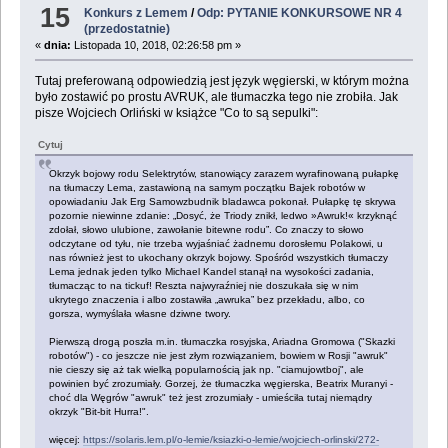
15
Konkurs z Lemem
/
Odp: PYTANIE KONKURSOWE NR 4
(przedostatnie)
«
dnia:
Listopada 10, 2018, 02:26:58 pm »
Tutaj preferowaną odpowiedzią jest język węgierski, w którym można
było zostawić po prostu AVRUK, ale tłumaczka tego nie zrobiła. Jak
pisze Wojciech Orliński w książce "Co to są sepulki":
Cytuj
Okrzyk bojowy rodu Selektrytów, stanowiący zarazem wyrafinowaną pułapkę
na tłumaczy Lema, zastawioną na samym początku Bajek robotów w
opowiadaniu Jak Erg Samowzbudnik bladawca pokonał. Pułapkę tę skrywa
pozornie niewinne zdanie: „Dosyć, że Triody znikł, ledwo »Awruk!« krzyknąć
zdołał, słowo ulubione, zawołanie bitewne rodu”. Co znaczy to słowo
odczytane od tyłu, nie trzeba wyjaśniać żadnemu dorosłemu Polakowi, u
nas również jest to ukochany okrzyk bojowy. Spośród wszystkich tłumaczy
Lema jednak jeden tylko Michael Kandel stanął na wysokości zadania,
tłumacząc to na tickuf! Reszta najwyraźniej nie doszukała się w nim
ukrytego znaczenia i albo zostawiła „awruka” bez przekładu, albo, co
gorsza, wymyślała własne dziwne twory.
Pierwszą drogą poszła m.in. tłumaczka rosyjska, Ariadna Gromowa ("Skazki
robotów") - co jeszcze nie jest złym rozwiązaniem, bowiem w Rosji "awruk"
nie cieszy się aż tak wielką popularnością jak np. "ciamujowtboj", ale
powinien być zrozumiały. Gorzej, że tłumaczka węgierska, Beatrix Muranyi -
choć dla Węgrów "awruk" też jest zrozumiały - umieściła tutaj niemądry
okrzyk "Bit-bit Hurra!".
więcej:
https://solaris.lem.pl/o-lemie/ksiazki-o-lemie/wojciech-orlinski/272-