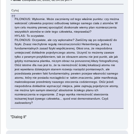
Cytuj
FILONOUS: Wybornie. Może zaczniemy od tego właśnie punktu: czy można
wskrzesić człowieka poprzez odbudowę takiego samego ciała z atomów. W
tym celu musimy pierwej sporządzić doskonale wierny plan rozmieszczenia
wszystkich atomów w ciele tego człowieka, nieprawdaż?
HYLAS: To oczywiste.
FILONOUS: Oczywiste, ale czy wykonalne? Zwróćmy się po odpowiedź do
fizyki. Znasz niechybnie regułę nieoznaczoności Heisenberga, jedną z
fundamentalnych zasad fizyki współczesnej. Głosi ona, że niepodobna
umiejscowić dokładnie pojedynczego atomu. Uczynić to możemy zawsze
tylko z pewnym przybliżeniem, tak że obrazem atomu nie jest punkt, ale jak
gdyby rozmazana plamka, niczym obraz na poruszonej kliszy fotograficznej.
Otóż istotne dla nas jest to, że ta niemożność ścisłej lokalizacji atomu nie
jest wywołana dzisiejszym stanem rozwoju narzędzi pomiarowych, ale
przedstawia pewien fakt fundamentalny, pewien przejaw własności samego
atomu, który nie posiada rozciągłości w takim znaczeniu, jakie manifestują
makroskopowe przedmioty naszego otoczenia codziennego. Otóż jeżeli
niepodobna dokładnie wyznaczyć miejsca, jakie zajmują pojedyncze atomy,
nie można tym samym stworzyć absolutnie ścisłego planu ich
rozmieszczenia w organizmie. Z tego wynika niemożność stworzenia
tożsamej kopii żywego człowieka... quod erat demonstrandum. Czyś
zadowolony?
"Dialog II"