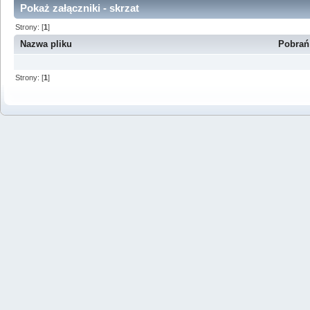
Pokaż załączniki - skrzat
Strony: [
1
]
Nazwa pliku
Pobrań
Strony: [
1
]