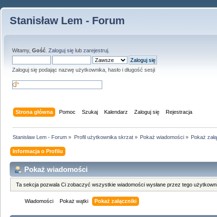
Stanisław Lem - Forum
Witamy,
Gość
.
Zaloguj się
lub
zarejestruj
.
Zaloguj się podając nazwę użytkownika, hasło i długość sesji
Strona główna
Pomoc
Szukaj
Kalendarz
Zaloguj się
Rejestracja
Stanisław Lem - Forum
»
Profil użytkownika skrzat
»
Pokaż wiadomości
»
Pokaż załą
Informacja o Profilu
Pokaż wiadomości
Ta sekcja pozwala Ci zobaczyć wszystkie wiadomości wysłane przez tego użytkowni
Wiadomości
Pokaż wątki
Pokaż załączniki