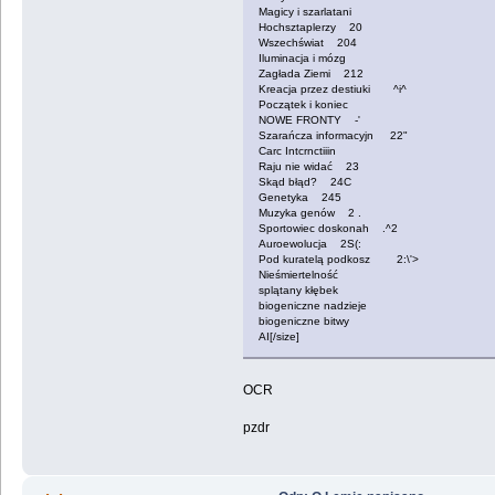
Magicy i szarlatani
Hochsztaplerzy 20
Wszechświat 204
Iluminacja i mózg
Zagłada Ziemi 212
Kreacja przez destiuki ^i^
Początek i koniec
NOWE FRONTY -'
Szarańcza informacyjn 22"
Carc Intcrnctiiin
Raju nie widać 23
Skąd błąd? 24C
Genetyka 245
Muzyka genów 2 .
Sportowiec doskonah .^2
Auroewolucja 2S(:
Pod kuratelą podkosz 2:\'>
Nieśmiertelność
splątany kłębek
biogeniczne nadzieje
biogeniczne bitwy
AI[/size]
OCR
pzdr