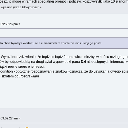
chcesz, to mogę w ramach specjalnej promocji policzyć koszt wysyłki jako 10 zł (norma
m wysłana przez Bladyrunner
»
 09:58:26 pm »
k, to chcialbym bys wiedzial, ze nie zrozumialem absolutnie nic z Twojego posta
. Wyraziłerm zdziwienie, że bądź co bądź forumowicze niezbyt w końcu rozległego se
tów
był odpowiedzią na drugi cytat wypowiedzi pana
Dzi
nt. dostępnych informacji
ążki powie sporo o jej treści.
cognition - optyczne rozpoznawanie znaków) oznacza, że do uzyskania owego spisu
e skrótem od
Pozdrawiam
 09:02:27 am »