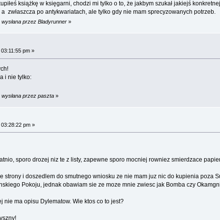
upiłeś książkę w księgarni, chodzi mi tylko o to, że jakbym szukał jakiejś konkretnej
 a zwłaszcza po antykwariatach, ale tylko gdy nie mam sprecyzowanych potrzeb.
m wysłana przez Bladyrunner
»
 03:11:55 pm »
ch!
i nie tylko:
m wysłana przez paszta
»
 03:28:22 pm »
tatnio, sporo drozej niz te z listy, zapewne sporo mocniej rowniez smierdzace papi
 ze strony i doszedlem do smutnego wniosku ze nie mam juz nic do kupienia poza Sum
skiego Pokoju, jednak obawiam sie ze moze mnie zwiesc jak Bomba czy Okamgnie
 nie ma opisu Dylematow. Wie ktos co to jest?
pyszny!