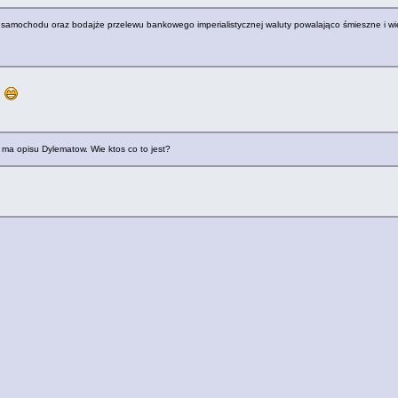
a, samochodu oraz bodajże przelewu bankowego imperialistycznej waluty powalająco śmieszne i w
?
 ma opisu Dylematow. Wie ktos co to jest?