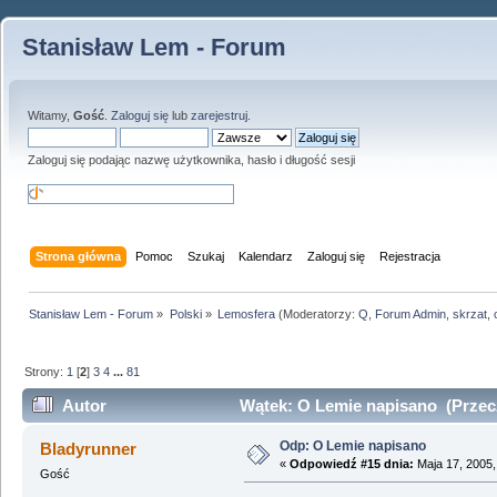
Stanisław Lem - Forum
Witamy,
Gość
.
Zaloguj się
lub
zarejestruj
.
Zaloguj się podając nazwę użytkownika, hasło i długość sesji
Strona główna
Pomoc
Szukaj
Kalendarz
Zaloguj się
Rejestracja
Stanisław Lem - Forum
»
Polski
»
Lemosfera
(Moderatorzy:
Q
,
Forum Admin
,
skrzat
,
Strony:
1
[
2
]
3
4
...
81
Autor
Wątek: O Lemie napisano (Przecz
Odp: O Lemie napisano
Bladyrunner
«
Odpowiedź #15 dnia:
Maja 17, 2005,
Gość