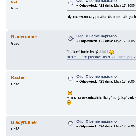
Odp: O Lemie napisano
dzi
«
Odpowiedź #21 dnia:
Maja 17, 2005,
Gość
nty, nie wiem czy pisales do mnie, ale jes
Odp: O Lemie napisano
Bladyrunner
«
Odpowiedź #22 dnia:
Maja 17, 2005,
Gość
Jak ktoś tanie książki lubi
http://allegro.pl/show_user_auctions.ph
Odp: O Lemie napisano
Rachel
«
Odpowiedź #23 dnia:
Maja 17, 2005,
Gość
A można ewentualnie liczyć na jakąś zniż
Odp: O Lemie napisano
Bladyrunner
«
Odpowiedź #24 dnia:
Maja 17, 2005,
Gość