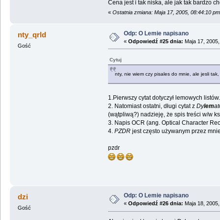
Cena jest i tak niska, ale jak tak bardzo 
«
Ostatnia zmiana: Maja 17, 2005, 08:44:10 p
Odp: O Lemie napisano
nty_qrld
«
Odpowiedź #25 dnia:
Maja 17, 2005,
Gość
Cytuj
nty, nie wiem czy pisales do mnie, ale jesli ta
1.Pierwszy cytat dotyczył lemowych listów
2. Natomiast ostatni, długi cytat z
Dy
lem
a
(wątpliwą?) nadzieję, że spis treści w/w ksi
3. Napis OCR (ang. Optical Character Re
4.
PZDR
jest często używanym przez mni
pzdr
Odp: O Lemie napisano
dzi
«
Odpowiedź #26 dnia:
Maja 18, 2005,
Gość