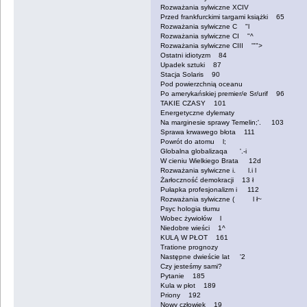
Rozważania sylwiczne XCIV
Przed frankfurckimi targami książki 65
Rozważania sylwiczne C "l
Rozważania sylwiczne CI "^
Rozważania sylwiczne CIII '"">
Ostatni idiotyzm 84
Upadek sztuki 87
Stacja Solaris 90
Pod powierzchnią oceanu
Po amerykańskiej premier/e Sr/urif 96
TAKIE CZASY 101
Energetyczne dylematy
Na marginesie sprawy Temelin;'. 103
Sprawa krwawego błota 111
Powrót do atomu l;
Globalna globalizaqa '.-i
W cieniu Wielkiego Brata 12d
Rozważania sylwiczne i. l.i l
Żarłoczność demokracji 13 ł
Pułapka profesjonalizm i 112
Rozważania sylwiczne ( l ł~
Psyc hologia tłumu
Wobec żywiołów l
Niedobre wieści 1^
KULĄ W PŁOT 161
Tratione prognozy
Następne dwieście lat '2
Czy jesteśmy sami?
Pytanie 185
Kula w płot 189
Priony 192
Nowy człowiek 19