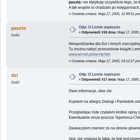
paszta:
nie ktytykuję oczywiście tego, że k
A tak wogóle to chadzam po księgarniach,
«
Ostatnia zmiana: Maja 17, 2005, 12:49:51 p
Odp: O Lemie napisano
paszta
«
Odpowiedź #16 dnia:
Maja 17, 2005,
Gość
Niespodzianka dla Dzi i innych oszczędny
Tu można nabyć przecenione książki Lema 
www.wl.net.pl/zwroty.htm
«
Ostatnia zmiana: Maja 17, 2005, 03:12:27 p
Odp: O Lemie napisano
dzi
«
Odpowiedź #17 dnia:
Maja 17, 2005,
Gość
Dwie informacje, obie zle.
Kupilem na allegro Dialogi i Pamietnik os
Przegladajac liste czytalem krotkie opisy
Ewentualnie moze jeszcze Tajemnica Chin
Zauwazylem rowniez ze na stronie glownej
Aha, nie zmienia to faktu ze link jest prze