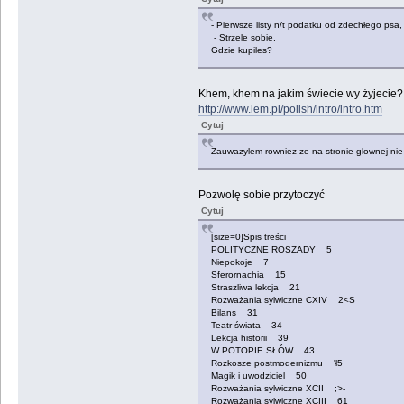
- Pierwsze listy n/t podatku od zdechłego ps
- Strzele sobie.
Gdzie kupiles?
Khem, khem na jakim świecie wy żyjecie
http://www.lem.pl/polish/intro/intro.htm
Cytuj
Zauwazylem rowniez ze na stronie glownej nie
Pozwolę sobie przytoczyć
Cytuj
[size=0]Spis treści
POLITYCZNE ROSZADY 5
Niepokoje 7
Sferornachia 15
Straszliwa lekcja 21
Rozważania sylwiczne CXIV 2<S
Bilans 31
Teatr świata 34
Lekcja historii 39
W POTOPIE SŁÓW 43
Rozkosze postmodernizmu 'ł5
Magik i uwodziciel 50
Rozważania sylwiczne XCII ;>-
Rozważania sylwiczne XCIII 61