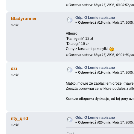
«
Ostatnia zmiana: Maja 17, 2005, 03:29:52 pm
Odp: O Lemie napisano
Bladyrunner
«
Odpowiedź #18 dnia:
Maja 17, 2005,
Gość
Allegro:
"Pamiętnik" 12 zł
"Dialogi" 16 zł
Ceny z kosztami przesyłki
«
Ostatnia zmiana: Maja 17, 2005, 04:04:46 p
Odp: O Lemie napisano
dzi
«
Odpowiedź #19 dnia:
Maja 17, 2005,
Gość
Matko, mowie ze zaplacilem drozej (nawet d
Zreszta porownaj ceny ktore podales z al
Koncze oftopowa dyskusje, od tej pory u
Odp: O Lemie napisano
nty_qrld
«
Odpowiedź #20 dnia:
Maja 17, 2005,
Gość
Cytuj