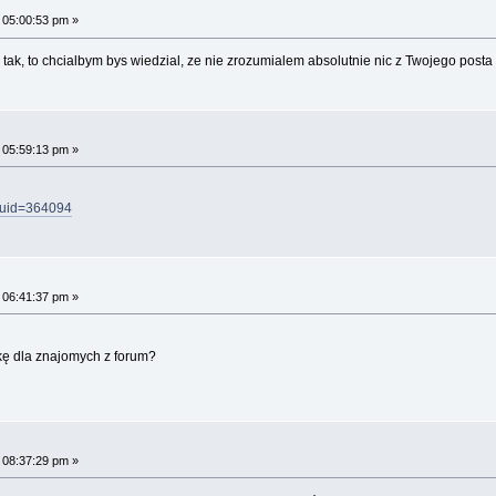
 05:00:53 pm »
li tak, to chcialbym bys wiedzial, ze nie zrozumialem absolutnie nic z Twojego posta
 05:59:13 pm »
p?uid=364094
 06:41:37 pm »
kę dla znajomych z forum?
 08:37:29 pm »