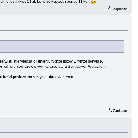
lnie jest jakieś 14 zł, bo to 50 książek i ponad 11 kg).
Zapisane
rwisu, nie wiedzą o istnieniu tychże listów w tymże serwisie.
 wśród forumowiczów o w/w książce pana Stanisława. Wyraziłem
 treści posłużyłem się tym dobrodziejstwem.
Zapisane