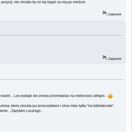
 pozycji, nie chciało by mi się bigać za nią po mieście.
Zapisane
Zapisane
erosami... Los wydaje sie znowu przemawiac na niekorzysc allegro...
ma, ktora zreszta juz przeczytalem i chce miec tylko "na biblioteczke".
nie... Zapytam Luca'ego...