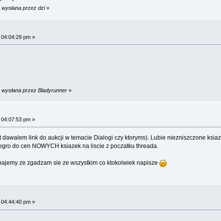
 wysłana przez dzi
»
 04:04:29 pm »
m wysłana przez Bladyrunner
»
 04:07:53 pm »
awalem link do aukcji w temacie Dialogi czy ktoryms). Lubie niezniszczone ksiazki, 
legro do cen NOWYCH ksiazek na liscie z poczatku threada.
znajemy ze zgadzam sie ze wszystkim co ktokolwiek napisze
 04:44:40 pm »