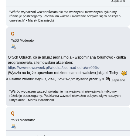
Zapisane
"Wśród wydarzeń wszechświata nie ma ważnych i nieważnych, tylko my
różnie je postrzegamy. Podział na ważne i nieważne odbywa się w naszych
umysłach" - Marek Baraniecki
Q
YaBB Moderator
O tych Odrach, co je (m.in.) jedna moja - wspominana forumowo - ciotka
programowała, z lemowskim akcentem:
https://www.newsweek.pl/wiedza/cud-nad-odra/wz096sr
(Wyszło na to, że uprawiam rodzinne samochwalstwo jak jaki Tichy...
)
«
Ostatnia zmiana: Maja 01, 2020, 12:28:02 pm wysłana przez Q
»
Zapisane
"Wśród wydarzeń wszechświata nie ma ważnych i nieważnych, tylko my
różnie je postrzegamy. Podział na ważne i nieważne odbywa się w naszych
umysłach" - Marek Baraniecki
Q
YaBB Moderator