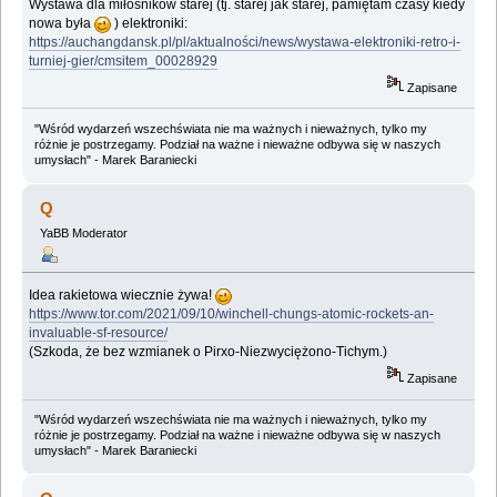
Wystawa dla miłośników starej (tj. starej jak starej, pamiętam czasy kiedy
nowa była
) elektroniki:
https://auchangdansk.pl/pl/aktualności/news/wystawa-elektroniki-retro-i-
turniej-gier/cmsitem_00028929
Zapisane
"Wśród wydarzeń wszechświata nie ma ważnych i nieważnych, tylko my
różnie je postrzegamy. Podział na ważne i nieważne odbywa się w naszych
umysłach" - Marek Baraniecki
Q
YaBB Moderator
Idea rakietowa wiecznie żywa!
https://www.tor.com/2021/09/10/winchell-chungs-atomic-rockets-an-
invaluable-sf-resource/
(Szkoda, że bez wzmianek o Pirxo-Niezwyciężono-Tichym.)
Zapisane
"Wśród wydarzeń wszechświata nie ma ważnych i nieważnych, tylko my
różnie je postrzegamy. Podział na ważne i nieważne odbywa się w naszych
umysłach" - Marek Baraniecki