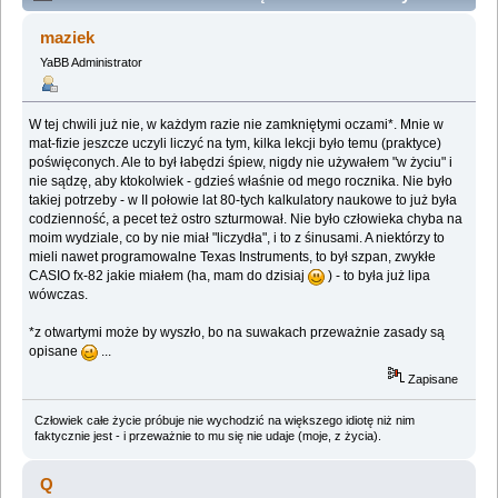
technologiczne (Przeczytany 182395 razy)
maziek
YaBB Administrator
W tej chwili już nie, w każdym razie nie zamkniętymi oczami*. Mnie w
mat-fizie jeszcze uczyli liczyć na tym, kilka lekcji było temu (praktyce)
poświęconych. Ale to był łabędzi śpiew, nigdy nie używałem "w życiu" i
nie sądzę, aby ktokolwiek - gdzieś właśnie od mego rocznika. Nie było
takiej potrzeby - w II połowie lat 80-tych kalkulatory naukowe to już była
codzienność, a pecet też ostro szturmował. Nie było człowieka chyba na
moim wydziale, co by nie miał "liczydła", i to z śinusami. A niektórzy to
mieli nawet programowalne Texas Instruments, to był szpan, zwykłe
CASIO fx-82 jakie miałem (ha, mam do dzisiaj
) - to była już lipa
wówczas.
*z otwartymi może by wyszło, bo na suwakach przeważnie zasady są
opisane
...
Zapisane
Człowiek całe życie próbuje nie wychodzić na większego idiotę niż nim
faktycznie jest - i przeważnie to mu się nie udaje (moje, z życia).
Q