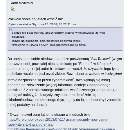
YaBB Moderator
Pozwolę sobie po latach wrócić do:
Cytat: cassini w Stycznia 24, 2006, 04:27:11 pm
Bardzo nie pasowały mu anachronizmy właśnie w tej powieści, że tylko
przytoczę:
książki na pokładzie, cała biblioteka opasłych tomisk
filmowanie z ukrycia obcych, rolki prześwietlonego filmu...
Bo obejrzałem sobie niedawno
analizę
poświęconą
"StarTrekowi"
(w tym
pierwszej serii, powstałej niecałą dekadę po "Edenie", w której też
papieru mnogo), i jej autor b. ciekawie dowodzi, że używanie tego typu
nośników wcale nie jest przeżytkiem. Raz - dane utrwalone w
tradycyjnej
*
formie bezpieczne są przed cyberatakiem
, dwa wydają się mniej
podatne na zniszczenie (więcej informacji ocaleje z nadpalonego
tomiska niż z potraktowanego młotkiem współczesnego komputera), a
pamiętać należy, że futurystyczny papier może różnić się
składem/budową od obecnego (być, dajmy na to, trudnopalny i znacznie
mniej podatny na darcie).
* O czym nawet parę lat temu głośno w mediach było:
https://foreignpolicy.com/2013/07/11/russian-security-now-using-
typewriters-to-thwart-the-nsa/
https://www.theguardian.com/world/2014/jul/15/germany-typewriters-