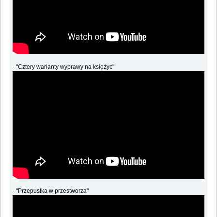
- "Cztery warianty wyprawy na księżyc"
- "Przepustka w przestworza"