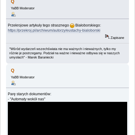
Q
YaBB Moderator
Przekrojowe artykuły tego strasznego
Białoborskiego:
https://przekroj.pl/archiwum/autorzy/eustachy-bialoborski
Zapisane
"Wśród wydarzeń wszechświata nie ma ważnych i nieważnych, tylko my
różnie je postrzegamy. Podział na ważne i nieważne odbywa się w naszych
umysłach" - Marek Baraniecki
Q
YaBB Moderator
Parę starych dokumentów:
- "Automaty wokół nas"