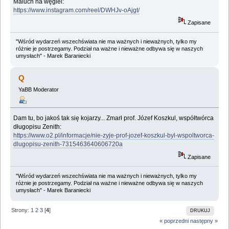
Maluch na węgiel:
https://www.instagram.com/reel/DWHJv-oAjgt/
Zapisane
"Wśród wydarzeń wszechświata nie ma ważnych i nieważnych, tylko my
różnie je postrzegamy. Podział na ważne i nieważne odbywa się w naszych
umysłach" - Marek Baraniecki
Q
YaBB Moderator
Dam tu, bo jakoś tak się kojarzy... Zmarł prof. Józef Koszkul, współtwórca
długopisu Zenith:
https://www.o2.pl/informacje/nie-zyje-prof-jozef-koszkul-byl-wspoltworca-
dlugopisu-zenith-7315463640606720a
Zapisane
"Wśród wydarzeń wszechświata nie ma ważnych i nieważnych, tylko my
różnie je postrzegamy. Podział na ważne i nieważne odbywa się w naszych
umysłach" - Marek Baraniecki
Strony:
1
2
3
[
4
]
DRUKUJ
« poprzedni
następny »