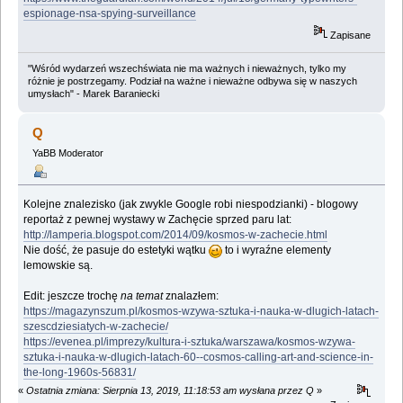
espionage-nsa-spying-surveillance
Zapisane
"Wśród wydarzeń wszechświata nie ma ważnych i nieważnych, tylko my
różnie je postrzegamy. Podział na ważne i nieważne odbywa się w naszych
umysłach" - Marek Baraniecki
Q
YaBB Moderator
Kolejne znalezisko (jak zwykle Google robi niespodzianki) - blogowy
reportaż z pewnej wystawy w Zachęcie sprzed paru lat:
http://lamperia.blogspot.com/2014/09/kosmos-w-zachecie.html
Nie dość, że pasuje do estetyki wątku
to i wyraźne elementy
lemowskie są.
Edit: jeszcze trochę
na temat
znalazłem:
https://magazynszum.pl/kosmos-wzywa-sztuka-i-nauka-w-dlugich-latach-
szescdziesiatych-w-zachecie/
https://evenea.pl/imprezy/kultura-i-sztuka/warszawa/kosmos-wzywa-
sztuka-i-nauka-w-dlugich-latach-60--cosmos-calling-art-and-science-in-
the-long-1960s-56831/
«
Ostatnia zmiana: Sierpnia 13, 2019, 11:18:53 am wysłana przez Q
»