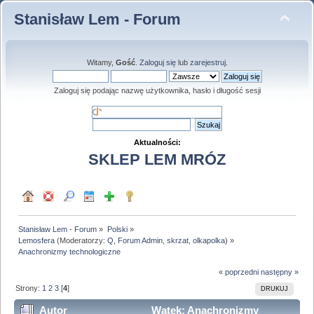
Stanisław Lem - Forum
Witamy,
Gość
.
Zaloguj się
lub
zarejestruj
.
Zaloguj się podając nazwę użytkownika, hasło i długość sesji
Aktualności:
SKLEP LEM MRÓZ
Stanisław Lem - Forum
»
Polski
»
Lemosfera
(Moderatorzy:
Q
,
Forum Admin
,
skrzat
,
olkapolka
) »
Anachronizmy technologiczne
« poprzedni
następny »
Strony:
1
2
3
[
4
]
DRUKUJ
Autor
Wątek: Anachronizmy