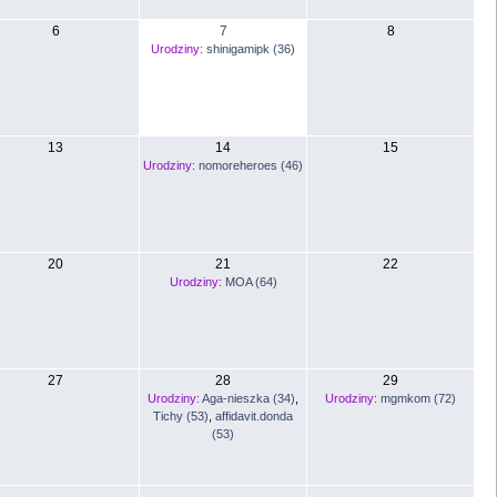
6
7
8
Urodziny:
shinigamipk (36)
13
14
15
Urodziny:
nomoreheroes (46)
20
21
22
Urodziny:
MOA (64)
27
28
29
Urodziny:
Aga-nieszka (34)
,
Urodziny:
mgmkom (72)
Tichy (53)
,
affidavit.donda
(53)