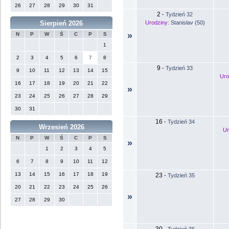
26
27
28
29
30
31
2
-
Tydzień 32
Urodziny:
Stanislav (50)
Sierpień 2026
»
N
P
W
Ś
C
P
S
1
2
3
4
5
6
7
8
9
-
Tydzień 33
9
10
11
12
13
14
15
Uro
16
17
18
19
20
21
22
»
23
24
25
26
27
28
29
30
31
16
-
Tydzień 34
Wrzesień 2026
Ur
N
P
W
Ś
C
P
S
»
1
2
3
4
5
6
7
8
9
10
11
12
13
14
15
16
17
18
19
23
-
Tydzień 35
20
21
22
23
24
25
26
»
27
28
29
30
30
-
Tydzień 36