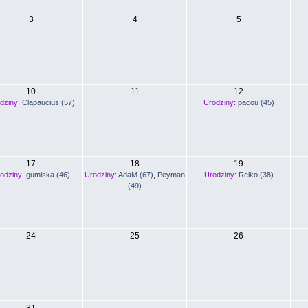
3
4
5
10
11
12
dziny:
Clapaucius (57)
Urodziny:
pacou (45)
17
18
19
odziny:
gumiska (46)
Urodziny:
AdaM (67)
,
Peyman
Urodziny:
Reiko (38)
(49)
24
25
26
31