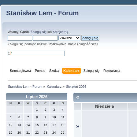
Stanisław Lem - Forum
Witamy,
Gość
.
Zaloguj się
lub
zarejestruj
.
Zaloguj się podając nazwę użytkownika, hasło i długość sesji
Strona główna
Pomoc
Szukaj
Kalendarz
Zaloguj się
Rejestracja
Stanisław Lem - Forum
»
Kalendarz
»
Sierpień 2026
«
Lipiec 2026
N
P
W
Ś
C
P
S
Niedziela
1
2
3
4
5
6
7
8
9
10
11
12
13
14
15
16
17
18
»
19
20
21
22
23
24
25