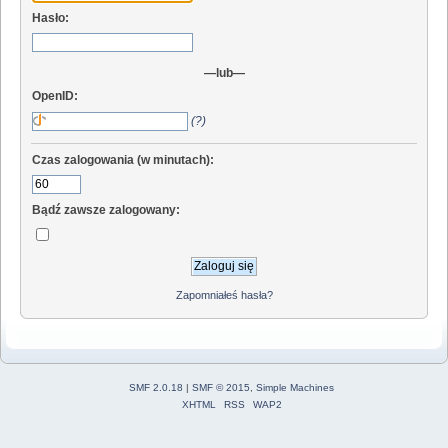
Hasło:
—lub—
OpenID:
(?)
Czas zalogowania (w minutach):
Bądź zawsze zalogowany:
Zapomniałeś hasła?
SMF 2.0.18
|
SMF © 2015
,
Simple Machines
XHTML
RSS
WAP2