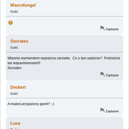
ORGANIZACYJNE] (Przeczytany 1350718 razy)
Macrofungel
Gość
Zapisane
Socrates
Gość
Wlasnie wymienilem wypalona zarowke. Co o tym sadzicie? Podzielcie
sie wspamnieniami!!!
Socrates
Zapisane
Deckert
Gość
A miałeś przypalony gwint? :-)
Zapisane
Luca