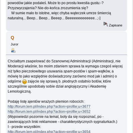
powodów jakie podałeś. Może to po prostu kwestia gustu:-?
Przyzwyczajenia? Nie-do-końca zrozumienia się?
W sumie mało to istotne, więc chyba wąteczek umrze śmiercią
naturalną... Beep... Beep... Beeep... Beeeeeeeeeeeee...;-]
Zapisane
Q
Juror
Chciałbym zaapelować do Szanownej Administracji (Administracji, nie
Moderacji właśnie, bo moim zdaniem sprawa ta wymaga czegoś więcej
niż tylko pieczołowitego usuwania
spam
-postów i
spam
-wątków, a
mówię to jako względnie doświadczony zarówno mod jak i admin) o
odgórne
zajęcie się sprawą b. płodnych ostatnio botów, które
szczególnie upodobały sobie dział anglojęzyczny i Akademię
Lemologiczną.
Podaję listę ajentów wrażych plemion robocich:
http://forum.lem.pl/index.php?action=profile;u=3677
http://forum.lem.pl/index.php?action=profile;u=3652
(Wypowiedzi pozornie na temat, boty da się rozpoznać, po -
zawierających linki reklamowe - charakterystycznych sygnaturkach.)
I - przede wszystkim:
http://forum.lem.pl/index.php?action=profile;u=3654