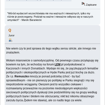
Zapisane
"Wśród wydarzeń wszechświata nie ma ważnych i nieważnych, tylko my
różnie je postrzegamy. Podział na ważne i nieważne odbywa się w naszych
umysłach" - Marek Baraniecki
Q
Juror
Nie wiem czy to jest sprawa do tego wątku
sensu stricte
, ale innego nie
znalazłem.
Wołam mianowicie o samodyscyplinę. Od pewnego czasu przyłapuję się
bowiem na tym, że wchodzę na forum
LEM
.pl podyskutować o
Kaczorach i innych Donaldach. Wydaje mi się, że pączkujących tematów
politycznych i okołopolitycznych w Hyde Parku jest już trochę za dużo.
Że i p.
Remuszko
mnoży je ponad potrzebę (choć - by być
sprawiedliwym - nie on pierwszy po politykę w Parku siegnął) i my się
niepotrzebnie wciągamy. Owszem jest to wszystko ciekawe i
rozmawiamy przeważnie na poziomie niedostępnym większości
sieciowych politycznych dyskusji (nie podzieliliśmy się na grupy według
politycznych barw i błotem nie obrzucamy; nikt też nikomu strasznego
zarzutu bycia
Żydem
nie stawia), ale co nadto tego za wiele.