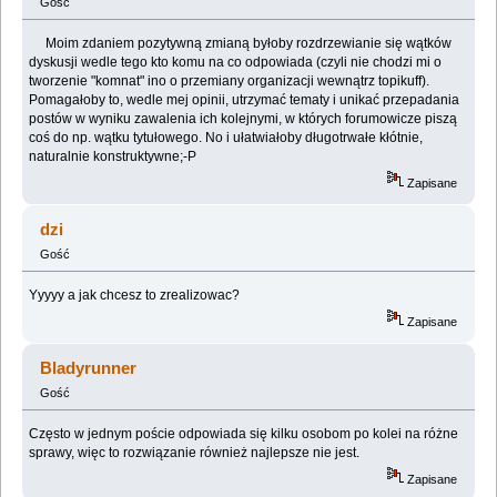
Gość
Moim zdaniem pozytywną zmianą byłoby rozdrzewianie się wątków
dyskusji wedle tego kto komu na co odpowiada (czyli nie chodzi mi o
tworzenie "komnat" ino o przemiany organizacji wewnątrz topikuff).
Pomagałoby to, wedle mej opinii, utrzymać tematy i unikać przepadania
postów w wyniku zawalenia ich kolejnymi, w których forumowicze piszą
coś do np. wątku tytułowego. No i ułatwiałoby długotrwałe kłótnie,
naturalnie konstruktywne;-P
Zapisane
dzi
Gość
Yyyyy a jak chcesz to zrealizowac?
Zapisane
Bladyrunner
Gość
Często w jednym poście odpowiada się kilku osobom po kolei na różne
sprawy, więc to rozwiązanie również najlepsze nie jest.
Zapisane