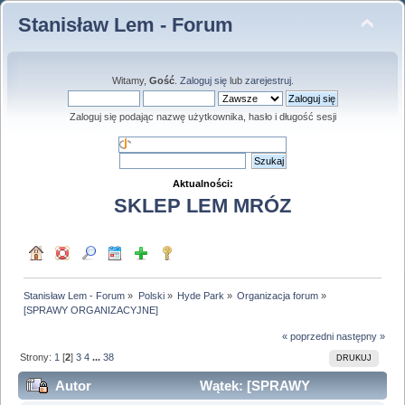
Stanisław Lem - Forum
Witamy,
Gość
.
Zaloguj się
lub
zarejestruj
.
Zaloguj się podając nazwę użytkownika, hasło i długość sesji
Aktualności:
SKLEP LEM MRÓZ
Stanisław Lem - Forum
»
Polski
»
Hyde Park
»
Organizacja forum
»
[SPRAWY ORGANIZACYJNE]
« poprzedni
następny »
Strony:
1
[
2
]
3
4
...
38
DRUKUJ
Autor
Wątek: [SPRAWY