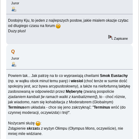
Juror
Dostojny Kju, to jeden z najlepszych postow, jakie mialem okazje czytac
od dlugiego czasu na forum
Duzy plus!
Zapisane
Q
Juror
Powiem tak... Jak patrzę na to co wyprawiają chwilami
Smok Eustachy
(np. w wątku obok minut temu parę) i
wiesiol
(choć tenże w sumie dość
spokojny jest, acz bywa arcypustosłowny), a także na niefortunną taktykę
zastosowaną w odpowiedzi przez
Męberytę
(zwaną pospolicie
zjadaniem kanibali [w ramach walki z kanibalizmem]
), to - choć różnie,
jak wiadomo, nam się kohabitacja z Moderatorem (Globalnym)
Terminus
em układała - chce się jeno zakrzyknąć: "
Terminus
wróć (do
czynnej moderacji,
oczywizda
) i tnij!".
Nożycami służę
:
Zstąpienie
skrzat
a z wyżyn Olimpu (Olympus Mons, oczywiście), nie
mniej mile widziane.