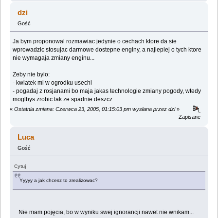
dzi
Gość
Ja bym proponowal rozmawiac jedynie o cechach ktore da sie
wprowadzic stosujac darmowe dostepne enginy, a najlepiej o tych ktore
nie wymagaja zmiany enginu...
Zeby nie bylo:
- kwiatek mi w ogrodku usechl
- pogadaj z rosjanami bo maja jakas technologie zmiany pogody, wtedy
moglbys zrobic tak ze spadnie deszcz
«
Ostatnia zmiana: Czerwca 23, 2005, 01:15:03 pm wysłana przez dzi
»
Zapisane
Luca
Gość
Cytuj
Yyyyy a jak chcesz to zrealizowac?
Nie mam pojęcia, bo w wyniku swej ignorancji nawet nie wnikam...