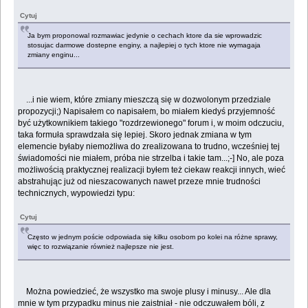
Cytuj
Ja bym proponowal rozmawiac jedynie o cechach ktore da sie wprowadzic
stosujac darmowe dostepne enginy, a najlepiej o tych ktore nie wymagaja
zmiany enginu...
...i nie wiem, które zmiany mieszczą się w dozwolonym przedziale
propozycji;) Napisałem co napisałem, bo miałem kiedyś przyjemność
być użytkownikiem takiego "rozdrzewionego" forum i, w moim odczuciu,
taka formuła sprawdzała się lepiej. Skoro jednak zmiana w tym
elemencie byłaby niemożliwa do zrealizowana to trudno, wcześniej tej
świadomości nie miałem, próba nie strzelba i takie tam...;-] No, ale poza
możliwością praktycznej realizacji byłem też ciekaw reakcji innych, wieć
abstrahując już od nieszacowanych nawet przeze mnie trudności
technicznych, wypowiedzi typu:
Cytuj
Często w jednym poście odpowiada się kilku osobom po kolei na różne sprawy,
więc to rozwiązanie również najlepsze nie jest.
Można powiedzieć, że wszystko ma swoje plusy i minusy... Ale dla
mnie w tym przypadku minus nie zaistniał - nie odczuwałem bóli, z