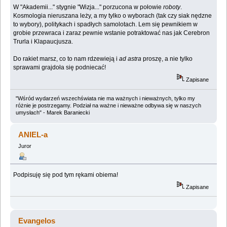
W "Akademii..." stygnie "Wizja..." porzucona w połowie
roboty
.
Kosmologia nieruszana leży, a my tylko o wyborach (tak czy siak nędzne
to wybory), politykach i spadłych samolotach. Lem się pewnikiem w
grobie przewraca i zaraz pewnie wstanie potraktować nas jak Cerebron
Trurla i Klapaucjusza.
Do rakiet marsz, co to nam rdzewieją i
ad astra
proszę, a nie tylko
sprawami grajdoła się podniecać!
Zapisane
"Wśród wydarzeń wszechświata nie ma ważnych i nieważnych, tylko my
różnie je postrzegamy. Podział na ważne i nieważne odbywa się w naszych
umysłach" - Marek Baraniecki
ANIEL-a
Juror
Podpisuję się pod tym rękami obiema!
Zapisane
Evangelos