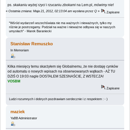
ps.
skakaniu wyżej rzyci
i rzucaniu
zbokami
na Lem.pl,
mówimy nie
!
«
Ostatnia zmiana: Maja 21, 2012, 02:13:04 am wysłana przez Q
»
Zapisane
"Wśród wydarzeń wszechświata nie ma ważnych i nieważnych, tylko my
różnie je postrzegamy. Podział na ważne i nieważne odbywa się w naszych
umysłach" - Marek Baraniecki
Stanisław Remuszko
In Memoriam
Kilka miesięcy temu skarżyłem się Globalnemu, że nie dostaję cynków
od automatu o nowych wpisach na obserwowanych wątkach - AŻ TU
DZIŚ O 19:03 nagle DOSTALEM SZESNAŚCIE, Z WSTECZA!
VOSBM
Zapisane
Ludzi rozumnych i dobrych pozdrawiam serdecznie i z respektem : - )
maziek
YaBB Administrator