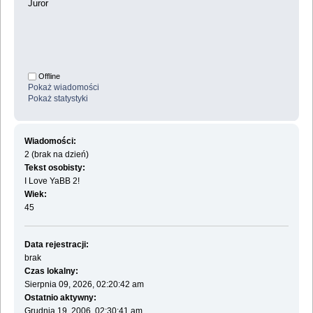
Juror
Offline
Pokaż wiadomości
Pokaż statystyki
Wiadomości:
2 (brak na dzień)
Tekst osobisty:
I Love YaBB 2!
Wiek:
45
Data rejestracji:
brak
Czas lokalny:
Sierpnia 09, 2026, 02:20:42 am
Ostatnio aktywny:
Grudnia 19, 2006, 02:30:41 am