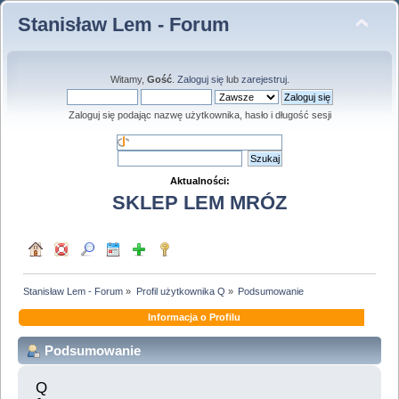
Stanisław Lem - Forum
Witamy,
Gość
.
Zaloguj się
lub
zarejestruj
.
Zaloguj się podając nazwę użytkownika, hasło i długość sesji
Aktualności:
SKLEP LEM MRÓZ
Stanisław Lem - Forum
»
Profil użytkownika Q
»
Podsumowanie
Informacja o Profilu
Podsumowanie
Q 