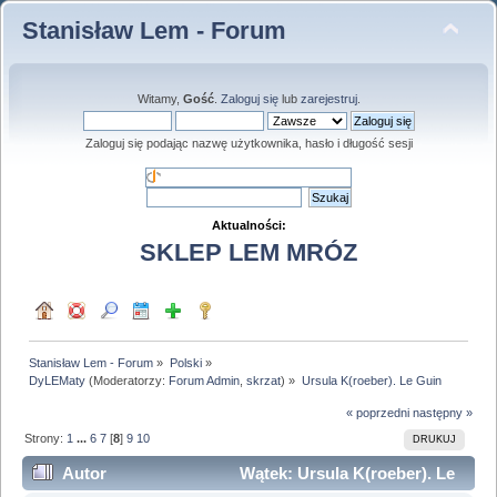
Stanisław Lem - Forum
Witamy,
Gość
.
Zaloguj się
lub
zarejestruj
.
Zaloguj się podając nazwę użytkownika, hasło i długość sesji
Aktualności:
SKLEP LEM MRÓZ
Stanisław Lem - Forum
»
Polski
»
DyLEMaty
(Moderatorzy:
Forum Admin
,
skrzat
) »
Ursula K(roeber). Le Guin
« poprzedni
następny »
Strony:
1
...
6
7
[
8
]
9
10
DRUKUJ
Autor
Wątek: Ursula K(roeber). Le