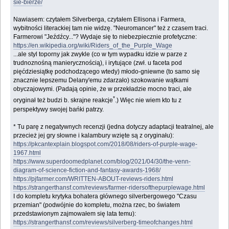
sie-bierze/
Nawiasem: czytałem Silverberga, czytałem Ellisona i Farmera,
wybitności literackiej tam nie widzę. "Neuromancer" też z czasem traci.
Farmerowi "Jeźdźcy..."? Wydaje się to niebezpiecznie profetyczne:
https://en.wikipedia.org/wiki/Riders_of_the_Purple_Wage
...ale styl toporny jak zwykle (co w tym wypadku idzie w parze z
trudnoznośną manierycznością), i irytujące (zwł. u faceta pod
pięćdziesiątkę podchodzącego wtedy) młodo-gniewne (to samo się
znacznie lepszemu Delany'emu zdarzało) szokowanie wątkami
obyczajowymi. (Padają opinie, że w przekładzie mocno traci, ale
*
oryginał też budzi b. skrajne reakcje
.) Więc nie wiem kto tu z
perspektywy swojej bańki patrzy.
* Tu parę z negatywnych recenzji (jedna dotyczy adaptacji teatralnej, ale
przecież jej gry słowne i kalambury wzięte są z oryginału):
https://pkcantexplain.blogspot.com/2018/08/riders-of-purple-wage-
1967.html
https://www.superdoomedplanet.com/blog/2021/04/30/the-venn-
diagram-of-science-fiction-and-fantasy-awards-1968/
https://pjfarmer.com/WRITTEN-ABOUT-reviews-riders.html
https://strangerthansf.com/reviews/farmer-ridersofthepurplewage.html
I do kompletu krytyka bohatera głównego silverbergowego "Czasu
przemian" (podwójnie do kompletu, można rzec, bo światem
przedstawionym zajmowałem się lata temu):
https://strangerthansf.com/reviews/silverberg-timeofchanges.html