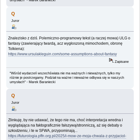
Q
Juror
Znalezisko z dziś. Polemiczno-programowy tekst (a raczej mowa) ULG o
fantasy (zawierający twardą, acz wygłoszoną mimochodem, obronę
Tolkiena):
https://www.ursulakleguin.com/some-assumptions-about-fantasy
Zapisane
"Wśród wydarzeń wszechświata nie ma ważnych i nieważnych, tylko my
różnie je postrzegamy. Podział na ważne i nieważne odbywa się w naszych
umysłach" - Marek Baraniecki
Q
Juror
Zlinkuję, by nie udawać, że tego nie ma, choć interpretacja wredna i
wyglądająca na faktograficznie fałszywą/stronniczą, aż się debaty o
szkodzeniu
, i te w SFWA, przypominają...
https://futurologia.pffn.org.pl/2025/i-mow-ze-moja-chwala-z-przyjaciol-