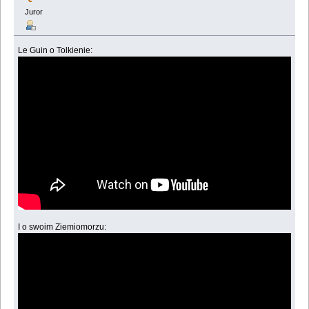
Juror
Le Guin o Tolkienie:
I o swoim Ziemiomorzu: