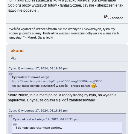
To mi akurat przeszkadza tylko w wypadku klasycznych kryminałów.
Odbioru prozy wyższych lotów - fantastycznej, czy nie - streszczenie tak
łatwo nie popsuje...
Zapisane
"Wśród wydarzeń wszechświata nie ma ważnych i nieważnych, tylko my
różnie je postrzegamy. Podział na ważne i nieważne odbywa się w naszych
umysłach" - Marek Baraniecki
akond
Cytat: Q w Lutego 17, 2024, 06:16:30 pm
Cytowałem to nawet kiedyś:
https://forum.lem.pl/index.php?topic=1508.msg63800#msg63800
Ale jak masz ochotę przytoczyć w całości - proszę bardzo
.
Skoro znasz, to nie mam po co, a roboty trochę by było, bo wydanie
papierowe. Chyba, że objawi się ktoś zainteresowany...
Cytat: Q w Lutego 17, 2024, 06:16:30 pm
Cytat: akond w Lutego 17, 2024, 04:48:31 pm
I do tego stuprocentowe spojlery.