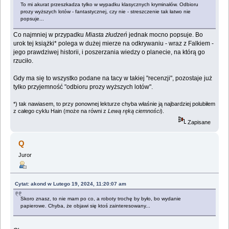
To mi akurat przeszkadza tylko w wypadku klasycznych kryminałów. Odbioru
prozy wyższych lotów - fantastycznej, czy nie - streszczenie tak łatwo nie
popsuje...
Co najmniej w przypadku
Miasta złudzeń
jednak mocno popsuje. Bo
urok tej książki* polega w dużej mierze na odkrywaniu - wraz z Falkiem -
jego prawdziwej historii, i poszerzania wiedzy o planecie, na którą go
rzuciło.
Gdy ma się to wszystko podane na tacy w takiej "recenzji", pozostaje już
tylko przyjemność "odbioru prozy wyższych lotów".
*) tak nawiasem, to przy ponownej lekturze chyba właśnie ją najbardziej polubiłem
z całego cyklu Hain (może na równi z
Lewą ręką ciemności
).
Zapisane
Q
Juror
Cytat: akond w Lutego 19, 2024, 11:20:07 am
Skoro znasz, to nie mam po co, a roboty trochę by było, bo wydanie
papierowe. Chyba, że objawi się ktoś zainteresowany...