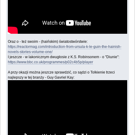
Oraz o - też swoim - (haińskim) światostwórstwie:
https://reactormag.com/introduction-from-ursula-k-le-guin-the-hainish-
novels-stories-volume-one/
I jeszcze - w lakonicznym dwugłosie z K.S. Robinsonem - o "Diunie":
https://www.bbc.co.uk/programmes/p02c4b5p/player
A przy okazji można jeszcze sprawdzić, co sądzi o Tolkienie trzeci
najlepszy w tej branży - Guy Gavriel Kay: