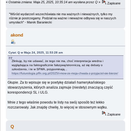
«
Ostatnia zmiana: Maja 25, 2025, 10:35:14 am wysłana przez Q
»
Zapisane
"Wśród wydarzeń wszechświata nie ma ważnych i nieważnych, tylko my
różnie je postrzegamy. Podział na ważne i nieważne odbywa się w naszych
umysłach" - Marek Baraniecki
akond
Cytat: Q w Maja 24, 2025, 11:53:28 am
Zlinkuję, by nie udawać, że tego nie ma, choć interpretacja wredna i
wyglądająca na faktograficznie fałszywą/stronniczą, aż się debaty o
szkodzeniu
, i te w SFWA, przypominają...
https://futurologia.pffn.org.pl/2025/i-mow-ze-moja-chwala-z-przyjaciol-sie-bierze/
Głupie. Za to wpisuje się w poetykę działań hamerykańskiego
stowarzyszenia, których analiza zajmuje (niestety) znaczącą część
korespondencji SL i ULG.
Mnie z tego właśnie powodu te listy na swój sposób też lekko
rozczarowały. Jak znajdę chwilę, to więcej w stosownym wątku.
Zapisane
Q