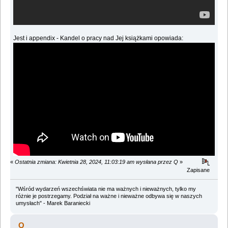
Jest i appendix - Kandel o pracy nad Jej książkami opowiada:
«
Ostatnia zmiana: Kwietnia 28, 2024, 11:03:19 am wysłana przez Q
»
Zapisane
"Wśród wydarzeń wszechświata nie ma ważnych i nieważnych, tylko my
różnie je postrzegamy. Podział na ważne i nieważne odbywa się w naszych
umysłach" - Marek Baraniecki
Q