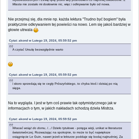
Miasta
nie zostało mi dosłownie nic, więc i odkrywanie było od nowa.
Nie przejmuj się, dla mnie np. każda lektura "Trudno być bogiem" była
praktycznie odkrywaniem tej powieści na nowo. Lem się jakoś bardziej w
głowie utrwala
.
Cytat: akond w Lutego 19, 2024, 05:59:52 pm
A czytać Ursulę bezwzględnie warto
Cytat: akond w Lutego 19, 2024, 05:59:52 pm
i skoro sprzedają się te cegły Prószyńskiego, to chyba ktoś i dzisiaj po nią
sięga.
Na to wygląda. I jest w tym coś prawie tak optymistycznego jak w
informacjach o tym, w jakich nakładach schodzą dzieła Mistrza.
Cytat: akond w Lutego 19, 2024, 05:59:52 pm
Wracać wciąż do domu
, /.../ Dzieło tytułowe - potęga wizji, unikat w literaturze
światotwórczej. Rozważając na spokojnie, to może to być największe
osiągnięcie Le Guin, nawet jeżeli w lekturze poddaje się bodaj najtrudniej. Za