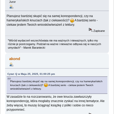
Juror
Planujesz bardziej skupić się na samej korespondencji, czy na
hamerykańskich knuciach (tak z ciekawości)?
A bardziej serio -
ciekaw jestem Twoich wniosków/wrażeń z lektury.
Zapisane
"Wśród wydarzeń wszechświata nie ma ważnych i nieważnych, tylko my
różnie je postrzegamy. Podział na ważne i nieważne odbywa się w naszych
umysłach" - Marek Baraniecki
akond
Cytat: Q w Maja 25, 2025, 01:00:25 pm
Planujesz bardziej skupić się na samej korespondencji, czy na hamerykańskich
knuciach (tak z ciekawości)?
A bardziej serio - ciekaw jestem Twoich
wniosków/wrażeń z lektury.
W zasadzie to na rozczarowaniu, że owe knucia zawłaszczyły
korespondencję, która mogłaby znacznie zyskać na innej tematyce. Ale
żeby więcej, to muszę ściągnąć książkę z półki i sobie co nieco
przypomnieć.