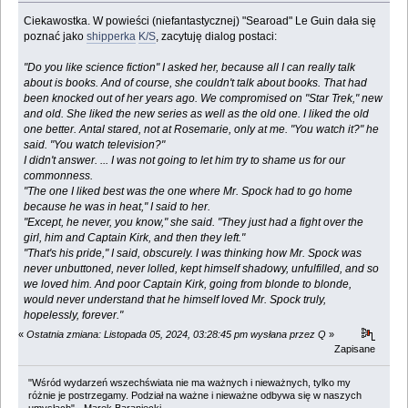
Ciekawostka. W powieści (niefantastycznej) "Searoad" Le Guin dała się
poznać jako
shipperka
K/S
, zacytuję dialog postaci:
"Do you like science fiction" I asked her, because all I can really talk
about is books. And of course, she couldn't talk about books. That had
been knocked out of her years ago. We compromised on "Star Trek," new
and old. She liked the new series as well as the old one. I liked the old
one better. Antal stared, not at Rosemarie, only at me. "You watch it?" he
said. "You watch television?"
I didn't answer. ... I was not going to let him try to shame us for our
commonness.
"The one I liked best was the one where Mr. Spock had to go home
because he was in heat," I said to her.
"Except, he never, you know," she said. "They just had a fight over the
girl, him and Captain Kirk, and then they left."
"That's his pride," I said, obscurely. I was thinking how Mr. Spock was
never unbuttoned, never lolled, kept himself shadowy, unfulfilled, and so
we loved him. And poor Captain Kirk, going from blonde to blonde,
would never understand that he himself loved Mr. Spock truly,
hopelessly, forever."
«
Ostatnia zmiana: Listopada 05, 2024, 03:28:45 pm wysłana przez Q
»
Zapisane
"Wśród wydarzeń wszechświata nie ma ważnych i nieważnych, tylko my
różnie je postrzegamy. Podział na ważne i nieważne odbywa się w naszych
umysłach" - Marek Baraniecki