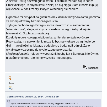
A czytać Ursulę bezwzględnie warto - i skoro sprzedają się te cegły
Prószyńskiego, to chyba ktoś i dzisiaj po nią sięga. Sam zresztą kupuję
większość, w tym i rzeczy, których wcześniej nie znałem.
Ogromnie mi przypadł do gustu zbiorek
Wracać wciąż do domu
, pomimo
że skompletowany bez mocnego klucza.
Trylogia Zachodniego Brzegu - może i twórczość w zamierzeniu
"młodzieżowa", ale ja już chyba dorosłem do tego, żeby takiej nie
lekceważyć. Odpłaca z nawiązką.
Dzieło tytułowe - potęga wizji, unikat w literaturze światotwórczej.
Rozważając na spokojnie, to może to być największe osiągnięcie Le
Guin, nawet jeżeli w lekturze poddaje się bodaj najtrudniej. Za to
wyjątkowo wdzięczna do wybiórczego powracania.
Międzylądowania
- okruchy wyobraźni, trochę jak z Borgesa. Nierówne,
niektóre chybione, ale mimo wszystko imponujące.
Zapisane
Q
Juror
Cytat: akond w Lutego 19, 2024, 05:59:52 pm
I tylko się dziwiłem, że tak niewiele mi się w głowie odtwarza - a
Wydziedziczonych
i
Lewą rękę
przed laty przerobiłem co najmniej dwukrotnie. Z