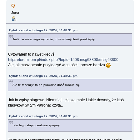
Guin (Przeczytany 386390 razy)
Q
Juror
Cytat: akond w Lutego 17, 2024, 04:48:31 pm
Jeśli nie masz tego wydania, to w wolnej chwili przeklepię.
Cytowałem to nawet kiedyś:
https://forum.lem.pl/index.php?topic=1508.msg63800#msg63800
Ale jak masz ochotę przytoczyć w całości - proszę bardzo
.
Cytat: akond w Lutego 17, 2024, 04:48:31 pm
Ale te recenzje to po prawdzie dość miałkie są.
Jak to wpisy blogowe. Niemniej - cieszą mnie i takie dowody, że ktoś
klasyków (w tym Patrona) czyta..
Cytat: akond w Lutego 17, 2024, 04:48:31 pm
I do tego stuprocentowe spojlery.