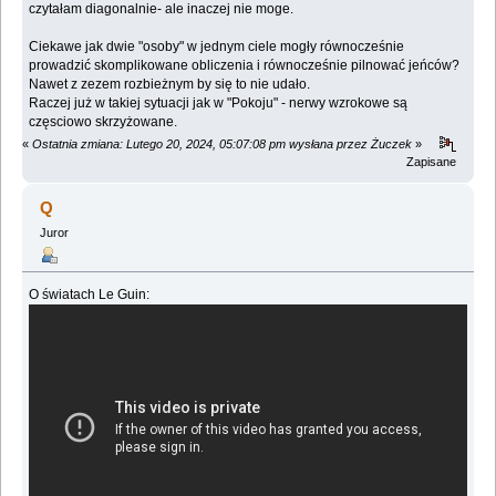
czytałam diagonalnie- ale inaczej nie moge.
Ciekawe jak dwie "osoby" w jednym ciele mogły równocześnie
prowadzić skomplikowane obliczenia i równocześnie pilnować jeńców?
Nawet z zezem rozbieżnym by się to nie udało.
Raczej już w takiej sytuacji jak w "Pokoju" - nerwy wzrokowe są
częsciowo skrzyżowane.
«
Ostatnia zmiana: Lutego 20, 2024, 05:07:08 pm wysłana przez Żuczek
»
Zapisane
Q
Juror
O światach Le Guin: