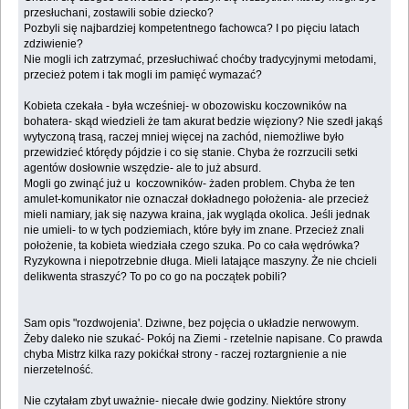
przesłuchani, zostawili sobie dziecko?
Pozbyli się najbardziej kompetentnego fachowca? I po pięciu latach
zdziwienie?
Nie mogli ich zatrzymać, przesłuchiwać choćby tradycyjnymi metodami,
przecież potem i tak mogli im pamięć wymazać?
Kobieta czekała - była wcześniej- w obozowisku koczowników na
bohatera- skąd wiedzieli że tam akurat bedzie więziony? Nie szedł jakąś
wytyczoną trasą, raczej mniej więcej na zachód, niemożliwe było
przewidzieć którędy pójdzie i co się stanie. Chyba że rozrzucili setki
agentów dosłownie wszędzie- ale to już absurd.
Mogli go zwinąć już u koczowników- żaden problem. Chyba że ten
amulet-komunikator nie oznaczał dokładnego położenia- ale przecież
mieli namiary, jak się nazywa kraina, jak wygląda okolica. Jeśli jednak
nie umieli- to w tych podziemiach, które były im znane. Przecież znali
położenie, ta kobieta wiedziała czego szuka. Po co cała wędrówka?
Ryzykowna i niepotrzebnie długa. Mieli latające maszyny. Że nie chcieli
delikwenta straszyć? To po co go na początek pobili?
Sam opis "rozdwojenia'. Dziwne, bez pojęcia o układzie nerwowym.
Żeby daleko nie szukać- Pokój na Ziemi - rzetelnie napisane. Co prawda
chyba Mistrz kilka razy pokićkał strony - raczej roztargnienie a nie
nierzetelność.
Nie czytałam zbyt uważnie- niecałe dwie godziny. Niektóre strony