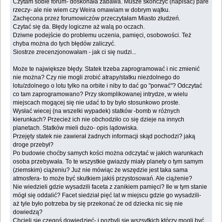
Czytam sobie forum- doskonała zabawa. Musze skończyć (napisać) pare
rzeczy- ale nie wiem czy Weira omawiam w dobrym wątku.
Zachęcona przez forumowiczów przeczytałam Miasto złudzeń.
Czytać się da. Błędy logiczne aż walą po oczach.
Dziwne podejście do problemu uczenia, pamięci, osobowości. Też
chyba można do tych błędów zaliczyć.
Siostrze zrecenzjonowałam - jak ci się nudzi...
Może te największe błędy. Statek trzeba zaprogramować i nic zmienić
nie można? Czy nie mogli zrobić atrapy/statku niezdolnego do
lotu/zdolnego o lotu tylko na orbite i niby to dać go "porwać"? Odczytać
co tam zaprogramowano? Przy skomplikowanej intrydze, w wielu
miejscach mogącej się nie udać to by było stosunkowo proste.
Wysłać wiecej (na wszelki wypadek) statków -bomb w różnych
kierunkach? Przecież ich nie obchodziło co się dzieje na innych
planetach. Statków mieli dużo- opis lądowiska.
Przejęty statek nie zawierał żadnych informacji skąd pochodzi? jaką
droge przebył?
Po budowie choćby samych kości można odczytać w jakich warunkach
osoba przebywała. To te wszystkie gwiazdy miały planety o tym samym
(ziemskim) ciążeniu? Już nie mówiąc że wszędzie jest taka sama
atmosfera- to może być skutkiem jakiś przystosowań. Ale ciążenie?
Nie wiedzieli gdzie wysadzili faceta z zanikiem pamięci? Ile w tym stanie
mógł się oddalić? Facet siedział pięć lat w miejscu gdzie go wysadzili-
aż tyle było potrzeba by się przekonać że od dziecka nic się nie
dowiedzą?
Chcieli się czegoś dowiedzieć- i pozbyli się wszsytkich którzy mogli być