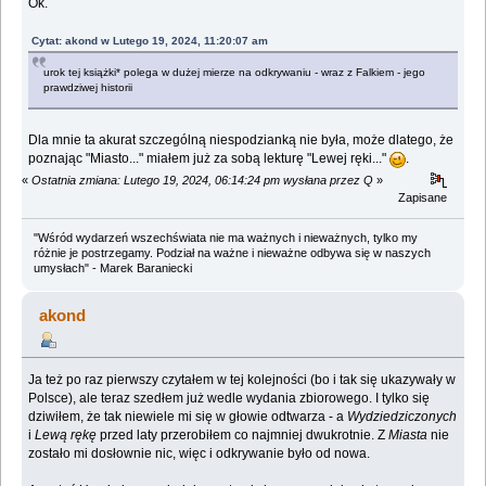
Ok.
Cytat: akond w Lutego 19, 2024, 11:20:07 am
urok tej książki* polega w dużej mierze na odkrywaniu - wraz z Falkiem - jego
prawdziwej historii
Dla mnie ta akurat szczególną niespodzianką nie była, może dlatego, że
poznając "Miasto..." miałem już za sobą lekturę "Lewej ręki..."
.
«
Ostatnia zmiana: Lutego 19, 2024, 06:14:24 pm wysłana przez Q
»
Zapisane
"Wśród wydarzeń wszechświata nie ma ważnych i nieważnych, tylko my
różnie je postrzegamy. Podział na ważne i nieważne odbywa się w naszych
umysłach" - Marek Baraniecki
akond
Ja też po raz pierwszy czytałem w tej kolejności (bo i tak się ukazywały w
Polsce), ale teraz szedłem już wedle wydania zbiorowego. I tylko się
dziwiłem, że tak niewiele mi się w głowie odtwarza - a
Wydziedziczonych
i
Lewą rękę
przed laty przerobiłem co najmniej dwukrotnie. Z
Miasta
nie
zostało mi dosłownie nic, więc i odkrywanie było od nowa.