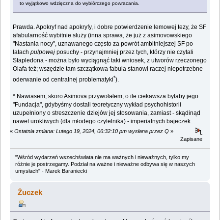
to wyjątkowo wdzięczna do wybiórczego powracania.
Prawda. Apokryf nad apokryfy, i dobre potwierdzenie lemowej tezy, że SF
afabularność wybitnie służy (inna sprawa, że już z asimovowskiego
"Nastania nocy", uznawanego często za powrót ambitniejszej SF po
latach
pulpowej
posuchy - przynajmniej przez tych, którzy nie czytali
Stapledona - można było wyciągnąć taki wniosek, z utworów rzeczonego
Olafa też; wszędzie tam szczątkowa fabula stanowi raczej niepotrzebne
*
oderwanie od centralnej problematyki
).
* Nawiasem, skoro Asimova przywołałem, o ile ciekawsza byłaby jego
"Fundacja", gdybyśmy dostali teoretyczny wykład psychohistorii
uzupełniony o streszczenie dziejów jej stosowania, zamiast - skądinąd
nawet urokliwych (dla młodego czytelnika) - imperialnych bajeczek...
«
Ostatnia zmiana: Lutego 19, 2024, 06:32:10 pm wysłana przez Q
»
Zapisane
"Wśród wydarzeń wszechświata nie ma ważnych i nieważnych, tylko my
różnie je postrzegamy. Podział na ważne i nieważne odbywa się w naszych
umysłach" - Marek Baraniecki
Żuczek