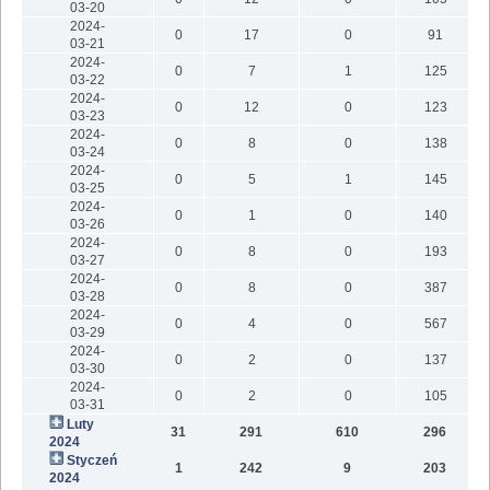
03-20
2024-
0
17
0
91
03-21
2024-
0
7
1
125
03-22
2024-
0
12
0
123
03-23
2024-
0
8
0
138
03-24
2024-
0
5
1
145
03-25
2024-
0
1
0
140
03-26
2024-
0
8
0
193
03-27
2024-
0
8
0
387
03-28
2024-
0
4
0
567
03-29
2024-
0
2
0
137
03-30
2024-
0
2
0
105
03-31
Luty
31
291
610
296
2
2024
Styczeń
1
242
9
203
2
2024