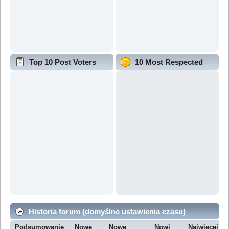
Top 10 Post Voters
10 Most Respected
Historia forum (domyślne ustawienia czasu)
Podsumowanie
Nowe
Nowe
Nowi
Najwięcej