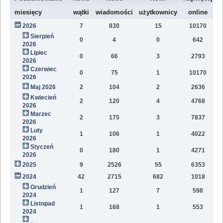
W
miesięcy
wątki
wiadomości
użytkownicy
online
2026
7
830
15
10170
7
Sierpień
0
4
0
642
1
2026
Lipiec
0
66
3
2793
1
2026
Czerwiec
0
75
1
10170
1
2026
Maj 2026
2
104
2
2636
1
Kwiecień
2
120
4
4768
1
2026
Marzec
2
175
3
7837
1
2026
Luty
1
106
1
4022
7
2026
Styczeń
0
180
1
4271
9
2026
2025
9
2526
55
6353
8
2024
42
2715
682
1018
4
Grudzień
1
127
7
598
5
2024
Listopad
1
168
1
553
3
2024