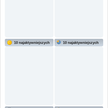
10 najaktywniejszych
10 najaktywniejszych
użytkowników
działów