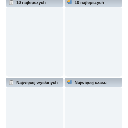
10 najlepszych
10 najlepszych
wątków (wg odpowiedzi)
wątków (wg wyświetleń)
Najwięcej wysłanych
Najwięcej czasu
wątków
online