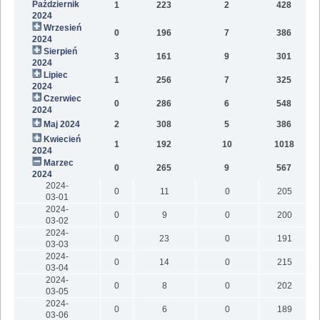
Październik
1
223
2
428
5
2024
Wrzesień
0
196
7
386
4
2024
Sierpień
3
161
9
301
4
2024
Lipiec
1
256
7
325
3
2024
Czerwiec
0
286
6
548
4
2024
Maj 2024
2
308
5
386
3
Kwiecień
1
192
10
1018
5
2024
Marzec
0
265
9
567
3
2024
2024-
0
11
0
205
03-01
2024-
0
9
0
200
03-02
2024-
0
23
0
191
03-03
2024-
0
14
0
215
03-04
2024-
0
8
0
202
03-05
2024-
0
6
0
189
03-06