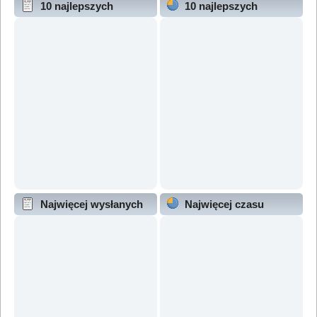
10 najlepszych
10 najlepszych
wątków (wg odpowiedzi)
wątków (wg wyświetleń)
Najwięcej wysłanych
Najwięcej czasu
wątków
online