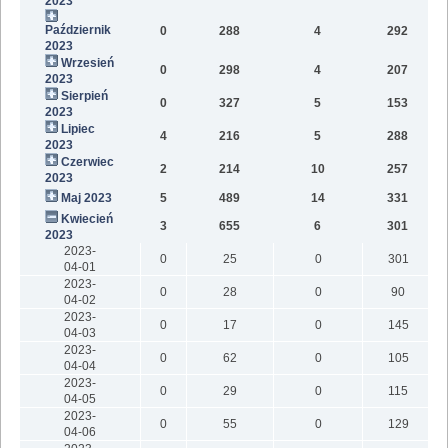
2023
Październik
0
288
4
292
1
2023
Wrzesień
0
298
4
207
2023
Sierpień
0
327
5
153
2023
Lipiec
4
216
5
288
2023
Czerwiec
2
214
10
257
2023
Maj 2023
5
489
14
331
1
Kwiecień
3
655
6
301
2023
2023-
0
25
0
301
04-01
2023-
0
28
0
90
04-02
2023-
0
17
0
145
04-03
2023-
0
62
0
105
04-04
2023-
0
29
0
115
04-05
2023-
0
55
0
129
04-06