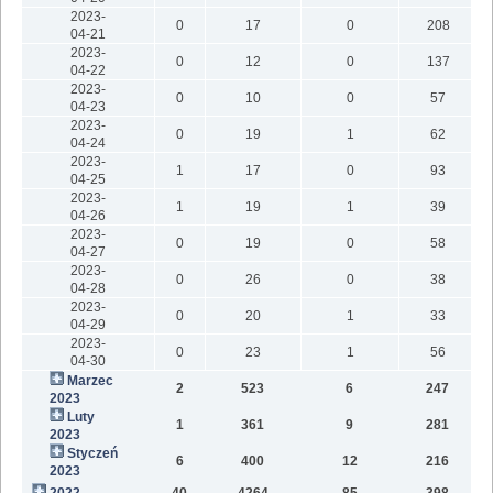
2023-
0
17
0
208
04-21
2023-
0
12
0
137
04-22
2023-
0
10
0
57
04-23
2023-
0
19
1
62
04-24
2023-
1
17
0
93
04-25
2023-
1
19
1
39
04-26
2023-
0
19
0
58
04-27
2023-
0
26
0
38
04-28
2023-
0
20
1
33
04-29
2023-
0
23
1
56
04-30
Marzec
2
523
6
247
2023
Luty
1
361
9
281
2023
Styczeń
6
400
12
216
2023
2022
40
4264
85
398
1