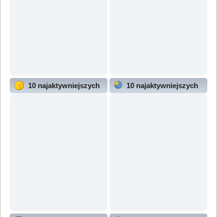
10 najaktywniejszych
10 najaktywniejszych
użytkowników
działów