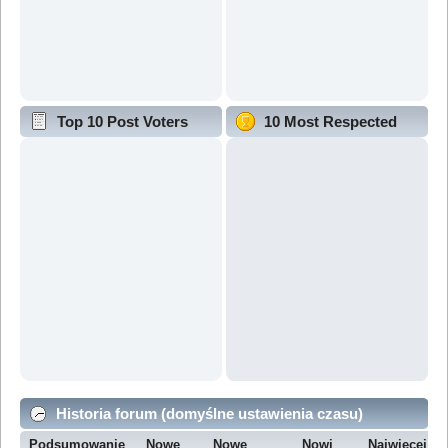
Top 10 Post Voters
10 Most Respected
Historia forum (domyślne ustawienia czasu)
Podsumowanie
Nowe
Nowe
Nowi
Najwięcej