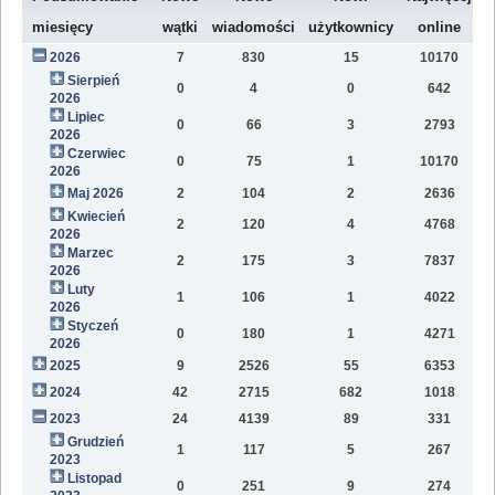
W
miesięcy
wątki
wiadomości
użytkownicy
online
2026
7
830
15
10170
7
Sierpień
0
4
0
642
1
2026
Lipiec
0
66
3
2793
1
2026
Czerwiec
0
75
1
10170
1
2026
Maj 2026
2
104
2
2636
1
Kwiecień
2
120
4
4768
1
2026
Marzec
2
175
3
7837
1
2026
Luty
1
106
1
4022
7
2026
Styczeń
0
180
1
4271
9
2026
2025
9
2526
55
6353
8
2024
42
2715
682
1018
4
2023
24
4139
89
331
1
Grudzień
1
117
5
267
2
2023
Listopad
0
251
9
274
1