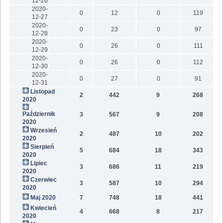
12-26
2020-
0
12
0
119
12-27
2020-
0
23
0
97
12-28
2020-
0
26
0
111
12-29
2020-
0
26
0
112
12-30
2020-
0
27
0
91
12-31
Listopad
2
442
9
268
2020
Październik
3
567
9
208
1
2020
Wrzesień
2
487
10
202
2020
Sierpień
5
684
18
343
2020
Lipiec
3
686
11
219
2020
Czerwiec
3
587
10
294
2020
Maj 2020
7
748
18
441
Kwiecień
4
668
8
217
2020