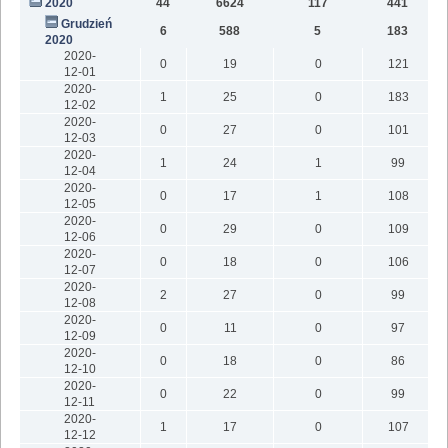
2020
44
6624
117
441
9
Grudzień
6
588
5
183
2020
2020-
0
19
0
121
12-01
2020-
1
25
0
183
12-02
2020-
0
27
0
101
12-03
2020-
1
24
1
99
12-04
2020-
0
17
1
108
12-05
2020-
0
29
0
109
12-06
2020-
0
18
0
106
12-07
2020-
2
27
0
99
12-08
2020-
0
11
0
97
12-09
2020-
0
18
0
86
12-10
2020-
0
22
0
99
12-11
2020-
1
17
0
107
12-12