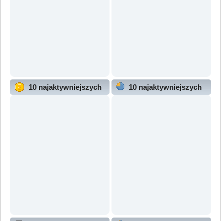
10 najaktywniejszych
10 najaktywniejszych
użytkowników
działów