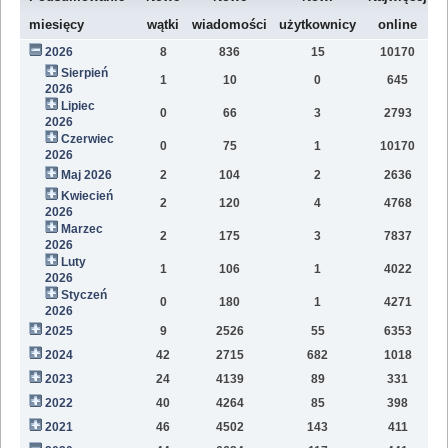
W
miesięcy
wątki
wiadomości
użytkownicy
online
2026
8
836
15
10170
7
Sierpień
1
10
0
645
2
2026
Lipiec
0
66
3
2793
1
2026
Czerwiec
0
75
1
10170
1
2026
Maj 2026
2
104
2
2636
1
Kwiecień
2
120
4
4768
1
2026
Marzec
2
175
3
7837
1
2026
Luty
1
106
1
4022
7
2026
Styczeń
0
180
1
4271
9
2026
2025
9
2526
55
6353
8
2024
42
2715
682
1018
4
2023
24
4139
89
331
1
2022
40
4264
85
398
1
2021
46
4502
143
411
9