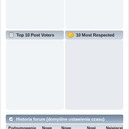
Top 10 Post Voters
10 Most Respected
Historia forum (domyślne ustawienia czasu)
Podsumowanie
Nowe
Nowe
Nowi
Najwięcej