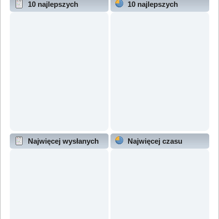
10 najlepszych
10 najlepszych
wątków (wg odpowiedzi)
wątków (wg wyświetleń)
Najwięcej wysłanych
Najwięcej czasu
wątków
online