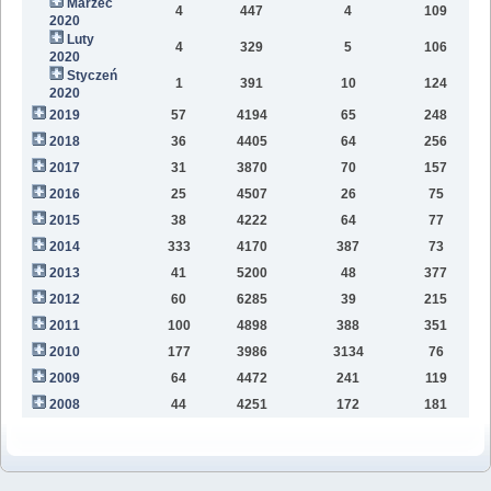
Marzec
4
447
4
109
2020
Luty
4
329
5
106
2020
Styczeń
1
391
10
124
2020
2019
57
4194
65
248
6
2018
36
4405
64
256
2
2017
31
3870
70
157
2016
25
4507
26
75
2015
38
4222
64
77
2014
333
4170
387
73
2013
41
5200
48
377
2012
60
6285
39
215
2011
100
4898
388
351
2010
177
3986
3134
76
2009
64
4472
241
119
2008
44
4251
172
181