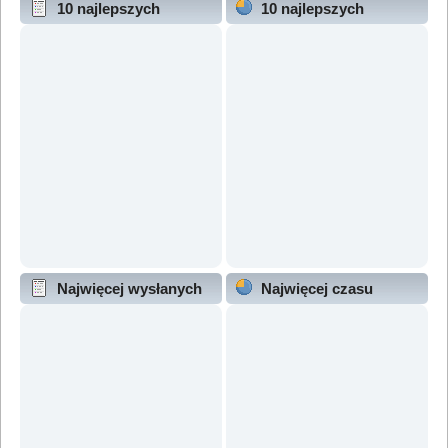
10 najlepszych
10 najlepszych
wątków (wg odpowiedzi)
wątków (wg wyświetleń)
Najwięcej wysłanych
Najwięcej czasu
wątków
online