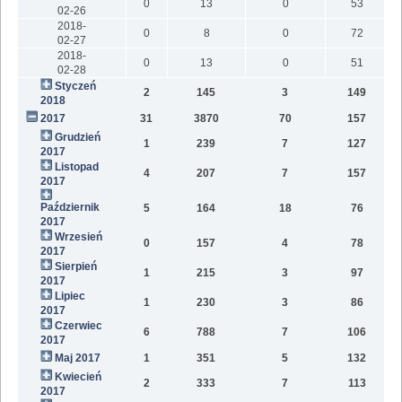
0
13
0
53
02-26
2018-
0
8
0
72
02-27
2018-
0
13
0
51
02-28
Styczeń
2
145
3
149
2018
2017
31
3870
70
157
Grudzień
1
239
7
127
2017
Listopad
4
207
7
157
2017
Październik
5
164
18
76
2017
Wrzesień
0
157
4
78
2017
Sierpień
1
215
3
97
2017
Lipiec
1
230
3
86
2017
Czerwiec
6
788
7
106
2017
Maj 2017
1
351
5
132
Kwiecień
2
333
7
113
2017