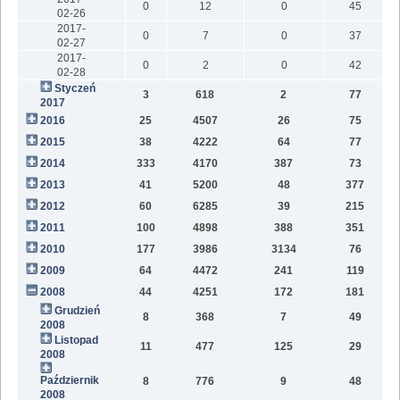
0
12
0
45
02-26
2017-
0
7
0
37
02-27
2017-
0
2
0
42
02-28
Styczeń
3
618
2
77
2017
2016
25
4507
26
75
2015
38
4222
64
77
2014
333
4170
387
73
2013
41
5200
48
377
2012
60
6285
39
215
2011
100
4898
388
351
2010
177
3986
3134
76
2009
64
4472
241
119
2008
44
4251
172
181
Grudzień
8
368
7
49
2008
Listopad
11
477
125
29
2008
Październik
8
776
9
48
2008