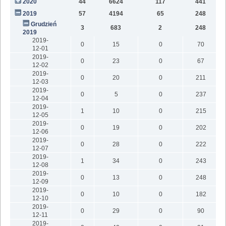
2020
44
6624
117
441
9
2019
57
4194
65
248
6
Grudzień
3
683
2
248
2019
2019-
0
15
0
70
12-01
2019-
0
23
0
67
12-02
2019-
0
20
0
211
12-03
2019-
0
5
0
237
12-04
2019-
1
10
0
215
12-05
2019-
0
19
0
202
12-06
2019-
0
28
0
222
12-07
2019-
1
34
0
243
12-08
2019-
0
13
0
248
12-09
2019-
0
10
0
182
12-10
2019-
0
29
0
90
12-11
2019-