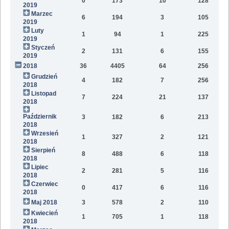
0
173
10
128
2019
Marzec
6
194
3
105
2019
Luty
1
94
1
225
2019
Styczeń
2
131
6
155
2019
2018
36
4405
64
256
2
Grudzień
4
182
7
256
2018
Listopad
7
224
21
137
2018
Październik
3
182
6
213
2018
Wrzesień
1
327
2
121
2018
Sierpień
8
488
6
118
2018
Lipiec
2
281
5
116
2018
Czerwiec
0
417
6
116
2018
Maj 2018
3
578
2
110
Kwiecień
1
705
1
118
2018