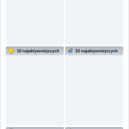
10 najaktywniejszych
10 najaktywniejszych
użytkowników
działów