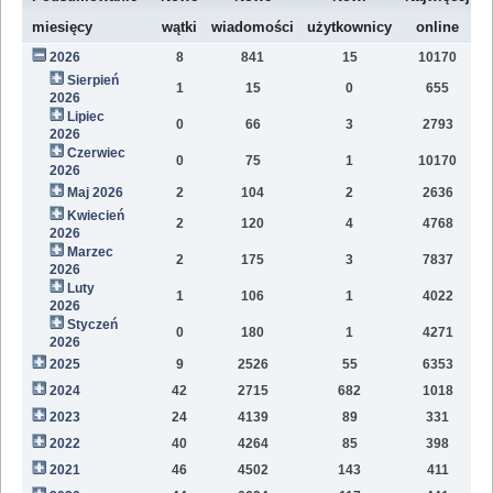
W
miesięcy
wątki
wiadomości
użytkownicy
online
2026
8
841
15
10170
8
Sierpień
1
15
0
655
2
2026
Lipiec
0
66
3
2793
1
2026
Czerwiec
0
75
1
10170
1
2026
Maj 2026
2
104
2
2636
1
Kwiecień
2
120
4
4768
1
2026
Marzec
2
175
3
7837
1
2026
Luty
1
106
1
4022
7
2026
Styczeń
0
180
1
4271
9
2026
2025
9
2526
55
6353
8
2024
42
2715
682
1018
4
2023
24
4139
89
331
1
2022
40
4264
85
398
1
2021
46
4502
143
411
9