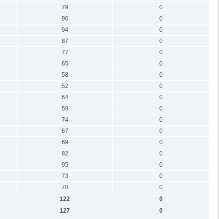
79
0
96
0
94
0
87
0
77
0
65
0
58
0
52
0
64
0
59
0
74
0
67
0
69
0
82
0
95
0
73
0
78
0
122
0
127
0