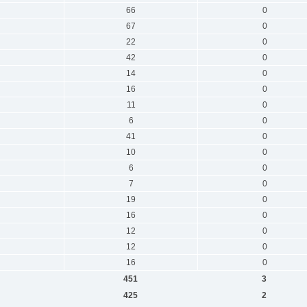
66
0
67
0
22
0
42
0
14
0
16
0
11
0
6
0
41
0
10
0
6
0
7
0
19
0
16
0
12
0
12
0
16
0
451
3
425
2