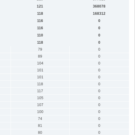
121
368078
118
168312
116
0
116
0
110
0
118
0
79
0
89
0
104
0
101
0
101
0
118
0
117
0
105
0
107
0
100
0
74
0
81
0
80
0