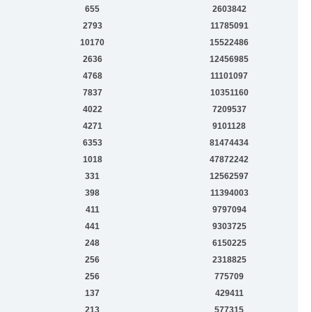
655
2603842
2793
11785091
10170
15522486
2636
12456985
4768
11101097
7837
10351160
4022
7209537
4271
9101128
6353
81474434
1018
47872242
331
12562597
398
11394003
411
9797094
441
9303725
248
6150225
256
2318825
256
775709
137
429411
213
577315