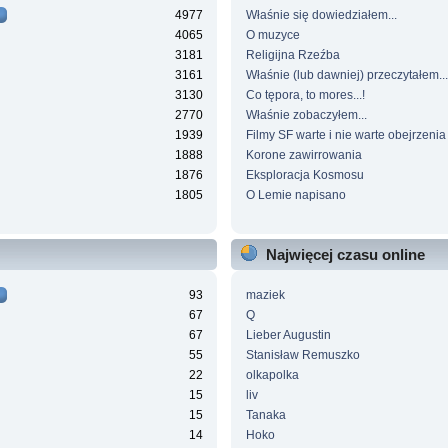
4977
Właśnie się dowiedziałem...
4065
O muzyce
3181
Religijna Rzeźba
3161
Właśnie (lub dawniej) przeczytałem...
3130
Co tępora, to mores...!
2770
Właśnie zobaczyłem...
1939
Filmy SF warte i nie warte obejrzenia
1888
Korone zawirrowania
1876
Eksploracja Kosmosu
1805
O Lemie napisano
Najwięcej czasu online
93
maziek
67
Q
67
Lieber Augustin
55
Stanisław Remuszko
22
olkapolka
15
liv
15
Tanaka
14
Hoko