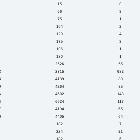
15
0
66
3
75
1
104
2
120
4
175
3
106
1
180
1
2526
55
2
2715
682
4
4139
89
0
4264
85
6
4502
143
4
6624
117
7
4194
65
6
4405
64
182
7
224
21
182
6