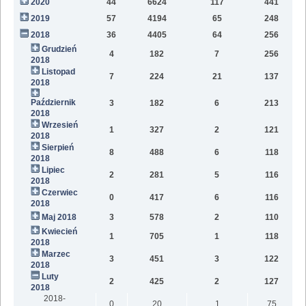
2020
44
6624
117
441
9
2019
57
4194
65
248
6
2018
36
4405
64
256
2
Grudzień
4
182
7
256
2018
Listopad
7
224
21
137
2018
Październik
3
182
6
213
2018
Wrzesień
1
327
2
121
2018
Sierpień
8
488
6
118
2018
Lipiec
2
281
5
116
2018
Czerwiec
0
417
6
116
2018
Maj 2018
3
578
2
110
Kwiecień
1
705
1
118
2018
Marzec
3
451
3
122
2018
Luty
2
425
2
127
2018
2018-
0
20
1
75