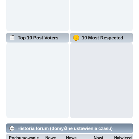
Top 10 Post Voters
10 Most Respected
Historia forum (domyślne ustawienia czasu)
Podsumowanie
Nowe
Nowe
Nowi
Najwięcej