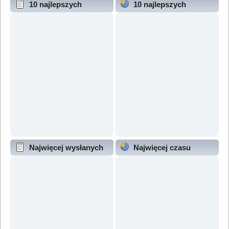
10 najlepszych
10 najlepszych
wątków (wg odpowiedzi)
wątków (wg wyświetleń)
Najwięcej wysłanych
Najwięcej czasu
wątków
online