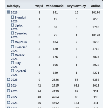
W
miesięcy
wątki
wiadomości
użytkownicy
online
2026
8
841
15
10170
8
Sierpień
1
15
0
655
2
2026
Lipiec
0
66
3
2793
1
2026
Czerwiec
0
75
1
10170
1
2026
Maj 2026
2
104
2
2636
1
Kwiecień
2
120
4
4768
1
2026
Marzec
2
175
3
7837
1
2026
Luty
1
106
1
4022
7
2026
Styczeń
0
180
1
4271
9
2026
2025
9
2526
55
6353
8
2024
42
2715
682
1018
4
2023
24
4139
89
331
1
2022
40
4264
85
398
1
2021
46
4502
143
411
9