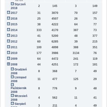
Styczeń
2
145
3
149
2018
2017
31
3870
70
157
2016
25
4507
26
75
2015
38
4222
64
77
2014
333
4170
387
73
2013
41
5200
48
377
2012
60
6285
39
215
2011
100
4898
388
351
2010
177
3986
3134
76
2009
64
4472
241
119
2008
44
4251
172
181
Grudzień
8
368
7
49
2008
Listopad
11
477
125
29
2008
Październik
8
776
9
48
2008
Wrzesień
4
562
11
41
2008
Sierpień
3
211
4
49