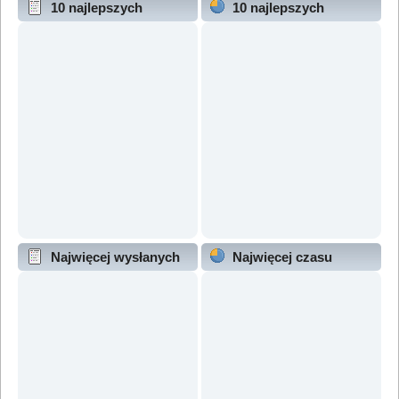
10 najlepszych
10 najlepszych
wątków (wg odpowiedzi)
wątków (wg wyświetleń)
Najwięcej wysłanych
Najwięcej czasu
wątków
online