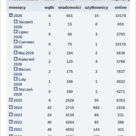
W
miesięcy
wątki
wiadomości
użytkownicy
online
2026
8
841
15
10170
8
Sierpień
1
15
0
655
2
2026
Lipiec
0
66
3
2793
1
2026
Czerwiec
0
75
1
10170
1
2026
Maj 2026
2
104
2
2636
1
Kwiecień
2
120
4
4768
1
2026
Marzec
2
175
3
7837
1
2026
Luty
1
106
1
4022
7
2026
Styczeń
0
180
1
4271
9
2026
2025
9
2526
55
6353
8
2024
42
2715
682
1018
4
2023
24
4139
89
331
1
2022
40
4264
85
398
1
2021
46
4502
143
411
9