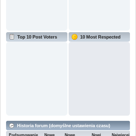
Top 10 Post Voters
10 Most Respected
Historia forum (domyślne ustawienia czasu)
Podsumowanie
Nowe
Nowe
Nowi
Najwięcej