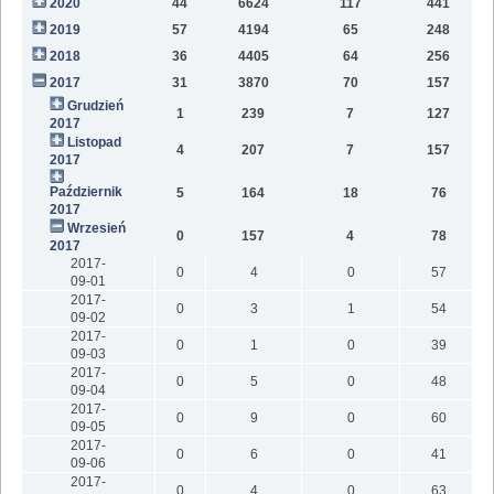
2020
44
6624
117
441
9
2019
57
4194
65
248
6
2018
36
4405
64
256
2
2017
31
3870
70
157
Grudzień
1
239
7
127
2017
Listopad
4
207
7
157
2017
Październik
5
164
18
76
2017
Wrzesień
0
157
4
78
2017
2017-
0
4
0
57
09-01
2017-
0
3
1
54
09-02
2017-
0
1
0
39
09-03
2017-
0
5
0
48
09-04
2017-
0
9
0
60
09-05
2017-
0
6
0
41
09-06
2017-
0
4
0
63