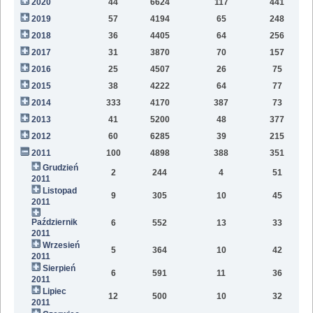
2020
44
6624
117
441
9
2019
57
4194
65
248
6
2018
36
4405
64
256
2
2017
31
3870
70
157
2016
25
4507
26
75
2015
38
4222
64
77
2014
333
4170
387
73
2013
41
5200
48
377
2012
60
6285
39
215
2011
100
4898
388
351
Grudzień
2
244
4
51
2011
Listopad
9
305
10
45
2011
Październik
6
552
13
33
2011
Wrzesień
5
364
10
42
2011
Sierpień
6
591
11
36
2011
Lipiec
12
500
10
32
2011