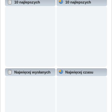
10 najlepszych
10 najlepszych
wątków (wg odpowiedzi)
wątków (wg wyświetleń)
Najwięcej wysłanych
Najwięcej czasu
wątków
online