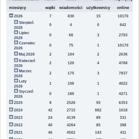
W
miesięcy
wątki
wiadomości
użytkownicy
online
2026
7
830
15
10170
7
Sierpień
0
4
0
642
1
2026
Lipiec
0
66
3
2793
1
2026
Czerwiec
0
75
1
10170
1
2026
Maj 2026
2
104
2
2636
1
Kwiecień
2
120
4
4768
1
2026
Marzec
2
175
3
7837
1
2026
Luty
1
106
1
4022
7
2026
Styczeń
0
180
1
4271
9
2026
2025
9
2526
55
6353
8
2024
42
2715
682
1018
4
2023
24
4139
89
331
1
2022
40
4264
85
398
1
2021
46
4502
143
411
9