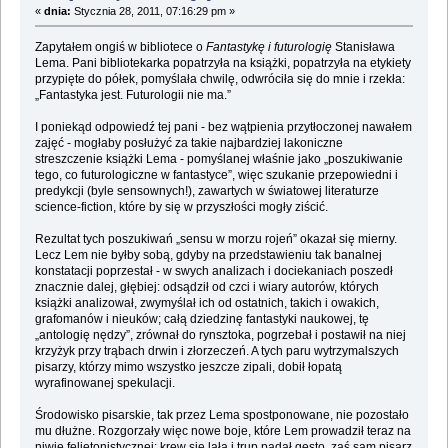
«
dnia:
Stycznia 28, 2011, 07:16:29 pm »
Zapytałem ongiś w bibliotece o
Fantastykę i futurologię
Stanisława
Lema. Pani bibliotekarka popatrzyła na książki, popatrzyła na etykiety
przypięte do półek, pomyślała chwilę, odwróciła się do mnie i rzekła:
„Fantastyka jest. Futurologii nie ma.”
I poniekąd odpowiedź tej pani - bez wątpienia przytłoczonej nawałem
zajęć - mogłaby posłużyć za takie najbardziej lakoniczne
streszczenie książki Lema - pomyślanej właśnie jako „poszukiwanie
tego, co futurologiczne w fantastyce”, więc szukanie przepowiedni i
predykcji (byle sensownych!), zawartych w światowej literaturze
science-fiction, które by się w przyszłości mogły ziścić.
Rezultat tych poszukiwań „sensu w morzu rojeń” okazał się mierny.
Lecz Lem nie byłby sobą, gdyby na przedstawieniu tak banalnej
konstatacji poprzestał - w swych analizach i dociekaniach poszedł
znacznie dalej, głębiej: odsądził od czci i wiary autorów, których
książki analizował, zwymyślał ich od ostatnich, takich i owakich,
grafomanów i nieuków; całą dziedzinę fantastyki naukowej, tę
„antologię nędzy”, zrównał do rynsztoka, pogrzebał i postawił na niej
krzyżyk przy trąbach drwin i złorzeczeń. A tych paru wytrzymalszych
pisarzy, którzy mimo wszystko jeszcze zipali, dobił łopatą
wyrafinowanej spekulacji.
Środowisko pisarskie, tak przez Lema spostponowane, nie pozostało
mu dłużne. Rozgorzały więc nowe boje, które Lem prowadził teraz na
niwie felietonistycznej: krew się lała i trup padał gęsto, zaś sam pisarz