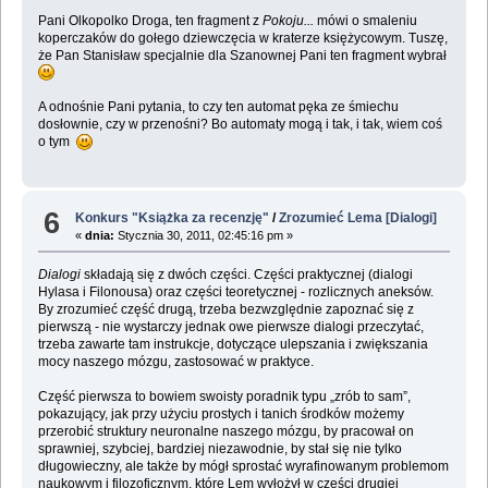
Pani Olkopolko Droga, ten fragment z
Pokoju...
mówi o smaleniu
koperczaków do gołego dziewczęcia w kraterze księżycowym. Tuszę,
że Pan Stanisław specjalnie dla Szanownej Pani ten fragment wybrał
A odnośnie Pani pytania, to czy ten automat pęka ze śmiechu
dosłownie, czy w przenośni? Bo automaty mogą i tak, i tak, wiem coś
o tym
6
Konkurs "Książka za recenzję"
/
Zrozumieć Lema [Dialogi]
«
dnia:
Stycznia 30, 2011, 02:45:16 pm »
Dialogi
składają się z dwóch części. Części praktycznej (dialogi
Hylasa i Filonousa) oraz części teoretycznej - rozlicznych aneksów.
By zrozumieć część drugą, trzeba bezwzględnie zapoznać się z
pierwszą - nie wystarczy jednak owe pierwsze dialogi przeczytać,
trzeba zawarte tam instrukcje, dotyczące ulepszania i zwiększania
mocy naszego mózgu, zastosować w praktyce.
Część pierwsza to bowiem swoisty poradnik typu „zrób to sam”,
pokazujący, jak przy użyciu prostych i tanich środków możemy
przerobić struktury neuronalne naszego mózgu, by pracował on
sprawniej, szybciej, bardziej niezawodnie, by stał się nie tylko
długowieczny, ale także by mógł sprostać wyrafinowanym problemom
naukowym i filozoficznym, które Lem wyłożył w części drugiej