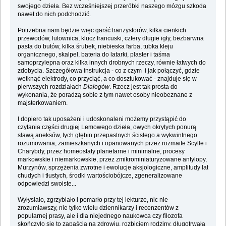
swojego dzieła. Bez wcześniejszej przeróbki naszego mózgu szkoda
nawet do nich podchodzić.
Potrzebna nam będzie więc garść tranzystorów, kilka cienkich
przewodów, lutownica, klucz francuski, cztery długie igły, bezbarwna
pasta do butów, kilka śrubek, niebieska farba, tubka kleju
organicznego, skalpel, bateria do latarki, plaster i taśma
samoprzylepna oraz kilka innych drobnych rzeczy, równie łatwych do
zdobycia. Szczegółowa instrukcja - co z czym i jak połączyć, gdzie
wetknąć elektrody, co przyciąć, a co dosztukować - znajduje się w
pierwszych rozdziałach
Dialogów
. Rzecz jest tak prosta do
wykonania, że poradzą sobie z tym nawet osoby nieobeznane z
majsterkowaniem.
I dopiero tak uposażeni i udoskonaleni możemy przystąpić do
czytania części drugiej Lemowego dzieła, owych okrytych ponurą
sławą aneksów, tych głębin przepastnych ścisłego a wykwintnego
rozumowania, zamieszkanych i opanowanych przez rozmaite Scylle i
Charybdy, przez homeostaty planetarne i minimalne, procesy
markowskie i niemarkowskie, przez zmikrominiaturyzowane antylopy,
Murzynów, sprzężenia zwrotne i ewolucje aksjologiczne, amplitudy lat
chudych i tłustych, środki wartościobójcze, zgeneralizowane
odpowiedzi swoiste...
Wyłysiało, zgrzybiało i pomarło przy tej lekturze, nic nie
zrozumiawszy, nie tylko wielu dziennikarzy i recenzentów z
popularnej prasy, ale i dla niejednego naukowca czy filozofa
skończyło się to zapaścią na zdrowiu, rozbiciem rodziny, długotrwałą