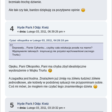
brzmiało trochę dziwnie.
Ale tak czy tak, bardzo dziękuję za pozytywne opinie
4
Hyde Park
/
Odp: Kwiz
«
dnia:
Lutego 03, 2011, 06:39:26 pm »
Cytat: olkapolka w Lutego 03, 2011, 04:26:10 pm
Doprawdy... Panie Cyfranku...czyżby cała edukacja poszła na marne?
Wypisywanie takowych insynuacyj nie przystoi wychowankowi zacnego
Trurla;)
Ojejku, Pani Olkopolko, Pani ma chyba zbyt idealistyczne
wyobrażenie o Wujku Trurlu
A zagadka jest trudna. Znalazłem już żmiję na żółwiu tudzież żółwie
jednostkowe, ale kobiety w podobnej sytuacji nie przypominam sobie.
Coś mi mówi, że mogłem nie czytać tego znamienitego dzieła
5
Hyde Park
/
Odp: Kwiz
«
dnia:
Lutego 03, 2011, 03:19:32 pm »