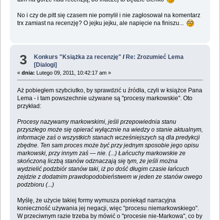
No i czy de.pitt się czasem nie pomylił i nie zagłosował na komentarz
trx zamiast na recenzję? O jejku jejku, ale napięcie na finiszu...
3
Konkurs "Książka za recenzję"
/
Re: Zrozumieć Lema
[Dialogi]
«
dnia:
Lutego 09, 2011, 10:42:17 am »
Aż pobiegłem szybciutko, by sprawdzić u źródła, czyli w książce Pana
Lema - i tam powszechnie używane są "procesy markowskie". Oto
przykład:
Procesy nazywamy markowskimi, jeśli przepowiednia stanu
przyszłego może się opierać wyłącznie na wiedzy o stanie aktualnym,
informacje zaś o wszystkich stanach wcześniejszych są dla predykcji
zbędne. Ten sam proces może być przy jednym sposobie jego opisu
markowski, przy innym zaś — nie. (...) Łańcuchy markowskie ze
skończoną liczbą stanów odznaczają się tym, że jeśli można
wydzielić podzbiór stanów taki, iż po dość długim czasie łańcuch
zejdzie z dodatnim prawdopodobieństwem w jeden ze stanów owego
podzbioru (...)
Myślę, że użycie takiej formy wymusza poniekąd narracyjna
konieczność używania jej negacji, więc "procesu niemarkowskiego".
W przeciwnym razie trzeba by mówić o "procesie nie-Markowa", co by