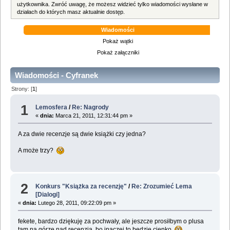
użytkownika. Zwróć uwagę, że możesz widzieć tylko wiadomości wysłane w
działach do których masz aktualnie dostęp.
Wiadomości
Pokaż wątki
Pokaż załączniki
Wiadomości - Cyfranek
Strony: [
1
]
1
Lemosfera
/
Re: Nagrody
«
dnia:
Marca 21, 2011, 12:31:44 pm »
A za dwie recenzje są dwie książki czy jedna?
A może trzy?
2
Konkurs "Książka za recenzję"
/
Re: Zrozumieć Lema
[Dialogi]
«
dnia:
Lutego 28, 2011, 09:22:09 pm »
fekete, bardzo dziękuję za pochwały, ale jeszcze prosiłbym o plusa
tam na górze nad recenzją, bo inaczej to będzie cienko