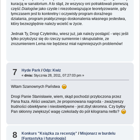
kuracją w sanatorium. A to stąd, że wszyscy oni potraktowali pierwszą
część
Dialogów
jako czyste i niezobowiązujące teoretyzowanie, gdy
tymczasem jest to konkretny i oczywisty program doraźnego
działania, program praktycznego doskonalenia własnego jestestwa,
który bezwzględnie należy wcielić w życie.
Jednak Ty, Drogi Czytelniku, wiesz już, jak należy postąpić - więc jeśli
tylko przyłożysz się do rzeczy sumiennie i skrupulatnie, ze
zrozumieniem Lema nie będziesz miał najmniejszych problemów!
7
Hyde Park
/
Odp: Kwiz
«
dnia:
Stycznia 28, 2011, 07:27:03 pm »
Witam Szanownych Państwa
Drogi Panie Stanisławie, wiem, skąd pochodzi przytoczona przez
Pana fraza. Aliści uważam, że proponowana nagroda - zważywszy
trudności obiektywne i nieobiektywne - jest zbyt skromna. Czy byłby
Pan skłonny zwiększyć wagę czekolady do pół kilograma netto?
8
Konkurs "Książka za recenzję"
/
Misjonarz w burdelu
[Fantastyka i futurologia]