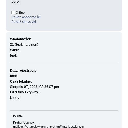
Juror
Offline
Pokaż wiadomości
Pokaż statystyki
Wiadomości:
21 (brak na dzień)
Wiek:
brak
Data rejestracji:
brak
Czas lokalny:
Sierpnia 07, 2026, 03:36:07 pm
Ostatnio aktywny:
Nigdy
Podpis:
Prohor Utishev,
mailbox@stanislawlem.ru, prohor@stanislawlem.ru