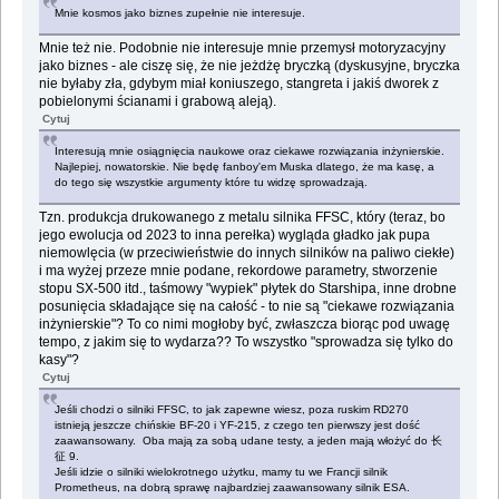
Mnie kosmos jako biznes zupełnie nie interesuje.
Mnie też nie. Podobnie nie interesuje mnie przemysł motoryzacyjny
jako biznes - ale ciszę się, że nie jeżdżę bryczką (dyskusyjne, bryczka
nie byłaby zła, gdybym miał koniuszego, stangreta i jakiś dworek z
pobielonymi ścianami i grabową aleją).
Cytuj
Interesują mnie osiągnięcia naukowe oraz ciekawe rozwiązania inżynierskie.
Najlepiej, nowatorskie. Nie będę fanboy'em Muska dlatego, że ma kasę, a
do tego się wszystkie argumenty które tu widzę sprowadzają.
Tzn. produkcja drukowanego z metalu silnika FFSC, który (teraz, bo
jego ewolucja od 2023 to inna perełka) wygląda gładko jak pupa
niemowlęcia (w przeciwieństwie do innych silników na paliwo ciekłe)
i ma wyżej przeze mnie podane, rekordowe parametry, stworzenie
stopu SX-500 itd., taśmowy "wypiek" płytek do Starshipa, inne drobne
posunięcia składające się na całość - to nie są "ciekawe rozwiązania
inżynierskie"? To co nimi mogłoby być, zwłaszcza biorąc pod uwagę
tempo, z jakim się to wydarza?? To wszystko "sprowadza się tylko do
kasy"?
Cytuj
Jeśli chodzi o silniki FFSC, to jak zapewne wiesz, poza ruskim RD270
istnieją jeszcze chińskie BF-20 i YF-215, z czego ten pierwszy jest dość
zaawansowany. Oba mają za sobą udane testy, a jeden mają włożyć do 长
征 9.
Jeśli idzie o silniki wielokrotnego użytku, mamy tu we Francji silnik
Prometheus, na dobrą sprawę najbardziej zaawansowany silnik ESA.