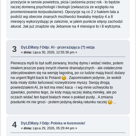
przeżycie w sensie powietrza, picia i jedzenia przez rok - to będzie
raczej domeną psychologii i biologii (zwłaszcza ze względu na
promieniowanie korpuskularne). Opozycje są co 2 z hakiem lata a
podróż wg obecnie znanych możliwości trwałaby między 4 a 8
miesięcy wykorzystując je zależnie, w jakim punkcie elipsy zachodzi
akurat. Jak już znajdzie się Jebanow na 4 miesiące to i 8 wytrzyma.
3
DyLEMaty
/
Odp: AI - przerażająca (?) wizja
«
dnia:
Lipca 30, 2026, 12:55:36 pm »
Pierwsza myśl to był sufit zerwany, trochę dymu i widać niebo, potem
miałem jeszcze parę innych równie dramatycznych - ale ostatecznie
zdecydowałem się na wersję łagodną, po co ludzie mają tracić dulary
na urgent flight back to Poland
. Zapomniałem jedynie, że wokół
kota miały dziko tańcować rozwydrzone myszy. Swoją drogą
powiedziałem AI, że kot ma mieć kaca - i wg mnie uchwyciła to
zjawisko, pomimo tego, że koty mają raczej słabą mimikę, ale po
oczach widać ten tupot białych mew o pokład pusty... A zmiana
piastunki mi nie grozi - jestem jedyną deską ratunku raczej
...
4
DyLEMaty
/
Odp: Polska w kosmosie!
«
dnia:
Lipca 29, 2026, 05:29:44 pm »