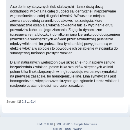
A co do lin syntetycznych (lub stalowych) - tam z dużą dozą
dokładności włókna na całej długości są identyczne i nieprzerwane
więc nośność na całej długości również. Wówczas o miejscu
zerwania decydują czynniki dodatkowe, np. zagięcia, które
mechanicznie osłabiają włókna dokładnie tak jak wyginanie drutu
prowadzi w końcu do jego złamania. Zagięcia dynamiczne
(przesuwanie na bloczku) lub tylko zmiana kierunku pod obciążeniem
(miażdżenie wewnętrznych włókien przez zewnętrzne) plus tarcie
między włóknami. Im grubsza lina tym bardziej powyginane są w
efekcie włókna w splocie i to powoduje ich osłabienie w stosunku do
sumarycznej nośności prostych włókien.
Dla lin naturalnych wielostopniowe skręcanie (np. najpierw sznurki
bezpośrednio z włókien, potem kilka sznurków skręconych w linki i
potem kilka linek skręconych w linę) powoduje wzrost wytrzymałości
na pierwszej zasadzie, bo homogenizuje linę. Lina syntetyczna jest
homogeniczna, więc pierwsze skrzypce gra zginanie i tarcie włókien i
następuje utrata nośności na drugiej zasadzie.
Strony: [
1
]
2
3
...
914
SMF 2.0.18
|
SMF © 2015
,
Simple Machines
XHTML
RSS
WAP2