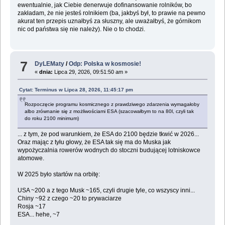
ewentualnie, jak Ciebie denerwuje dofinansowanie rolników, bo
zakładam, że nie jesteś rolnikiem (ba, jakbyś był, to prawie na pewno
akurat ten przepis uznałbyś za słuszny, ale uważałbyś, że górnikom
nic od państwa się nie należy). Nie o to chodzi.
7
DyLEMaty
/
Odp: Polska w kosmosie!
«
dnia:
Lipca 29, 2026, 09:51:50 am »
Cytat: Terminus w Lipca 28, 2026, 11:45:17 pm
Rozpoczęcie programu kosmicznego z prawdziwego zdarzenia wymagałoby
albo zrównanie się z możliwościami ESA (szacowałbym to na 80l, czyli tak
do roku 2100 minimum)
... z tym, że pod warunkiem, że ESA do 2100 będzie tkwić w 2026...
Oraz mając z tyłu głowy, że ESA tak się ma do Muska jak
wypożyczalnia rowerów wodnych do stoczni budującej lotniskowce
atomowe.
W 2025 było startów na orbitę:
USA ~200 a z tego Musk ~165, czyli drugie tyle, co wszyscy inni...
Chiny ~92 z czego ~20 to prywaciarze
Rosja ~17
ESA... hehe, ~7