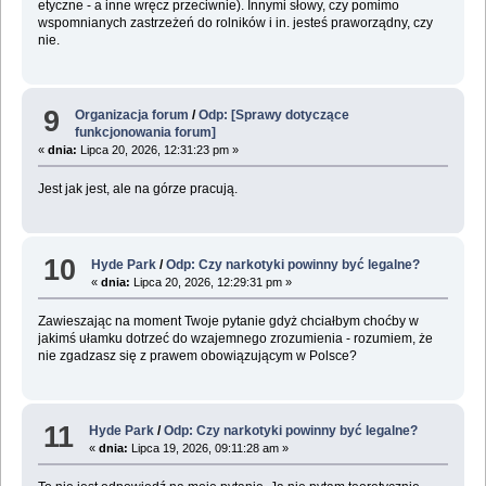
etyczne - a inne wręcz przeciwnie). Innymi słowy, czy pomimo
wspomnianych zastrzeżeń do rolników i in. jesteś praworządny, czy
nie.
9
Organizacja forum
/
Odp: [Sprawy dotyczące
funkcjonowania forum]
«
dnia:
Lipca 20, 2026, 12:31:23 pm »
Jest jak jest, ale na górze pracują.
10
Hyde Park
/
Odp: Czy narkotyki powinny być legalne?
«
dnia:
Lipca 20, 2026, 12:29:31 pm »
Zawieszając na moment Twoje pytanie gdyż chciałbym choćby w
jakimś ułamku dotrzeć do wzajemnego zrozumienia - rozumiem, że
nie zgadzasz się z prawem obowiązującym w Polsce?
11
Hyde Park
/
Odp: Czy narkotyki powinny być legalne?
«
dnia:
Lipca 19, 2026, 09:11:28 am »