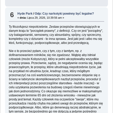
6
Hyde Park
/
Odp: Czy narkotyki powinny być legalne?
«
dnia:
Lipca 29, 2026, 10:39:56 am »
Ty filozofujesz niepotrzebnie. Zestaw przepisów obowiązujących w
danym kraju to "porządek prawny", z definicji. Czy on jest "porządny",
czy bałaganiarski, sensowny, czy absurdalny, spójny, czy sprzeczny,
kompletny czy z dziurami - to inna sprawa. Jest jaki jest i albo mu się
ktoś, funkcjonując, podporządkowuje, albo jest przestępcą.
Nie o to przecież pytam, czy z tym, czy z tamtym, np. z
dofinansowaniem rolników, się nie zgadzasz. Wątpię aby istniał
człowiek (może Kobyszczę), który w pełni akceptowałby wszystkie
przepisy prawa. Przeciwnie, sądzę, że negatywnie ocenia się, będąc
praworządnym, te przepisy, które utrudniają niepotrzebnie życie, jak
na przykład mi utrudnia życie, kradnąc czas, który mógłbym
przeznaczyć na coś wartościowszego, bezsensowne obijanie się o
ściany w labiryncie skomplikowanych nazbyt przepisów, procedur (i
ich interpretacji przez poszczególne starostwa - każde inaczej) - w
celu uzyskania pozwolenia na budowę czegoś równie niewinnego
jak dom jednorodzinny. Co okazuje się niemożliwe w maksymalnym
ustawowym terminie 65 dni od złożenia wniosku - nieważne jak
prosty jest temat. Każdy człowiek ma oczywiście "swoje", które mu
przeszkadza i każdy chyba ma jakieś uwagi do przepisów, którym się
podporządkowuje. Albo, które go denerwują raczej abstrakcyjnie, w
tym sensie, że bezpośrednio go nie dotyczą a jedynie pośrednio