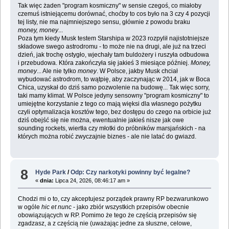
Tak więc żaden "program kosmiczny" w sensie czegoś, co miałoby
czemuś istniejącemu dorównać, choćby to cos było na 3 czy 4 pozycji
tej listy, nie ma najmniejszego sensu, głównie z powodu braku
money, money
...
Poza tym kiedy Musk testem Starshipa w 2023 rozpylił najistotniejsze
składowe swego astrodromu - to może nie na drugi, ale już na trzeci
dzień, jak trochę ostygło, wjechały tam buldożery i ruszyła odbudowa
i przebudowa. Która zakończyła się jakieś 3 miesiące później.
Money,
money
... Ale nie tylko
money
. W Polsce, jakby Musk chciał
wybudować astrodrom, to wątpię, aby zaczynając w 2014, jak w Boca
Chica, uzyskał do dziś samo pozwolenie na budowę... Tak więc sorry,
taki mamy klimat. W Polsce jedyny sensowny "program kosmiczny" to
umiejętne korzystanie z tego co mają więksi dla własnego pożytku
czyli optymalizacja kosztów tego, bez dostępu do czego na orbicie już
dziś obejść się nie można, ewentualnie jakieś nisze jak owe
sounding rockets, wiertła czy młotki do próbników marsjańskich - na
których można robić zwyczajnie biznes - ale nie latać do gwiazd.
8
Hyde Park
/
Odp: Czy narkotyki powinny być legalne?
«
dnia:
Lipca 24, 2026, 08:46:17 am »
Chodzi mi o to, czy akceptujesz porządek prawny RP bezwarunkowo
w ogóle
hic et nunc
- jako zbiór wszystkich przepisów obecnie
obowiązujących w RP. Pomimo że tego że częścią przepisów się
zgadzasz, a z częścią nie (uważając jedne za słuszne, celowe,