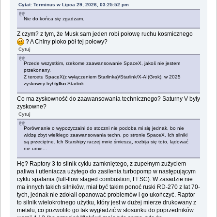
Cytat: Terminus w Lipca 29, 2026, 03:25:52 pm
Nie do końca się zgadzam.
Z czym? z tym, że Musk sam jeden robi połowę ruchu kosmicznego
? A Chiny pioko pół tej połowy?
Cytuj
Przede wszystkim, rzekome zaawansowanie SpaceX, jakoś nie jestem
przekonany.
Z tercetu SpaceX(z wyłączeniem Starlinka)/Starlink/X-AI(Grok), w 2025
zyskowny był
tylko
Starlink.
Co ma zyskowność do zaawansowania technicznego? Saturny V były
zyskowne?
Cytuj
Porównanie o wypożyczalni do stoczni nie podoba mi się jednak, bo nie
widzę zbyt wielkiego zaawansowania techn. po stronie SpaceX. Ich silniki
są przeciętne. Ich Starshipy raczej mnie śmieszą, rozbija się toto, lądować
nie umie...
Hę? Raptory 3 to silnik cyklu zamkniętego, z zupełnym zużyciem
paliwa i utleniacza użytego do zasilenia turbopomp w następującym
cyklu spalania (full-flow staged combustion, FFSC). W zasadzie nie
ma innych takich silników, miał być takim ponoć ruski RD-270 z lat 70-
tych, jednak nie zdołali opanować problemów i go ukończyć. Raptor
to silnik wielokrotnego użytku, który jest w dużej mierze drukowany z
metalu, co pozwoliło go tak wygładzić w stosunku do poprzedników