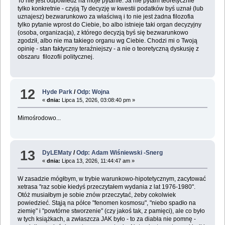
To nie jest odpowiedź na moje pytanie. Ja nie pytam teoretycznie
tylko konkretnie - czyją Ty decyzję w kwestii podatków byś uznał (lub
uznajesz) bezwarunkowo za właściwą i to nie jest żadna filozofia
tylko pytanie wprost do Ciebie, bo albo istnieje taki organ decyzyjny
(osoba, organizacja), z którego decyzją byś się bezwarunkowo
zgodził, albo nie ma takiego organu wg Ciebie. Chodzi mi o Twoją
opinię - stan faktyczny teraźniejszy - a nie o teoretyczną dyskusję z
obszaru filozofii politycznej.
12
Hyde Park
/
Odp: Wojna
«
dnia:
Lipca 15, 2026, 03:08:40 pm »
Mimośrodowo...
13
DyLEMaty
/
Odp: Adam Wiśniewski -Snerg
«
dnia:
Lipca 13, 2026, 11:44:47 am »
W zasadzie mógłbym, w trybie warunkowo-hipotetycznym, zacytować
xetrasa "raz sobie kiedyś przeczytałem wydania z lat 1976-1980".
Otóż musiałbym je sobie znów przeczytać, żeby cokolwiek
powiedzieć. Stąją na półce "fenomen kosmosu", "niebo spadło na
ziemię" i "powtórne stworzenie" (czy jakoś tak, z pamięci), ale co było
w tych książkach, a zwłaszcza JAK było - to za diabła nie pomnę -