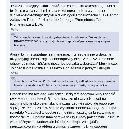
Jeśli za "istniejący" silnik uznać taki, co poleciał w kosmos (nawet nie
to, że p o w t a r z a l n i e lata w kosmos) to nie ma żadnego innego
silnika wielokrotnego użytku o takim cyklu i możliwościach jak Raptor,
zwłaszcza Raptor 3. Nie ma też żadnego "Prometeusza" ani
Prometeusza w ESA.
Cytuj
Tak to wygląda z naukowo-inżynierskiego pkt. widzenia. Jak wygląda z
PRAKTYCZNEGO, tj. czy znajdzie się bogaty, naćpany ketaminą książe-
faszysta...
Akurat to mnie zupełnie nie interesuje, interesuje mnie wyłącznie
inżynieryjny, techniczny i technologiczny efekt. A co ESA sam sobie
odpowiedziałeś - ESA nie może, bo porażka wyborcza. A Musk może.
To dość istotna różnica niezależnie od zdania o jednym i drugim.
Cytuj
Jeśli chodzi o Marsa i 2035: zobacz sobie tabelę odległości Ziemii od
słońca
Marsa na następne 15 lat, a zrozumiesz, że już praktycznie po ptokach.
Przecież to ma być one-way ticket. Będą tam hodować kury i sadzić
pyry. A serio - ponieważ Starship jeszcze nie wszedł nawet na
stabilną orbitę okołoziemską to można rzec wszystko ale osobiście
sądzę, że technicznie, w sensie wysłania dopracowanego Starshipa
na orbitę Marsa jest to spokojnie możliwe, testują już tankowanie w
kosmosie itd. Zupełnie inna sprawa to czy i kiedy polecą tym ludzie - z
wielu różnych powodów, ale też nie z takiego, że to jakiś
nierozwiązywalny problem techniczny zapewnić kilku osobom