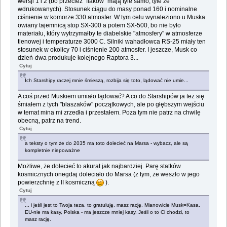
wersji 1 i 2 (bo przecież "flaków" mają tyle samo, tyle że
wdrukowanych). Stosunek ciągu do masy ponad 160 i nominalne
ciśnienie w komorze 330 atmosfer. W tym celu wynaleziono u Muska
owiany tajemnicą stop SX-300 a potem SX-500, bo nie było
materiału, który wytrzymałby te diabelskie "atmosfery" w atmosferze
tlenowej i temperaturze 3000 C. Silniki wahadłowca RS-25 miały ten
stosunek w okolicy 70 i ciśnienie 200 atmosfer. I jeszcze, Musk co
dzień-dwa produkuje kolejnego Raptora 3...
Cytuj
Ich Starshipy raczej mnie śmieszą, rozbija się toto, lądować nie umie...
A coś przed Muskiem umiało lądować? A co do Starshipów ja też się
śmiałem z tych "blaszaków" początkowych, ale po głębszym wejściu
w temat mina mi zrzedła i przestałem. Poza tym nie patrz na chwilę
obecną, patrz na trend.
Cytuj
a teksty o tym że do 2035 ma toto dolecieć na Marsa - wybacz, ale są
kompletnie niepoważne
Możliwe, że dolecieć to akurat jak najbardziej. Parę statków
kosmicznych onegdaj doleciało do Marsa (z tym, że weszło w jego
powierzchnię z II kosmiczną
).
Cytuj
... i jeśli jest to Twoja teza, to gratuluję, masz rację. Mianowicie Musk=Kasa,
EU-nie ma kasy, Polska - ma jeszcze mniej kasy. Jeśli o to Ci chodzi, to
masz rację.