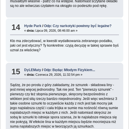
musiałbym właśnie - patrz co na wstępie. Natomiast sczytane okładki
są no ale wówczas czytałem na okrągło co podeszło pod rękę.
14
Hyde Park
/
Odp: Czy narkotyki powinny być legalne?
«
dnia:
Lipca 09, 2026, 08:46:00 am »
Kto ma zdecydować, w kwestii wydatkowania zebranego podatku,
jaki cel jest etyczny? Ty konkretnie: czyją decyzję w takiej sprawie byś
uznał za właściwą?
15
DyLEMaty
/
Odp: Będąc Młodym Fizykiem...
«
dnia:
Czerwca 29, 2026, 11:32:54 pm »
Sądzę, że po prostu z góry zakładamy, że sznurek - składowa liny -
jest mniej więcej jednorodny. Tak nie jest. Ten "pierwszy sznurek" -
pierwszy czy też stopnia pierwszego, skręcony bezpośrednio z
włókien jest siłą rzeczy bardzo niejednorodny. Jeśli więc weźmiesz 3
takie osobne sznurki to oczywiście każdy z nich jest tak mocny jak
jego najsłabsza część i cała trójka w sumie ma nośność równą sumie
najsłabszych miejsc w każdym z nich. Jeśli natomiast skręcisz ze
sobą te sznurki to istnieje spora szansa, że te najsłabsze miejsca się
nie pokryją. W efekcie lina w każdym miejscu będzie mocniejsza niż
suma najsłabszych miejsc w tworzących ją sznurkach.