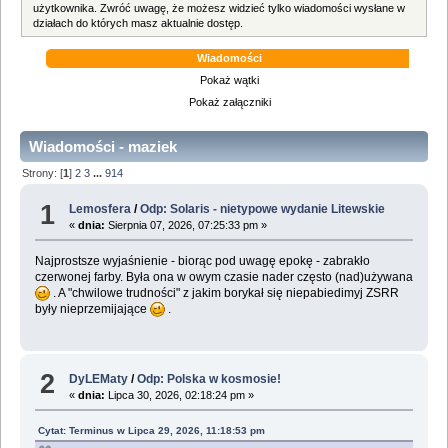
użytkownika. Zwróć uwagę, że możesz widzieć tylko wiadomości wysłane w
działach do których masz aktualnie dostęp.
Wiadomości
Pokaż wątki
Pokaż załączniki
Wiadomości - maziek
Strony: [
1
]
2
3
...
914
1
Lemosfera
/
Odp: Solaris - nietypowe wydanie Litewskie
«
dnia:
Sierpnia 07, 2026, 07:25:33 pm »
Najprostsze wyjaśnienie - biorąc pod uwagę epokę - zabrakło
czerwonej farby. Była ona w owym czasie nader często (nad)używana
. A "chwilowe trudności" z jakim borykał się niepabiedimyj ZSRR
były nieprzemijające
.
2
DyLEMaty
/
Odp: Polska w kosmosie!
«
dnia:
Lipca 30, 2026, 02:18:24 pm »
Cytat: Terminus w Lipca 29, 2026, 11:18:53 pm