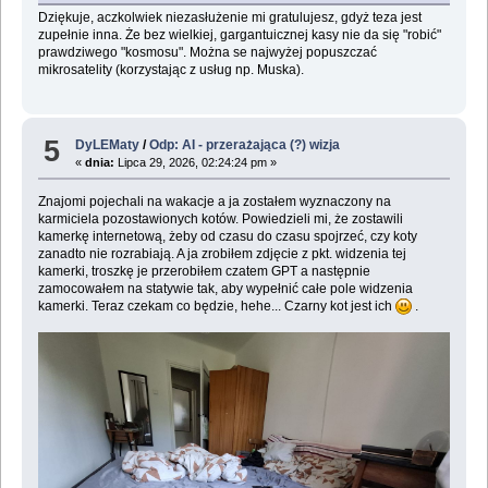
Dziękuje, aczkolwiek niezasłużenie mi gratulujesz, gdyż teza jest
zupełnie inna. Że bez wielkiej, gargantuicznej kasy nie da się "robić"
prawdziwego "kosmosu". Można se najwyżej popuszczać
mikrosatelity (korzystając z usług np. Muska).
5
DyLEMaty
/
Odp: AI - przerażająca (?) wizja
«
dnia:
Lipca 29, 2026, 02:24:24 pm »
Znajomi pojechali na wakacje a ja zostałem wyznaczony na
karmiciela pozostawionych kotów. Powiedzieli mi, że zostawili
kamerkę internetową, żeby od czasu do czasu spojrzeć, czy koty
zanadto nie rozrabiają. A ja zrobiłem zdjęcie z pkt. widzenia tej
kamerki, troszkę je przerobiłem czatem GPT a następnie
zamocowałem na statywie tak, aby wypełnić całe pole widzenia
kamerki. Teraz czekam co będzie, hehe... Czarny kot jest ich
.