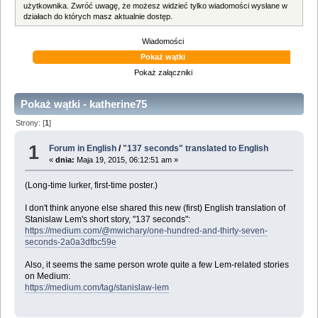
użytkownika. Zwróć uwagę, że możesz widzieć tylko wiadomości wysłane w
działach do których masz aktualnie dostęp.
Wiadomości
Pokaż wątki
Pokaż załączniki
Pokaż wątki - katherine75
Strony: [
1
]
1
Forum in English
/
"137 seconds" translated to English
«
dnia:
Maja 19, 2015, 06:12:51 am »
(Long-time lurker, first-time poster.)
I don't think anyone else shared this new (first) English translation of
Stanislaw Lem's short story, "137 seconds":
https://medium.com/@mwichary/one-hundred-and-thirty-seven-
seconds-2a0a3dfbc59e
Also, it seems the same person wrote quite a few Lem-related stories
on Medium:
https://medium.com/tag/stanislaw-lem