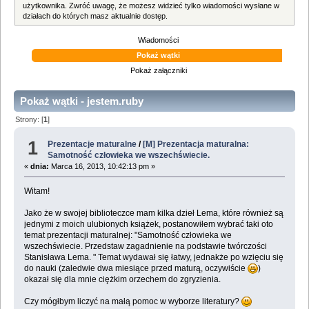
użytkownika. Zwróć uwagę, że możesz widzieć tylko wiadomości wysłane w
działach do których masz aktualnie dostęp.
Wiadomości
Pokaż wątki
Pokaż załączniki
Pokaż wątki - jestem.ruby
Strony: [
1
]
1
Prezentacje maturalne
/
[M] Prezentacja maturalna:
Samotność człowieka we wszechświecie.
«
dnia:
Marca 16, 2013, 10:42:13 pm »
Witam!
Jako że w swojej biblioteczce mam kilka dzieł Lema, które również są
jednymi z moich ulubionych książek, postanowiłem wybrać taki oto
temat prezentacji maturalnej: "Samotność człowieka we
wszechświecie. Przedstaw zagadnienie na podstawie twórczości
Stanisława Lema. " Temat wydawał się łatwy, jednakże po wzięciu się
do nauki (zaledwie dwa miesiące przed maturą, oczywiście
)
okazał się dla mnie ciężkim orzechem do zgryzienia.
Czy mógłbym liczyć na małą pomoc w wyborze literatury?