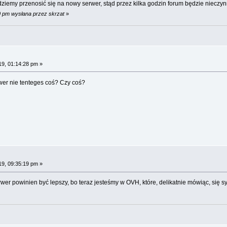
dziemy przenosić się na nowy serwer, stąd przez kilka godzin forum będzie nieczy
0 pm wysłana przez skrzat
»
19, 01:14:28 pm »
er nie tenteges coś? Czy coś?
19, 09:35:19 pm »
wer powinien być lepszy, bo teraz jesteśmy w OVH, które, delikatnie mówiąc, się 