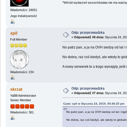
"Wśród wydarzeń wszechświata nie ma ważnych
Wiadomości: 18051
Jego Induktywność
Odp: przeprowadzka
xpil
«
Odpowiedź #6 dnia:
Stycznia 24, 20
Full Member
No patrz pan, a ja na OVH siedzę od lat i n
No dobra, raz coś kiedyś, ale wtedy to glo
A nowy serwerek to u kogo wynajęty, jeśl
Wiadomości: 234
Odp: przeprowadzka
skrzat
«
Odpowiedź #7 dnia:
Stycznia 24, 20
YaBB Administrator
Senior Member
Cytat: xpil w Stycznia 24, 2019, 05:46:25 pm
No patrz pan, a ja na OVH siedzę od lat i nigdy
Wiadomości: 361
No dobra, raz coś kiedyś, ale wtedy to globaln