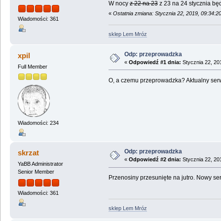
W nocy
z 22 na 23
z 23 na 24 stycznia bę
«
Ostatnia zmiana: Stycznia 22, 2019, 09:34:2
Wiadomości: 361
sklep Lem Mróz
Odp: przeprowadzka
xpil
«
Odpowiedź #1 dnia:
Stycznia 22, 20
Full Member
O, a czemu przeprowadzka? Aktualny serw
Wiadomości: 234
Odp: przeprowadzka
skrzat
«
Odpowiedź #2 dnia:
Stycznia 22, 20
YaBB Administrator
Senior Member
Przenosiny przesunięte na jutro. Nowy ser
Wiadomości: 361
sklep Lem Mróz