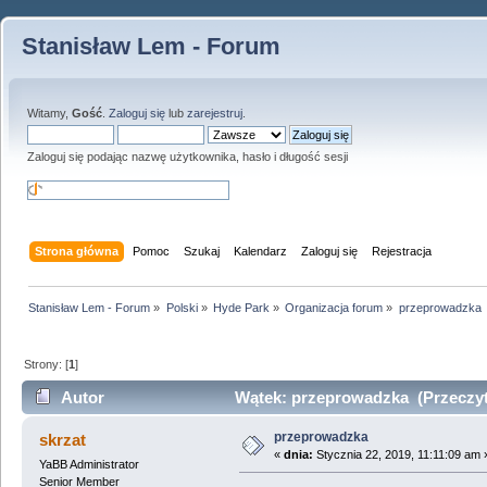
Stanisław Lem - Forum
Witamy,
Gość
.
Zaloguj się
lub
zarejestruj
.
Zaloguj się podając nazwę użytkownika, hasło i długość sesji
Strona główna
Pomoc
Szukaj
Kalendarz
Zaloguj się
Rejestracja
Stanisław Lem - Forum
»
Polski
»
Hyde Park
»
Organizacja forum
»
przeprowadzka
Strony: [
1
]
Autor
Wątek: przeprowadzka (Przeczyt
przeprowadzka
skrzat
«
dnia:
Stycznia 22, 2019, 11:11:09 am 
YaBB Administrator
Senior Member