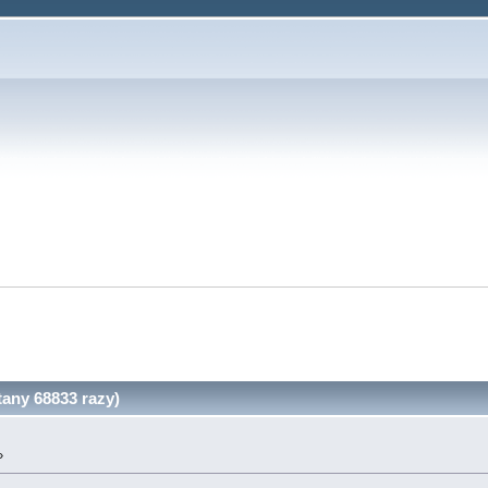
any 68833 razy)
»