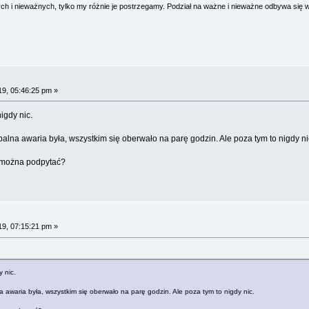
 i nieważnych, tylko my różnie je postrzegamy. Podział na ważne i nieważne odbywa się 
19, 05:46:25 pm »
igdy nic.
balna awaria była, wszystkim się oberwało na parę godzin. Ale poza tym to nigdy ni
i można podpytać?
19, 07:15:21 pm »
 nic.
a awaria była, wszystkim się oberwało na parę godzin. Ale poza tym to nigdy nic.