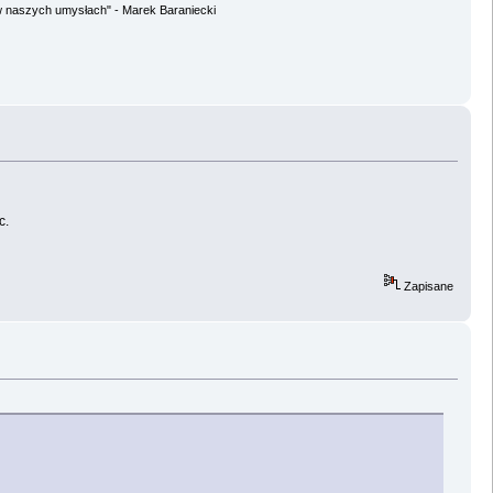
w naszych umysłach" - Marek Baraniecki
c.
Zapisane