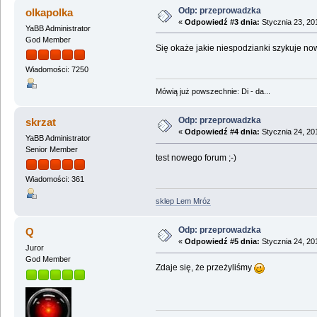
Odp: przeprowadzka
olkapolka
«
Odpowiedź #3 dnia:
Stycznia 23, 20
YaBB Administrator
God Member
Się okaże jakie niespodzianki szykuje nowy
Wiadomości: 7250
Mówią już powszechnie: Di - da...
Odp: przeprowadzka
skrzat
«
Odpowiedź #4 dnia:
Stycznia 24, 20
YaBB Administrator
Senior Member
test nowego forum ;-)
Wiadomości: 361
sklep Lem Mróz
Odp: przeprowadzka
Q
«
Odpowiedź #5 dnia:
Stycznia 24, 20
Juror
God Member
Zdaje się, że przeżyliśmy