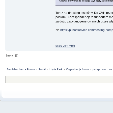
A nowy serwerek to u kogo wynajęty, jeśli mo
Teraz na dhosting jesteśmy. Do OVH przeni
postami. Korespondencja z supportem mo
za dużo zapytań, generowanych przez wt
Na
https://pl.hostadvice.com/hosting-co
sklep Lem Mróz
Strony: [
1
]
Stanisław Lem - Forum
»
Polski
»
Hyde Park
»
Organizacja forum
»
przeprowadzka