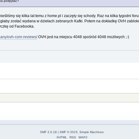
żna podpytać?
eśliśmy się kilka lat temu z home.pl i zaczęły się schody. Raz na kilka tygodni fo
głaby zostać wydana w dziełach zebranych Kafki. Potem na dokładkę OVH zablok
yczkę od Facebooka.
mpany/ovh-com-reviews/
OVH jest na miejscu 4048 spośród 4048 możliwych ;-)
SMF 2.0.18
|
SMF © 2015
,
Simple Machines
XHTML
RSS
WAP2