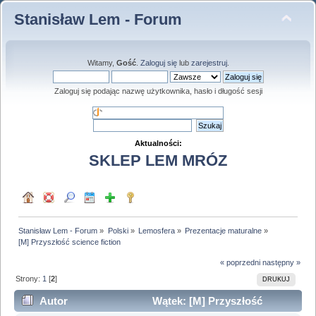
Stanisław Lem - Forum
Witamy,
Gość
.
Zaloguj się
lub
zarejestruj
.
Zaloguj się podając nazwę użytkownika, hasło i długość sesji
Aktualności:
SKLEP LEM MRÓZ
Stanisław Lem - Forum
»
Polski
»
Lemosfera
»
Prezentacje maturalne
»
[M] Przyszłość science fiction
« poprzedni
następny »
Strony:
1
[
2
]
DRUKUJ
Autor
Wątek: [M] Przyszłość