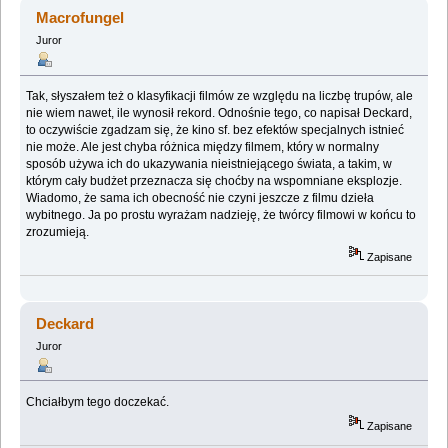
science fiction (Przeczytany 86475 razy)
Macrofungel
Juror
Tak, słyszałem też o klasyfikacji filmów ze względu na liczbę trupów, ale
nie wiem nawet, ile wynosił rekord. Odnośnie tego, co napisał Deckard,
to oczywiście zgadzam się, że kino sf. bez efektów specjalnych istnieć
nie może. Ale jest chyba różnica między filmem, który w normalny
sposób używa ich do ukazywania nieistniejącego świata, a takim, w
którym cały budżet przeznacza się choćby na wspomniane eksplozje.
Wiadomo, że sama ich obecność nie czyni jeszcze z filmu dzieła
wybitnego. Ja po prostu wyrażam nadzieję, że twórcy filmowi w końcu to
zrozumieją.
Zapisane
Deckard
Juror
Chciałbym tego doczekać.
Zapisane